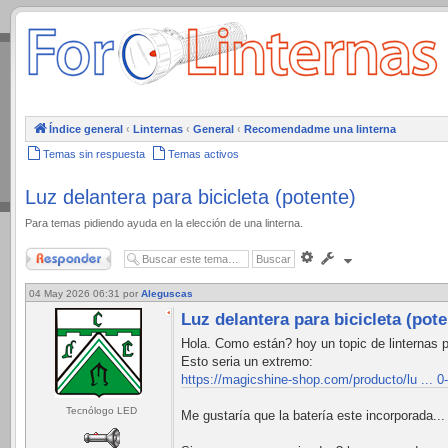
.
Índice general
‹
Linternas
‹
General
‹
Recomendadme una linterna
Temas sin respuesta
Temas activos
Luz delantera para bicicleta (potente)
Para temas pidiendo ayuda en la elección de una linterna.
Responder
Búsqueda
avanzada
04 May 2026 06:31
por
Aleguscas
Luz delantera para bicicleta (pote
Hola. Como están? hoy un topic de linternas p
Esto seria un extremo:
https://magicshine-shop.com/producto/lu ...
Tecnólogo LED
Me gustaría que la batería este incorporada...