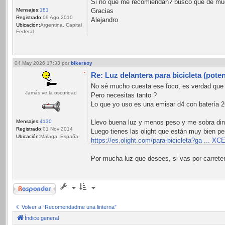
Si no que me recomiendan? busco que de muc
Mensajes:
181
Gracias
Registrado:
09 Ago 2010
Alejandro
Ubicación:
Argentina, Capital
Federal
04 May 2026 17:33
por
bikersoy
Re: Luz delantera para bicicleta (poten
No sé mucho cuesta ese foco, es verdad que 
Jamás ve la oscuridad
Pero necesitas tanto ?
Lo que yo uso es una emisar d4 con batería 26
Mensajes:
4130
Llevo buena luz y menos peso y me sobra din
Registrado:
01 Nov 2014
Luego tienes las olight que están muy bien pe
Ubicación:
Malaga, España
https://es.olight.com/para-bicicleta?ga ... 
Por mucha luz que desees, si vas por carreter
Responder
Volver a “Recomendadme una linterna”
Índice general