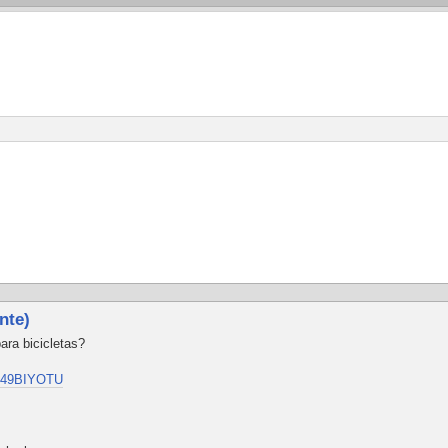
nte)
ara bicicletas?
 0-49BIYOTU