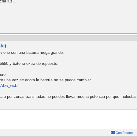
ha luz .
te)
viene con una batería mega grande.
650 y batería extra de repuesto..
ero.
ro una vez se agota la batería no se puede cambiar.
XCEALw_wcB
a o por zonas transitadas no puedes llevar mucha potencia por qué molestas a
Contáctenos