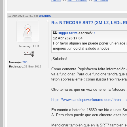
13 Abr 2026 13:51
por
BROBRO
Re: NITECORE SRT7 (XM-L2, LEDs RGB
Bigger tarifa
escribió:
↑
12 Abr 2026 17:04
Por favor alguien me puede poner un enlace p
Tecnólogo LED
mejores .un cordial saludo a todos
¡Saludos!
Mensajes:
285
Registrado:
31 Ene 2012
Como comenta Pepinfaxera falta información de 
va a funcionar. Para que funcione tendra que 
tetón sobresaliente ( como ilustra Pepinfaxera
Otro tema es que en vez de tener la Nitecor
https://www.candlepowerforums.com/threa ...
En cuanto a baterías 18650 me iría a unas 
A. Pero claro puede que actualmente esas ba
Mencionar también que en la SRT7 tambien s