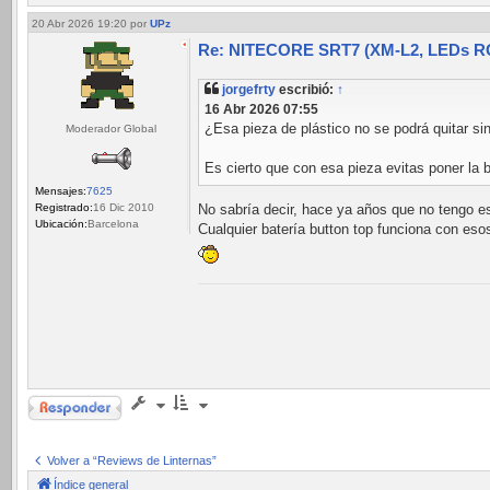
20 Abr 2026 19:20
por
UPz
Re: NITECORE SRT7 (XM-L2, LEDs RGB
jorgefrty
escribió:
↑
16 Abr 2026 07:55
¿Esa pieza de plástico no se podrá quitar sin
Moderador Global
Es cierto que con esa pieza evitas poner la 
Mensajes:
7625
Registrado:
16 Dic 2010
No sabría decir, hace ya años que no tengo est
Ubicación:
Barcelona
Cualquier batería button top funciona con eso
Responder
Volver a “Reviews de Linternas”
Índice general