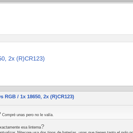
0, 2x (R)CR123)
 RGB / 1x 18650, 2x (R)CR123)
?
Compré unas pero no le valía.
?
xactamente esa linterna
ntualizar. Nitecore usa dos tipos de baterías, unas que tienen tanto el polo