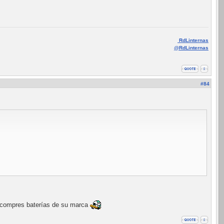
RdLinternas
@RdLinternas
#84
ue compres baterías de su marca