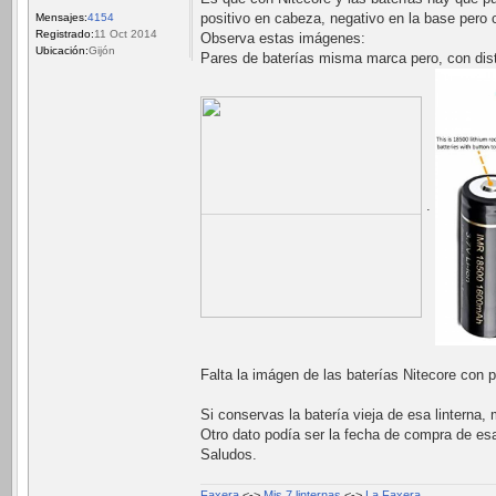
positivo en cabeza, negativo en la base pero
Mensajes:
4154
Registrado:
11 Oct 2014
Observa estas imágenes:
Ubicación:
Gijón
Pares de baterías misma marca pero, con disti
.
Falta la imágen de las baterías Nitecore con 
Si conservas la batería vieja de esa linterna,
Otro dato podía ser la fecha de compra de esa
Saludos.
Faxera
<->
Mis 7 linternas
<->
La Faxera