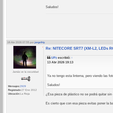
Saludos!
16 Abr 2026 07:55
por
jorgefrty
Re: NITECORE SRT7 (XM-L2, LEDs RGB
UPz
escribió:
↑
13 Abr 2026 19:13
Jamás ve la oscuridad
Ya no tengo esta linterna, pero viendo las fo
Saludos!
Mensajes:
2929
Registrado:
27 Ene 2012
¿Esa pieza de plástico no se podrá quitar sin 
Ubicación:
La Rioja
Es cierto que con esa pieza evitas poner la b