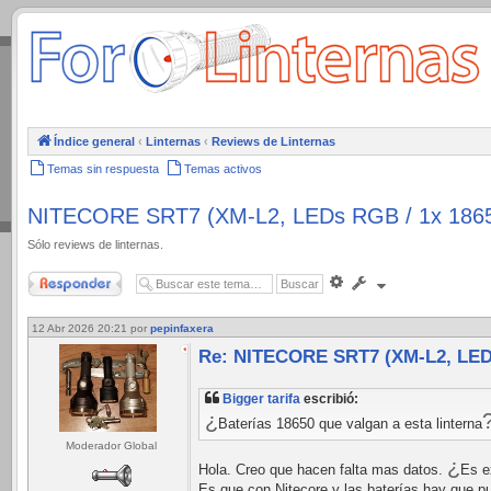
.
Índice general
‹
Linternas
‹
Reviews de Linternas
Temas sin respuesta
Temas activos
NITECORE SRT7 (XM-L2, LEDs RGB / 1x 1865
Sólo reviews de linternas.
Responder
Búsqueda
avanzada
12 Abr 2026 20:21
por
pepinfaxera
Re: NITECORE SRT7 (XM-L2, LEDs
Bigger tarifa
escribió:
¿
Baterías 18650 que valgan a esta linterna
Moderador Global
¿
Hola. Creo que hacen falta mas datos.
Es e
Es que con Nitecore y las baterías hay que pu