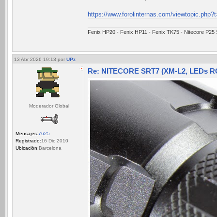
https://www.forolinternas.com/viewtopic.php?
Fenix HP20 - Fenix HP11 - Fenix TK75 - Nitecore P25
13 Abr 2026 19:13
por
UPz
Re: NITECORE SRT7 (XM-L2, LEDs RGB
Moderador Global
Mensajes:
7625
Registrado:
16 Dic 2010
Ubicación:
Barcelona