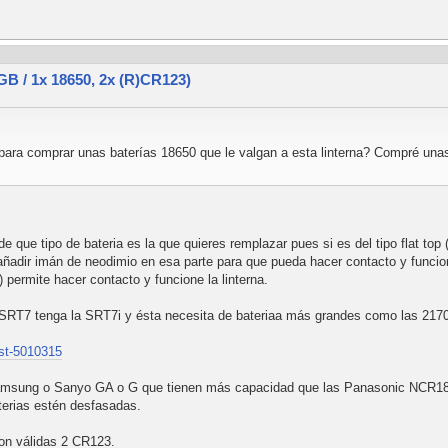
 / 1x 18650, 2x (R)CR123)
ara comprar unas baterías 18650 que le valgan a esta linterna? Compré unas 
que tipo de bateria es la que quieres remplazar pues si es del tipo flat top ( 
añadir imán de neodimio en esa parte para que pueda hacer contacto y funcion
) permite hacer contacto y funcione la linterna.
e SRT7 tenga la SRT7i y ésta necesita de bateriaa más grandes como las 217
 st-5010315
Samsung o Sanyo GA o G que tienen más capacidad que las Panasonic NCR18
terias estén desfasadas.
on válidas 2 CR123.