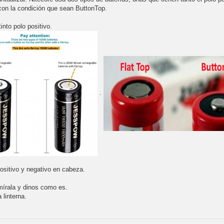
 con la condición que sean ButtonTop.
nto polo positivo.
.
positivo y negativo en cabeza.
 mírala y dinos como es.
 linterna.