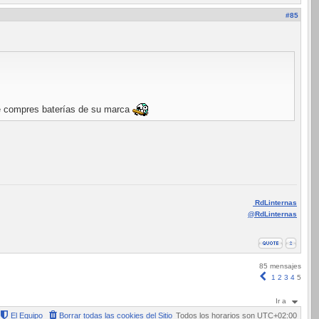
#85
que compres baterías de su marca
RdLinternas
@RdLinternas
85 mensajes
Anterior
1
2
3
4
5
Ir a
El Equipo
Borrar todas las cookies del Sitio
Todos los horarios son
UTC+02:00