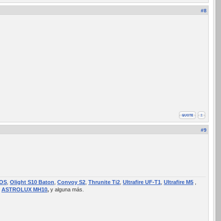
#8
#9
EOS
,
Olight S10 Baton
,
Convoy S2
,
Thrunite Ti2
,
Ultrafire UF-T1
,
Ultrafire M5
,
ASTROLUX MH10
,
y alguna más.