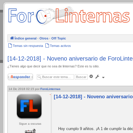
.
Índice general
‹
Otros
‹
Off Topic
Temas sin respuesta
Temas activos
[14-12-2018] - Noveno aniversario de ForoLint
¿Tienes algo que decir que no sea de linternas? Este es tu sitio.
Responder
Búsqueda
avanzada
14 Dic 2018 02:15
por
ForoLinternas
[14-12-2018] - Noveno aniversari
Sigue a oscuras
Hoy cumplo 9 añitos. ¡A 1 de cumplir la dé