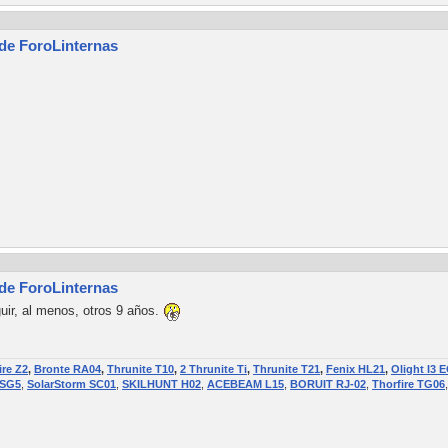
 de ForoLinternas
 de ForoLinternas
uir, al menos, otros 9 años.
ire Z2
,
Bronte RA04
,
Thrunite T10
,
2 Thrunite Ti
,
Thrunite T21
,
Fenix HL21
,
Olight I3 
 SG5
,
SolarStorm SC01
,
SKILHUNT H02
,
ACEBEAM L15
,
BORUIT RJ-02
,
Thorfire TG06
,