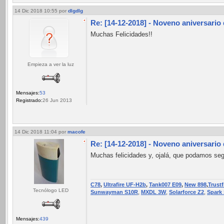
14 Dic 2018 10:55
por
dlgdlg
Re: [14-12-2018] - Noveno aniversario
Muchas Felicidades!!
Empieza a ver la luz
Mensajes:
53
Registrado:
26 Jun 2013
14 Dic 2018 11:04
por
macofe
Re: [14-12-2018] - Noveno aniversario
Muchas felicidades y, ojalá, que podamos seg
C78
,
Ultrafire UF-H2b
,
Tank007 E09
,
New 898
,
Trustf
Tecnólogo LED
Sunwayman S10R
,
MXDL 3W
,
Solarforce Z2
,
Spark
Mensajes:
439