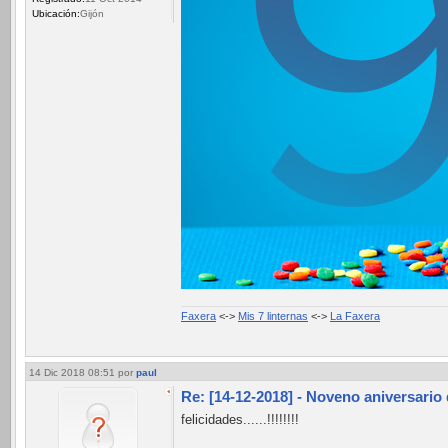
Ubicación:
Gijón
Faxera
<->
Mis 7 linternas
<->
La Faxera
14 Dic 2018 08:51
por
paul
Re: [14-12-2018] - Noveno aniversario
felicidades......!!!!!!!!