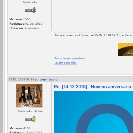
Moderador
Mensajes:
5554
Registrado:
01 Oct 2012
Ubicación:
Salamanca
Última edición por
Lfatman
el 15 Dic 2018 17:31, editado 
-Fotos de mis animalitos-
-La otra colección-
14 Dic 2018 08:36
por
pepinfaxera
Re: [14-12-2018] - Noveno aniversario
Moderador Global
Mensajes:
4154
Registrado:
11 Oct 2014