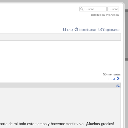
Búsqueda avanzada
Identificarse
Registrarse
FAQ
55 mensajes
Sigui
1
2
3
#1
parte de mi todo este tiempo y hacerme sentir vivo. ¡Muchas gracias!