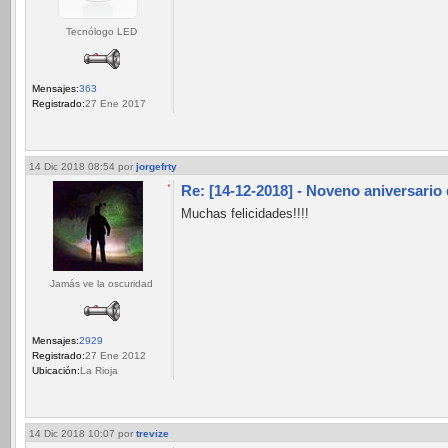
Tecnólogo LED
Mensajes:
363
Registrado:
27 Ene 2017
14 Dic 2018 08:54
por
jorgefrty
Re: [14-12-2018] - Noveno aniversario
Muchas felicidades!!!!
Jamás ve la oscuridad
Mensajes:
2929
Registrado:
27 Ene 2012
Ubicación:
La Rioja
14 Dic 2018 10:07
por
trevize