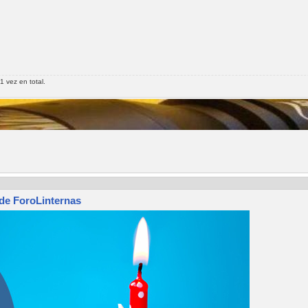
1 vez en total.
 de ForoLinternas