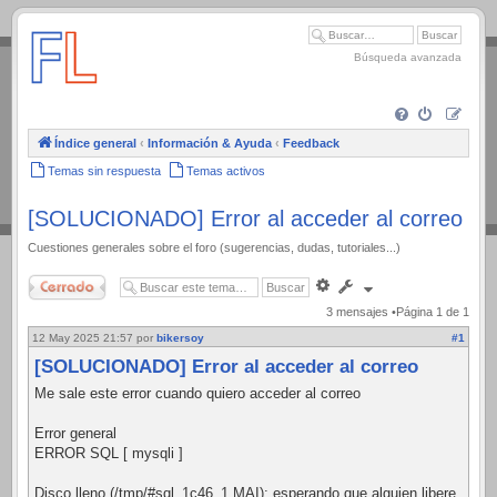
.
Búsqueda avanzada
Índice general
‹
Información & Ayuda
‹
Feedback
Temas sin respuesta
Temas activos
[SOLUCIONADO] Error al acceder al correo
Cuestiones generales sobre el foro (sugerencias, dudas, tutoriales...)
Cerrado
Búsqueda
avanzada
3 mensajes •Página
1
de
1
12 May 2025 21:57
por
bikersoy
#1
[SOLUCIONADO] Error al acceder al correo
Me sale este error cuando quiero acceder al correo
Error general
ERROR SQL [ mysqli ]
Disco lleno (/tmp/#sql_1c46_1.MAI); esperando que alguien libere