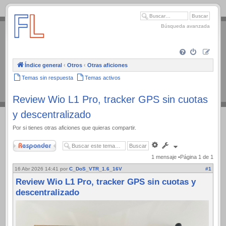
.
Búsqueda avanzada
Índice general
‹
Otros
‹
Otras aficiones
Temas sin respuesta
Temas activos
Review Wio L1 Pro, tracker GPS sin cuotas
y descentralizado
Por si tienes otras aficiones que quieras compartir.
Responder
Búsqueda
avanzada
1 mensaje •Página
1
de
1
16 Abr 2026 14:41
por
C_DoS_VTR_1.6_16V
#1
Review Wio L1 Pro, tracker GPS sin cuotas y
descentralizado