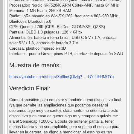
Procesador: Nordic nRF52840 ARM Cortex-M4F, hasta 64 MHz
Memoria: 1 MB Flash, 256 kB RAM
Radio: LoRa basado en Wio-SX1262, frecuencia 862–930 MHz
Bluetooth: Bluetooth 5.0
GPS: Quectel L76K (GPS, BeiDou, GLONASS, QZSS)
Pantalla: OLED 1,3 pulgadas, 128 × 64 px
Alimentación: batería interna Li-ion, USB-C 5 V / 1 A, entrada
solar 5 V / 1 A, entrada de batería 3.7 V
Carcasa: plástico impreso en 3D
Interfaces: puerto Grove, pines PTH, interfaz de depuración SWD
Muestra de menús:
https://youtube.com/shorts/Xo9lmQDlvlg? ... GYJJFRMGYo
Veredicto Final:
Como dispositivo para empezar y también como dispositivo final
(ya que permite las ampliaciones que podamos desear si
queremos algo muy concreto), claramente me orientaría a este
dispositivo y en caso de querer algo muy compacto quizás me
iría al Sensecap T1000-E a costa de no tener pantalla, tener
menos batería y no ser ampliable; pero si prima el espacio para
llevar en la cartera, es digno a mencionar, si esto no es tan