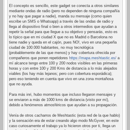
El concepto es sencillo, este gadget se conecta a otros similares
mediante ondas de radio (pero no dependen de ninguna compañía
y no hay que pagar a nadie), manda su mensaje (como quien
escribe un SMS o Whatsapp) a través de las ondas de radio y
llega al dispositivo final o bien a otros intermedios que ayudan a
repetir la señal para que llegue a su objetivo y pensarás, esto es
lo típico que en mi ciudad X que no es Madrid o Barcelona no
tiene nadie y queda en el cajón, pues NO!, vivo en una pequeña
ciudad de 100.000 habitantes, no muy tecnológica
(probablemente de las que menos) y hay cobertura ofrecida por
compañeros que ponen repetidores
https://mapa.meshtastic.es/
a
mí alcance tengo entre 100 y 200 nodos visibles en las primeras
horas y con entre 100 y 200 Kms de distancia a lo más alejados
viables (los hay más lejanos; pero con cobertura esporádica);
pero eso teniendo en cuenta que vivo en una zona montañosa
que no ayuda.
Para más inri, hubo momentos que incluso llegaron mensajes y
se enviaron a más de 1000 kms de distancia (visto por mí),
debido a fenómenos atmosféricos que ayudan a su propagación.
Venía de otros cacharros de Meshtastic (esta red de la que hablo)
y la sensación era de estar creando algo modo McGyver, en este
caso curiosamente el trabajo ya lo hicieron otros por ti, llega un