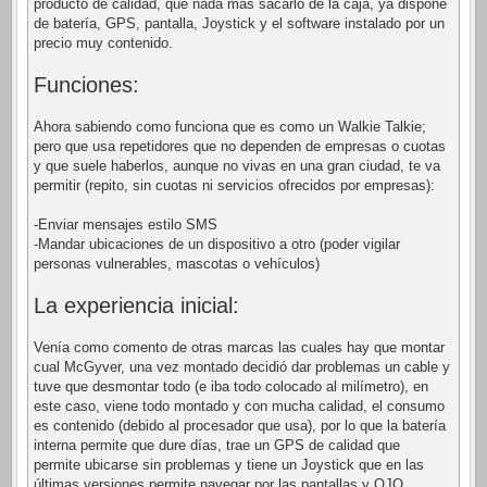
producto de calidad, que nada más sacarlo de la caja, ya dispone
de batería, GPS, pantalla, Joystick y el software instalado por un
precio muy contenido.
Funciones:
Ahora sabiendo como funciona que es como un Walkie Talkie;
pero que usa repetidores que no dependen de empresas o cuotas
y que suele haberlos, aunque no vivas en una gran ciudad, te va
permitir (repito, sin cuotas ni servicios ofrecidos por empresas):
-Enviar mensajes estilo SMS
-Mandar ubicaciones de un dispositivo a otro (poder vigilar
personas vulnerables, mascotas o vehículos)
La experiencia inicial:
Venía como comento de otras marcas las cuales hay que montar
cual McGyver, una vez montado decidió dar problemas un cable y
tuve que desmontar todo (e iba todo colocado al milímetro), en
este caso, viene todo montado y con mucha calidad, el consumo
es contenido (debido al procesador que usa), por lo que la batería
interna permite que dure días, trae un GPS de calidad que
permite ubicarse sin problemas y tiene un Joystick que en las
últimas versiones permite navegar por las pantallas y OJO