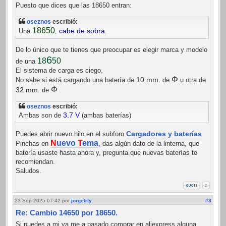
Puesto que dices que las 18650 entran:
oseznos
escribió:
18650
cabe de sobra
Una
,
.
De lo único que te tienes que preocupar es elegir marca y modelo
6
50
18
de una
El sistema de carga es ciego,
Φ
10 mm.
No sabe si está cargando una batería de
de
u otra de
Φ
32 mm
. de
oseznos
escribió:
3.7 V
Ambas son de
(ambas baterías)
Cargadores y baterías
Puedes abrir nuevo hilo en el subforo
N
uevo
T
ema
Pinchas en
, das algún dato de la linterna, que
batería usaste hasta ahora y, pregunta que nuevas baterías te
recomiendan.
Saludos.
23 Sep 2025 07:42
por
jorgefrty
#3
Re: Cambio 14650 por 18650.
Si puedes,a mi ya me a pasado comprar en aliexpress alguna