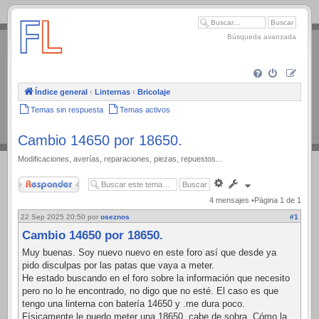
.
Búsqueda avanzada
Índice general
‹
Linternas
‹
Bricolaje
Temas sin respuesta
Temas activos
Cambio 14650 por 18650.
Modificaciones, averías, reparaciones, piezas, repuestos...
Responder
Búsqueda
avanzada
4 mensajes •Página
1
de
1
22 Sep 2025 20:50
por
oseznos
#1
Cambio 14650 por 18650.
Muy buenas. Soy nuevo nuevo en este foro así que desde ya
pido disculpas por las patas que vaya a meter.
He estado buscando en el foro sobre la información que necesito
pero no lo he encontrado, no digo que no esté. El caso es que
tengo una linterna con batería 14650 y .me dura poco.
Físicamente le puedo meter una 18650, cabe de sobra. Cómo la