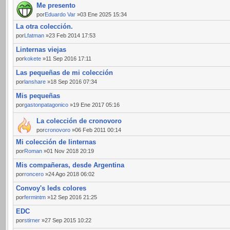
Me presento
por
Eduardo Var
»03 Ene 2025 15:34
La otra colección.
por
Lfatman
»23 Feb 2014 17:53
Linternas viejas
por
kokete
»11 Sep 2016 17:11
Las pequeñas de mi colección
por
lanshare
»18 Sep 2016 07:34
Mis pequeñas
por
gastonpatagonico
»19 Ene 2017 05:16
La colección de cronovoro
por
cronovoro
»06 Feb 2011 00:14
Mi colección de linternas
por
Roman
»01 Nov 2018 20:19
Mis compañeras, desde Argentina
por
roncero
»24 Ago 2018 06:02
Convoy's leds colores
por
fermintm
»12 Sep 2016 21:25
EDC
por
stirner
»27 Sep 2015 10:22