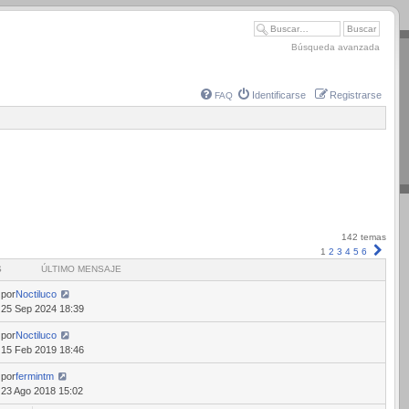
Búsqueda avanzada
Identificarse
Registrarse
FAQ
142 temas
Sigui
1
2
3
4
5
6
S
ÚLTIMO MENSAJE
por
Noctiluco
25 Sep 2024 18:39
por
Noctiluco
15 Feb 2019 18:46
por
fermintm
23 Ago 2018 15:02