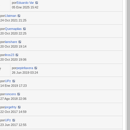
por
Eduardo Var
2
05 Ene 2025 15:42
por
Lfatman
24 Oct 2021 21:25
por
Quemapilas
20 Oct 2020 22:25
por
lanshare
20 Oct 2020 19:14
por
liros23
20 Oct 2020 19:06
por
pepinfaxera
7
26 Jun 2019 03:24
por
UPz
14 Ene 2019 17:23
por
roncero
27 Ago 2018 22:06
por
jorgefrty
22 Oct 2017 14:59
por
UPz
23 Jun 2017 12:55