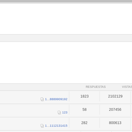
RESPUESTAS
VISTA
1823
2102129
1
…
88
89
90
91
92
58
207456
1
2
3
282
800613
1
…
11
12
13
14
15