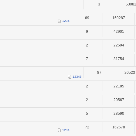
3
6308
69
159287
1
2
3
4
9
42901
2
22594
7
31754
87
20523
1
2
3
4
5
2
22185
2
20567
5
28590
72
162578
1
2
3
4