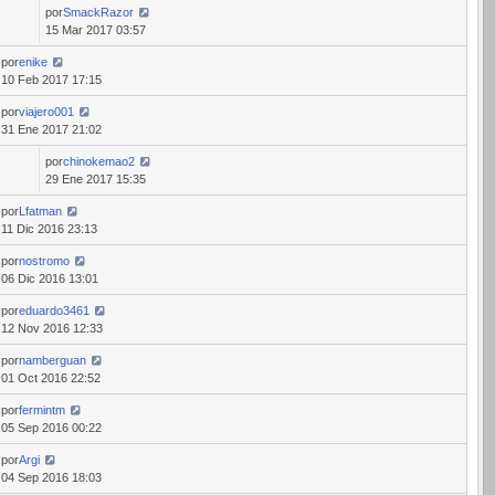
por
SmackRazor
7
15 Mar 2017 03:57
por
enike
10 Feb 2017 17:15
por
viajero001
31 Ene 2017 21:02
por
chinokemao2
7
29 Ene 2017 15:35
por
Lfatman
11 Dic 2016 23:13
por
nostromo
06 Dic 2016 13:01
por
eduardo3461
12 Nov 2016 12:33
por
namberguan
01 Oct 2016 22:52
por
fermintm
05 Sep 2016 00:22
por
Argi
04 Sep 2016 18:03