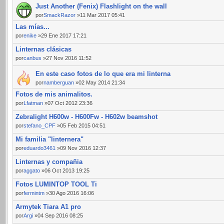
Just Another (Fenix) Flashlight on the wall
por
SmackRazor
»11 Mar 2017 05:41
Las mías...
por
enike
»29 Ene 2017 17:21
Linternas clásicas
por
canbus
»27 Nov 2016 11:52
En este caso fotos de lo que era mi linterna
por
namberguan
»02 May 2014 21:34
Fotos de mis animalitos.
por
Lfatman
»07 Oct 2012 23:36
Zebralight H600w - H600Fw - H602w beamshot
por
stefano_CPF
»05 Feb 2015 04:51
Mi familia "linternera"
por
eduardo3461
»09 Nov 2016 12:37
Linternas y compañia
por
aggato
»06 Oct 2013 19:25
Fotos LUMINTOP TOOL Ti
por
fermintm
»30 Ago 2016 16:06
Armytek Tiara A1 pro
por
Argi
»04 Sep 2016 08:25