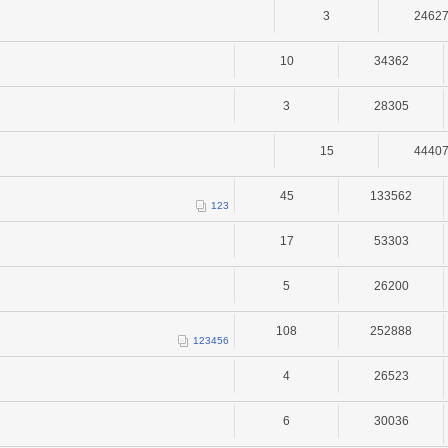
3
2462
10
34362
3
28305
15
4440
45
133562
1
2
3
17
53303
5
26200
108
252888
1
2
3
4
5
6
4
26523
6
30036