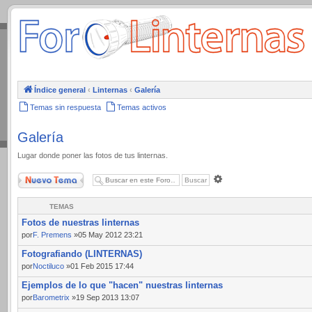
.
Índice general
‹
Linternas
‹
Galería
Temas sin respuesta
Temas activos
Galería
Lugar donde poner las fotos de tus linternas.
Nuevo Tema
Búsqueda
avanzada
TEMAS
Fotos de nuestras linternas
por
F. Premens
»05 May 2012 23:21
Fotografiando (LINTERNAS)
por
Noctiluco
»01 Feb 2015 17:44
Ejemplos de lo que "hacen" nuestras linternas
por
Barometrix
»19 Sep 2013 13:07