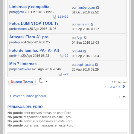
Linternas y compañia
por
namberguan
por
aggato
»06 Oct 2013 19:25
01 Oct 2016 22:52
1
2
3
4
5
6
Fotos LUMINTOP TOOL Ti
por
fermintm
por
fermintm
»30 Ago 2016 16:06
05 Sep 2016 00:22
Armytek Tiara A1 pro
por
Argi
por
Argi
»04 Sep 2016 08:25
04 Sep 2016 18:03
Foto de familia. PA-TA-TA!!
por
944
por
944
»20 Ago 2016 06:23
1
2
03 Sep 2016 16:04
Mis 7 linternas .
por
pepinfaxera
por
pepinfaxera
»23 Ago 2016 20:46
25 Ago 2016 09:29
1
2
3
Nuevo Tema
142 temas
Sigui
1
2
3
4
5
6
Volver a Índice general
Ir a
PERMISOS DEL FORO
No puede
abrir nuevos temas en este Foro
No puede
responder a temas en este Foro
No puede
editar sus mensajes en este Foro
No puede
borrar sus mensajes en este Foro