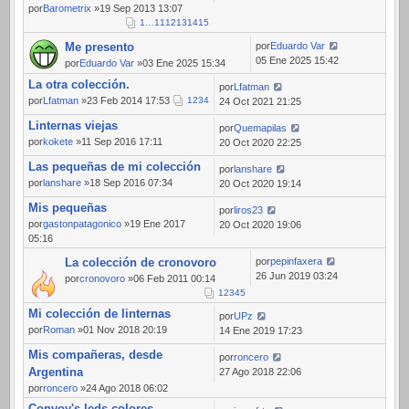
por
Barometrix
»19 Sep 2013 13:07
1
…
11
12
13
14
15
Me presento
por
Eduardo Var
05 Ene 2025 15:42
por
Eduardo Var
»03 Ene 2025 15:34
La otra colección.
por
Lfatman
por
Lfatman
»23 Feb 2014 17:53
1
2
3
4
24 Oct 2021 21:25
Linternas viejas
por
Quemapilas
por
kokete
»11 Sep 2016 17:11
20 Oct 2020 22:25
Las pequeñas de mi colección
por
lanshare
por
lanshare
»18 Sep 2016 07:34
20 Oct 2020 19:14
Mis pequeñas
por
liros23
por
gastonpatagonico
»19 Ene 2017
20 Oct 2020 19:06
05:16
La colección de cronovoro
por
pepinfaxera
26 Jun 2019 03:24
por
cronovoro
»06 Feb 2011 00:14
1
2
3
4
5
Mi colección de linternas
por
UPz
por
Roman
»01 Nov 2018 20:19
14 Ene 2019 17:23
Mis compañeras, desde
por
roncero
Argentina
27 Ago 2018 22:06
por
roncero
»24 Ago 2018 06:02
Convoy's leds colores