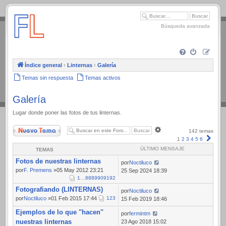
.
Búsqueda avanzada
Índice general
‹
Linternas
‹
Galería
Temas sin respuesta
Temas activos
Galería
Lugar donde poner las fotos de tus linternas.
Nuevo Tema
Búsqueda
142 temas
avanzada
Sigui
1
2
3
4
5
6
ÚLTIMO MENSAJE
TEMAS
Fotos de nuestras linternas
por
Noctiluco
por
F. Premens
»05 May 2012 23:21
25 Sep 2024 18:39
1
…
88
89
90
91
92
Fotografiando (LINTERNAS)
por
Noctiluco
por
Noctiluco
»01 Feb 2015 17:44
1
2
3
15 Feb 2019 18:46
Ejemplos de lo que "hacen"
por
fermintm
nuestras linternas
23 Ago 2018 15:02