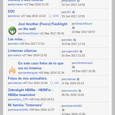
por
jorgefrty
por
fermintm
»12 Sep 2016 21:25
22 Oct 2017 14:59
EDC
por
UPz
por
stirner
»27 Sep 2015 10:22
1
2
3
4
23 Jun 2017 12:55
Just Another (Fenix) Flashlight
por
SmackRazor
on the wall
15 Mar 2017 03:57
por
SmackRazor
»11 Mar 2017 05:41
Las mías...
por
enike
por
enike
»29 Ene 2017 17:21
10 Feb 2017 17:15
Linternas clásicas
por
viajero001
por
canbus
»27 Nov 2016 11:52
31 Ene 2017 21:02
En este caso fotos de lo que
por
chinokemao2
era mi linterna
29 Ene 2017 15:35
por
namberguan
»02 May 2014 21:34
Fotos de mis animalitos.
por
Lfatman
por
Lfatman
»07 Oct 2012 23:36
1
2
3
11 Dic 2016 23:13
Zebralight H600w - H600Fw -
por
nostromo
H602w beamshot
06 Dic 2016 13:01
por
stefano_CPF
»05 Feb 2015 04:51
Mi familia "linternera"
por
eduardo3461
por
eduardo3461
»09 Nov 2016 12:37
12 Nov 2016 12:33