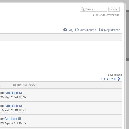
Búsqueda avanzada
Identificarse
Registrarse
FAQ
142 temas
Sigui
1
2
3
4
5
6
S
ÚLTIMO MENSAJE
por
Noctiluco
25 Sep 2024 18:39
por
Noctiluco
15 Feb 2019 18:46
por
fermintm
23 Ago 2018 15:02