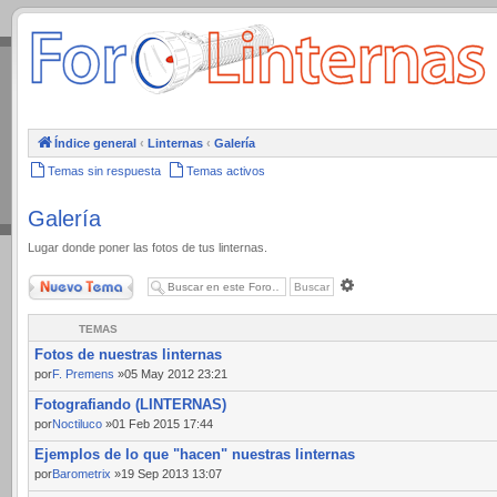
.
Índice general
‹
Linternas
‹
Galería
Temas sin respuesta
Temas activos
Galería
Lugar donde poner las fotos de tus linternas.
Nuevo Tema
Búsqueda
avanzada
TEMAS
Fotos de nuestras linternas
por
F. Premens
»05 May 2012 23:21
Fotografiando (LINTERNAS)
por
Noctiluco
»01 Feb 2015 17:44
Ejemplos de lo que "hacen" nuestras linternas
por
Barometrix
»19 Sep 2013 13:07