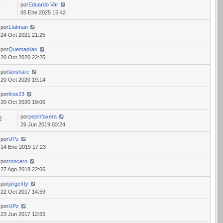
por
Eduardo Var
0
05 Ene 2025 15:42
por
Lfatman
24 Oct 2021 21:25
por
Quemapilas
20 Oct 2020 22:25
por
lanshare
20 Oct 2020 19:14
por
liros23
20 Oct 2020 19:06
por
pepinfaxera
2
26 Jun 2019 03:24
por
UPz
14 Ene 2019 17:23
por
roncero
27 Ago 2018 22:06
por
jorgefrty
22 Oct 2017 14:59
por
UPz
23 Jun 2017 12:55