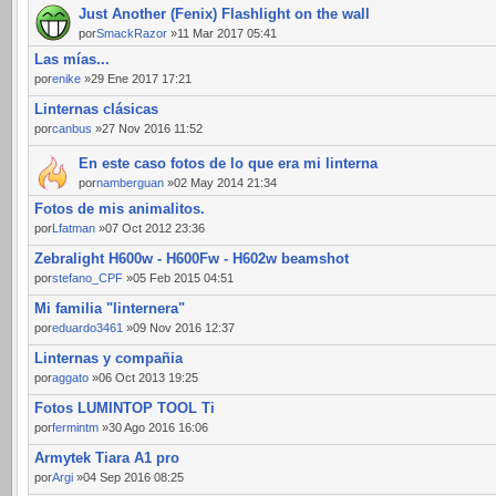
Just Another (Fenix) Flashlight on the wall
por
SmackRazor
»11 Mar 2017 05:41
Las mías...
por
enike
»29 Ene 2017 17:21
Linternas clásicas
por
canbus
»27 Nov 2016 11:52
En este caso fotos de lo que era mi linterna
por
namberguan
»02 May 2014 21:34
Fotos de mis animalitos.
por
Lfatman
»07 Oct 2012 23:36
Zebralight H600w - H600Fw - H602w beamshot
por
stefano_CPF
»05 Feb 2015 04:51
Mi familia "linternera"
por
eduardo3461
»09 Nov 2016 12:37
Linternas y compañia
por
aggato
»06 Oct 2013 19:25
Fotos LUMINTOP TOOL Ti
por
fermintm
»30 Ago 2016 16:06
Armytek Tiara A1 pro
por
Argi
»04 Sep 2016 08:25