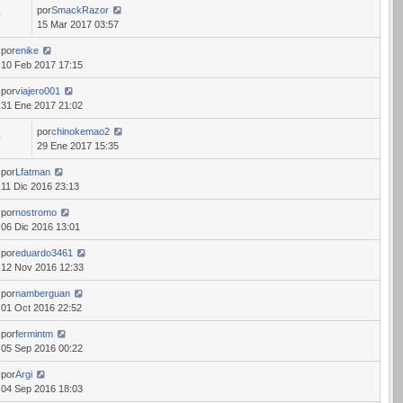
por
SmackRazor
0
15 Mar 2017 03:57
por
enike
10 Feb 2017 17:15
por
viajero001
31 Ene 2017 21:02
por
chinokemao2
4
29 Ene 2017 15:35
por
Lfatman
11 Dic 2016 23:13
por
nostromo
06 Dic 2016 13:01
por
eduardo3461
12 Nov 2016 12:33
por
namberguan
01 Oct 2016 22:52
por
fermintm
05 Sep 2016 00:22
por
Argi
04 Sep 2016 18:03