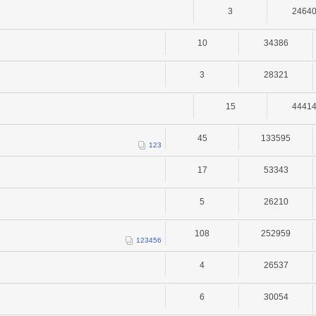
3
2464
10
34386
3
28321
15
4441
45
133595
1
2
3
17
53343
5
26210
108
252959
1
2
3
4
5
6
4
26537
6
30054