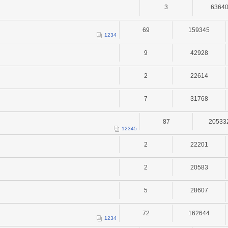
3
6364
69
159345
1
2
3
4
9
42928
2
22614
7
31768
87
20533
1
2
3
4
5
2
22201
2
20583
5
28607
72
162644
1
2
3
4