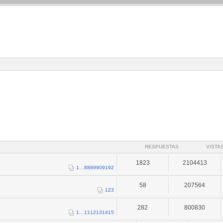
RESPUESTAS
VISTA
1823
2104413
1
…
88
89
90
91
92
58
207564
1
2
3
282
800830
1
…
11
12
13
14
15