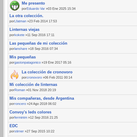
Me presento
por
Eduardo Var
»03 Ene 2025 15:34
La otra colección.
por
Lfatman
»23 Feb 2014 17:53
Linternas viejas
por
kokete
»11 Sep 2016 17:11
Las pequeñas de mi colección
por
lanshare
»18 Sep 2016 07:34
Mis pequeñas
por
gastonpatagonico
»19 Ene 2017 05:16
La colección de cronovoro
por
cronovoro
»06 Feb 2011 00:14
Mi colección de linternas
por
Roman
»01 Nov 2018 20:19
Mis compañeras, desde Argentina
por
roncero
»24 Ago 2018 06:02
Convoy's leds colores
por
fermintm
»12 Sep 2016 21:25
EDC
por
stirner
»27 Sep 2015 10:22