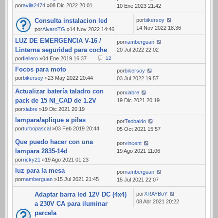
por
avila2474
»08 Dic 2022 20:01
10 Ene 2023 21:42
Consulta instalacion led
por
bikersoy
14 Nov 2022 18:36
por
AlvaroTG
»14 Nov 2022 14:46
LUZ DE EMERGENCIA V-16 /
por
namberguan
Linterna seguridad para coche
20 Jul 2022 22:02
por
Ilellero
»04 Ene 2019 16:37
1
2
Focos para moto
por
bikersoy
por
bikersoy
»23 May 2022 20:44
03 Jul 2022 19:57
Actualizar batería taladro con
por
xiabre
pack de 15 NI_CAD de 1.2V
19 Dic 2021 20:19
por
xiabre
»19 Dic 2021 20:19
lampara/aplique a pilas
por
Teobaldo
por
turbopascal
»03 Feb 2019 20:44
05 Oct 2021 15:57
Que puedo hacer con una
por
vincent
lampara 2835-14d
19 Ago 2021 11:06
por
ricky21
»19 Ago 2021 01:23
luz para la mesa
por
namberguan
por
namberguan
»15 Jul 2021 21:45
15 Jul 2021 22:07
Adaptar barra led 12V DC (4x4)
por
XRAYBoY
08 Abr 2021 20:22
a 230V CA para iluminar
parcela