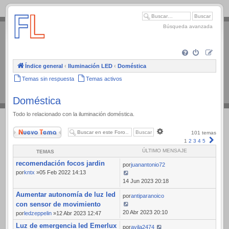
.
Búsqueda avanzada
Índice general
‹
Iluminación LED
‹
Doméstica
Temas sin respuesta
Temas activos
Doméstica
Todo lo relacionado con la iluminación doméstica.
Nuevo Tema
Búsqueda
101 temas
avanzada
Sigui
1
2
3
4
5
ÚLTIMO MENSAJE
TEMAS
recomendación focos jardin
por
juanantonio72
por
kntx
»05 Feb 2022 14:13
14 Jun 2023 20:18
Aumentar autonomía de luz led
por
antiparanoico
con sensor de movimiento
20 Abr 2023 20:10
por
ledzeppelin
»12 Abr 2023 12:47
Luz de emergencia led Emerlux
por
avila2474