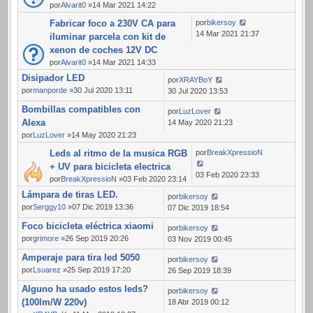
por
Alvarit0
»14 Mar 2021 14:22
Fabricar foco a 230V CA para
por
bikersoy
14 Mar 2021 21:37
iluminar parcela con kit de
xenon de coches 12V DC
por
Alvarit0
»14 Mar 2021 14:33
Disipador LED
por
XRAYBoY
por
manporde
»30 Jul 2020 13:11
30 Jul 2020 13:53
Bombillas compatibles con
por
LuzLover
Alexa
14 May 2020 21:23
por
LuzLover
»14 May 2020 21:23
Leds al ritmo de la musica RGB
por
BreakXpressioN
+ UV para bicicleta electrica
03 Feb 2020 23:33
por
BreakXpressioN
»03 Feb 2020 23:14
Lámpara de tiras LED.
por
bikersoy
por
Serggy10
»07 Dic 2019 13:36
07 Dic 2019 18:54
Foco bicicleta eléctrica xiaomi
por
bikersoy
por
grimore
»26 Sep 2019 20:26
03 Nov 2019 00:45
Amperaje para tira led 5050
por
bikersoy
por
Lsuarez
»25 Sep 2019 17:20
26 Sep 2019 18:39
Alguno ha usado estos leds?
por
bikersoy
(100lm/W 220v)
18 Abr 2019 00:12