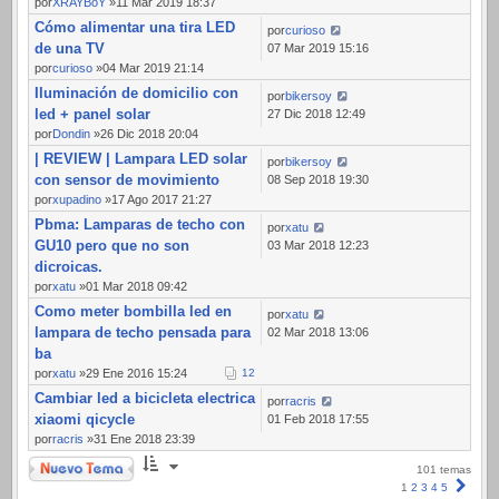
por
XRAYBoY
»11 Mar 2019 18:37
Cómo alimentar una tira LED
por
curioso
de una TV
07 Mar 2019 15:16
por
curioso
»04 Mar 2019 21:14
Iluminación de domicilio con
por
bikersoy
led + panel solar
27 Dic 2018 12:49
por
Dondin
»26 Dic 2018 20:04
| REVIEW | Lampara LED solar
por
bikersoy
con sensor de movimiento
08 Sep 2018 19:30
por
xupadino
»17 Ago 2017 21:27
Pbma: Lamparas de techo con
por
xatu
GU10 pero que no son
03 Mar 2018 12:23
dicroicas.
por
xatu
»01 Mar 2018 09:42
Como meter bombilla led en
por
xatu
lampara de techo pensada para
02 Mar 2018 13:06
ba
por
xatu
»29 Ene 2016 15:24
1
2
Cambiar led a bicicleta electrica
por
racris
xiaomi qicycle
01 Feb 2018 17:55
por
racris
»31 Ene 2018 23:39
Nuevo Tema
101 temas
Sigui
1
2
3
4
5