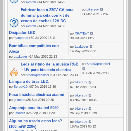
por
Alvarit0
»14 Mar 2021 14:22
Fabricar foco a 230V CA para
por
bikersoy
14 Mar 2021 21:37
iluminar parcela con kit de
xenon de coches 12V DC
por
Alvarit0
»14 Mar 2021 14:33
Disipador LED
por
XRAYBoY
por
manporde
»30 Jul 2020 13:11
30 Jul 2020 13:53
Bombillas compatibles con
por
LuzLover
Alexa
14 May 2020 21:23
por
LuzLover
»14 May 2020 21:23
Leds al ritmo de la musica RGB
por
BreakXpressioN
+ UV para bicicleta electrica
03 Feb 2020 23:33
por
BreakXpressioN
»03 Feb 2020 23:14
Lámpara de tiras LED.
por
bikersoy
por
Serggy10
»07 Dic 2019 13:36
07 Dic 2019 18:54
Foco bicicleta eléctrica xiaomi
por
bikersoy
por
grimore
»26 Sep 2019 20:26
03 Nov 2019 00:45
Amperaje para tira led 5050
por
bikersoy
por
Lsuarez
»25 Sep 2019 17:20
26 Sep 2019 18:39
Alguno ha usado estos leds?
por
bikersoy
(100lm/W 220v)
18 Abr 2019 00:12