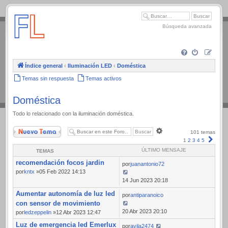
.
Búsqueda avanzada
Índice general
‹
Iluminación LED
‹
Doméstica
Temas sin respuesta
Temas activos
Doméstica
Todo lo relacionado con la iluminación doméstica.
Nuevo Tema
Búsqueda
101 temas
avanzada
Sigui
1
2
3
4
5
ÚLTIMO MENSAJE
TEMAS
recomendación focos jardin
por
juanantonio72
por
kntx
»05 Feb 2022 14:13
14 Jun 2023 20:18
Aumentar autonomía de luz led
por
antiparanoico
con sensor de movimiento
20 Abr 2023 20:10
por
ledzeppelin
»12 Abr 2023 12:47
Luz de emergencia led Emerlux
por
avila2474