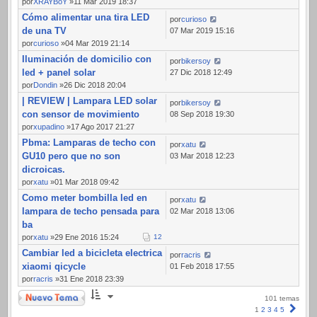
por
XRAYBoY
»11 Mar 2019 18:37
Cómo alimentar una tira LED
por
curioso
de una TV
07 Mar 2019 15:16
por
curioso
»04 Mar 2019 21:14
Iluminación de domicilio con
por
bikersoy
led + panel solar
27 Dic 2018 12:49
por
Dondin
»26 Dic 2018 20:04
| REVIEW | Lampara LED solar
por
bikersoy
con sensor de movimiento
08 Sep 2018 19:30
por
xupadino
»17 Ago 2017 21:27
Pbma: Lamparas de techo con
por
xatu
GU10 pero que no son
03 Mar 2018 12:23
dicroicas.
por
xatu
»01 Mar 2018 09:42
Como meter bombilla led en
por
xatu
lampara de techo pensada para
02 Mar 2018 13:06
ba
por
xatu
»29 Ene 2016 15:24
1
2
Cambiar led a bicicleta electrica
por
racris
xiaomi qicycle
01 Feb 2018 17:55
por
racris
»31 Ene 2018 23:39
Nuevo Tema
101 temas
Sigui
1
2
3
4
5