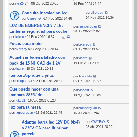
por
avila2474
»08 Dic 2022 20:01
10 Ene 2023 21:42
Consulta instalacion led
por
bikersoy
14 Nov 2022 18:36
por
AlvaroTG
»14 Nov 2022 14:46
LUZ DE EMERGENCIA V-16 /
por
namberguan
Linterna seguridad para coche
20 Jul 2022 22:02
por
Ilellero
»04 Ene 2019 16:37
1
2
Focos para moto
por
bikersoy
por
bikersoy
»23 May 2022 20:44
03 Jul 2022 19:57
Actualizar batería taladro con
por
xiabre
pack de 15 NI_CAD de 1.2V
19 Dic 2021 20:19
por
xiabre
»19 Dic 2021 20:19
lampara/aplique a pilas
por
Teobaldo
por
turbopascal
»03 Feb 2019 20:44
05 Oct 2021 15:57
Que puedo hacer con una
por
vincent
lampara 2835-14d
19 Ago 2021 11:06
por
ricky21
»19 Ago 2021 01:23
luz para la mesa
por
namberguan
por
namberguan
»15 Jul 2021 21:45
15 Jul 2021 22:07
Adaptar barra led 12V DC (4x4)
por
XRAYBoY
08 Abr 2021 20:22
a 230V CA para iluminar
parcela