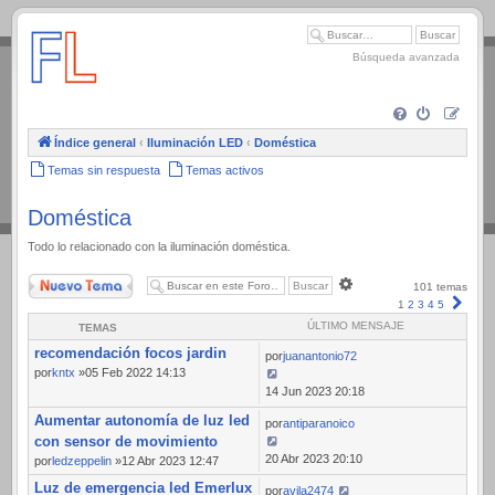
.
Búsqueda avanzada
Índice general
‹
Iluminación LED
‹
Doméstica
Temas sin respuesta
Temas activos
Doméstica
Todo lo relacionado con la iluminación doméstica.
Nuevo Tema
Búsqueda
101 temas
avanzada
Sigui
1
2
3
4
5
ÚLTIMO MENSAJE
TEMAS
recomendación focos jardin
por
juanantonio72
por
kntx
»05 Feb 2022 14:13
14 Jun 2023 20:18
Aumentar autonomía de luz led
por
antiparanoico
con sensor de movimiento
20 Abr 2023 20:10
por
ledzeppelin
»12 Abr 2023 12:47
Luz de emergencia led Emerlux
por
avila2474