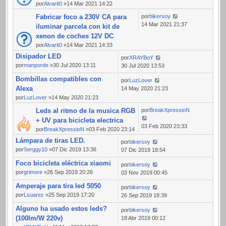
por
Alvarit0
»14 Mar 2021 14:22
Fabricar foco a 230V CA para
por
bikersoy
14 Mar 2021 21:37
iluminar parcela con kit de
xenon de coches 12V DC
por
Alvarit0
»14 Mar 2021 14:33
Disipador LED
por
XRAYBoY
por
manporde
»30 Jul 2020 13:11
30 Jul 2020 13:53
Bombillas compatibles con
por
LuzLover
Alexa
14 May 2020 21:23
por
LuzLover
»14 May 2020 21:23
Leds al ritmo de la musica RGB
por
BreakXpressioN
+ UV para bicicleta electrica
03 Feb 2020 23:33
por
BreakXpressioN
»03 Feb 2020 23:14
Lámpara de tiras LED.
por
bikersoy
por
Serggy10
»07 Dic 2019 13:36
07 Dic 2019 18:54
Foco bicicleta eléctrica xiaomi
por
bikersoy
por
grimore
»26 Sep 2019 20:26
03 Nov 2019 00:45
Amperaje para tira led 5050
por
bikersoy
por
Lsuarez
»25 Sep 2019 17:20
26 Sep 2019 18:39
Alguno ha usado estos leds?
por
bikersoy
(100lm/W 220v)
18 Abr 2019 00:12