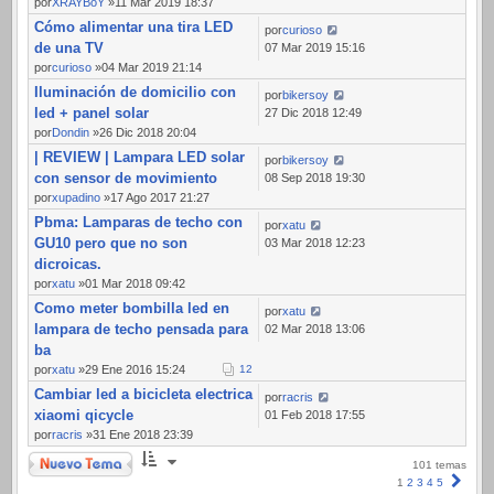
por
XRAYBoY
»11 Mar 2019 18:37
Cómo alimentar una tira LED
por
curioso
de una TV
07 Mar 2019 15:16
por
curioso
»04 Mar 2019 21:14
Iluminación de domicilio con
por
bikersoy
led + panel solar
27 Dic 2018 12:49
por
Dondin
»26 Dic 2018 20:04
| REVIEW | Lampara LED solar
por
bikersoy
con sensor de movimiento
08 Sep 2018 19:30
por
xupadino
»17 Ago 2017 21:27
Pbma: Lamparas de techo con
por
xatu
GU10 pero que no son
03 Mar 2018 12:23
dicroicas.
por
xatu
»01 Mar 2018 09:42
Como meter bombilla led en
por
xatu
lampara de techo pensada para
02 Mar 2018 13:06
ba
por
xatu
»29 Ene 2016 15:24
1
2
Cambiar led a bicicleta electrica
por
racris
xiaomi qicycle
01 Feb 2018 17:55
por
racris
»31 Ene 2018 23:39
Nuevo Tema
101 temas
Sigui
1
2
3
4
5