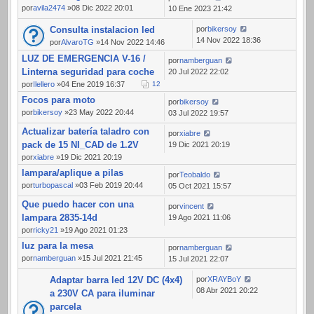
por
avila2474
»08 Dic 2022 20:01
10 Ene 2023 21:42
Consulta instalacion led
por
bikersoy
14 Nov 2022 18:36
por
AlvaroTG
»14 Nov 2022 14:46
LUZ DE EMERGENCIA V-16 /
por
namberguan
Linterna seguridad para coche
20 Jul 2022 22:02
por
Ilellero
»04 Ene 2019 16:37
1
2
Focos para moto
por
bikersoy
por
bikersoy
»23 May 2022 20:44
03 Jul 2022 19:57
Actualizar batería taladro con
por
xiabre
pack de 15 NI_CAD de 1.2V
19 Dic 2021 20:19
por
xiabre
»19 Dic 2021 20:19
lampara/aplique a pilas
por
Teobaldo
por
turbopascal
»03 Feb 2019 20:44
05 Oct 2021 15:57
Que puedo hacer con una
por
vincent
lampara 2835-14d
19 Ago 2021 11:06
por
ricky21
»19 Ago 2021 01:23
luz para la mesa
por
namberguan
por
namberguan
»15 Jul 2021 21:45
15 Jul 2021 22:07
Adaptar barra led 12V DC (4x4)
por
XRAYBoY
08 Abr 2021 20:22
a 230V CA para iluminar
parcela