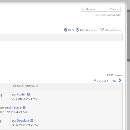
Búsqueda avanzada
Identificarse
Registrarse
FAQ
1252 temas
Página
Sigui
1
2
3
4
5
…
51
1
S
ÚLTIMO MENSAJE
de
51
por
Foster
74
22 Feb 2025 17:38
por
pepinfaxera
07 Feb 2024 21:53
por
Desplom
8
05 Nov 2023 22:57