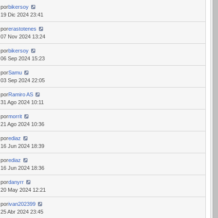
por
bikersoy
19 Dic 2024 23:41
por
erastotenes
07 Nov 2024 13:24
por
bikersoy
06 Sep 2024 15:23
por
Samu
03 Sep 2024 22:05
por
Ramiro AS
31 Ago 2024 10:11
por
morrit
21 Ago 2024 10:36
por
ediaz
16 Jun 2024 18:39
por
ediaz
16 Jun 2024 18:36
por
danyrr
20 May 2024 12:21
por
ivan202399
25 Abr 2024 23:45