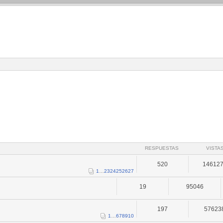
RESPUESTAS
VISTA
520
14612
1
…
23
24
25
26
27
19
95046
197
57623
1
…
6
7
8
9
10