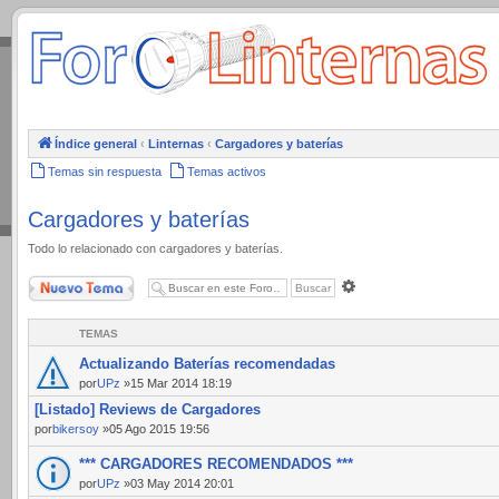
.
Índice general
‹
Linternas
‹
Cargadores y baterías
Temas sin respuesta
Temas activos
Cargadores y baterías
Todo lo relacionado con cargadores y baterías.
Nuevo Tema
Búsqueda
avanzada
TEMAS
Actualizando Baterías recomendadas
por
UPz
»15 Mar 2014 18:19
[Listado] Reviews de Cargadores
por
bikersoy
»05 Ago 2015 19:56
*** CARGADORES RECOMENDADOS ***
por
UPz
»03 May 2014 20:01