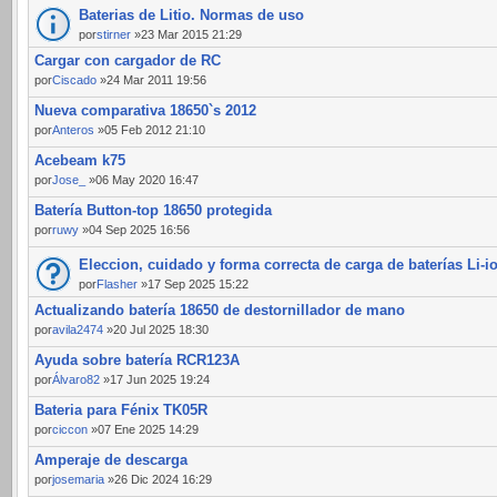
Baterias de Litio. Normas de uso
por
stirner
»23 Mar 2015 21:29
Cargar con cargador de RC
por
Ciscado
»24 Mar 2011 19:56
Nueva comparativa 18650`s 2012
por
Anteros
»05 Feb 2012 21:10
Acebeam k75
por
Jose_
»06 May 2020 16:47
Batería Button-top 18650 protegida
por
ruwy
»04 Sep 2025 16:56
Eleccion, cuidado y forma correcta de carga de baterías Li-i
por
Flasher
»17 Sep 2025 15:22
Actualizando batería 18650 de destornillador de mano
por
avila2474
»20 Jul 2025 18:30
Ayuda sobre batería RCR123A
por
Álvaro82
»17 Jun 2025 19:24
Bateria para Fénix TK05R
por
ciccon
»07 Ene 2025 14:29
Amperaje de descarga
por
josemaria
»26 Dic 2024 16:29