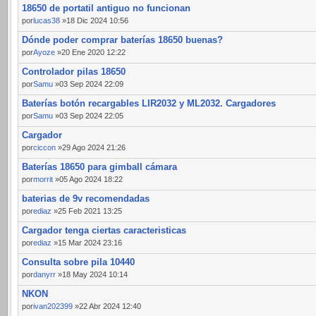
18650 de portatil antiguo no funcionan
por
lucas38
»18 Dic 2024 10:56
Dónde poder comprar baterías 18650 buenas?
por
Ayoze
»20 Ene 2020 12:22
Controlador pilas 18650
por
Samu
»03 Sep 2024 22:09
Baterías botón recargables LIR2032 y ML2032. Cargadores
por
Samu
»03 Sep 2024 22:05
Cargador
por
ciccon
»29 Ago 2024 21:26
Baterías 18650 para gimball cámara
por
morrit
»05 Ago 2024 18:22
baterias de 9v recomendadas
por
ediaz
»25 Feb 2021 13:25
Cargador tenga ciertas caracteristicas
por
ediaz
»15 Mar 2024 23:16
Consulta sobre pila 10440
por
danyrr
»18 May 2024 10:14
NKON
por
ivan202399
»22 Abr 2024 12:40