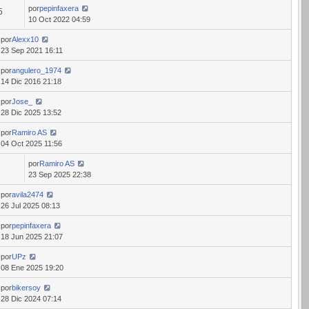
por
pepinfaxera
5
10 Oct 2022 04:59
por
Alexx10
23 Sep 2021 16:11
por
angulero_1974
14 Dic 2016 21:18
por
Jose_
28 Dic 2025 13:52
por
Ramiro AS
04 Oct 2025 11:56
por
Ramiro AS
23 Sep 2025 22:38
por
avila2474
26 Jul 2025 08:13
por
pepinfaxera
18 Jun 2025 21:07
por
UPz
08 Ene 2025 19:20
por
bikersoy
28 Dic 2024 07:14