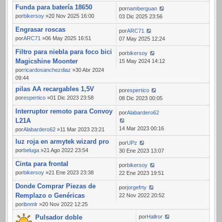
Funda para batería 18650
por
namberguan
por
bikersoy
»20 Nov 2025 16:00
03 Dic 2025 23:56
Engrasar roscas
por
ARC71
por
ARC71
»06 May 2025 16:51
07 May 2025 12:24
Filtro para niebla para foco bici
por
bikersoy
Magicshine Moonter
15 May 2024 14:12
por
ricardosanchezdiaz
»30 Abr 2024
09:44
pilas AA recargables 1,5V
por
espertico
por
espertico
»01 Dic 2023 23:58
08 Dic 2023 00:05
Interruptor remoto para Convoy
por
Alabardero62
L21A
14 Mar 2023 00:16
por
Alabardero62
»11 Mar 2023 23:21
luz roja en armytek wizard pro
por
UPz
por
beluga
»21 Ago 2022 23:54
30 Ene 2023 13:07
Cinta para frontal
por
bikersoy
por
bikersoy
»21 Ene 2023 23:38
22 Ene 2023 19:51
Donde Comprar Piezas de
por
jorgefrty
Remplazo o Genéricas
22 Nov 2022 20:52
por
ibnmlr
»20 Nov 2022 12:25
Pulsador doble
por
Hallror