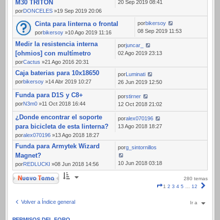
M30 TRITON
20 Sep 2019 08:41
por
DONCELES
»19 Sep 2019 20:06
Cinta para linterna o frontal
por
bikersoy
08 Sep 2019 11:53
por
bikersoy
»10 Ago 2019 11:16
Medir la resistencia interna
por
juncar_
[ohmios] con multímetro
02 Ago 2019 23:13
por
Cactus
»21 Ago 2016 20:31
Caja baterias para 10x18650
por
Luminati
por
bikersoy
»14 Abr 2019 10:27
26 Jun 2019 12:50
Funda para D1S y C8+
por
stirner
por
N3m0
»11 Oct 2018 16:44
12 Oct 2018 21:02
¿Donde encontrar el soporte
por
alex070196
para bicicleta de esta linterna?
13 Ago 2018 18:27
por
alex070196
»13 Ago 2018 18:27
Funda para Armytek Wizard
por
g_sintornillos
Magnet?
10 Jun 2018 03:18
por
REDLUCKI
»08 Jun 2018 14:56
Nuevo Tema
280 temas
Página
Sigui
1
2
3
4
5
…
12
1
de
Volver a Índice general
Ir a
12
PERMISOS DEL FORO