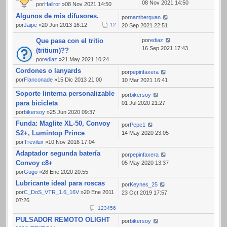
08 Nov 2021 14:50
por
Hallror
»08 Nov 2021 14:50
Algunos de mis difusores.
por
namberguan
por
Jaipe
»20 Jun 2013 16:12
1
2
20 Sep 2021 22:51
Que pasa con el tritio
por
ediaz
16 Sep 2021 17:43
(tritium)??
por
ediaz
»21 May 2021 10:24
Cordones o lanyards
por
pepinfaxera
por
Flanconade
»15 Dic 2013 21:00
10 Mar 2021 16:41
Soporte linterna personalizable
por
bikersoy
para bicicleta
01 Jul 2020 21:27
por
bikersoy
»25 Jun 2020 09:37
Funda: Maglite XL-50, Convoy
por
Pepe1
S2+, Lumintop Prince
14 May 2020 23:05
por
Trevilux
»10 Nov 2016 17:04
Adaptador segunda batería
por
pepinfaxera
Convoy c8+
05 May 2020 13:37
por
Gugo
»28 Ene 2020 20:55
Lubricante ideal para roscas
por
Keynes_25
por
C_DoS_VTR_1.6_16V
»20 Ene 2011
23 Oct 2019 17:57
07:26
1
2
3
4
5
6
PULSADOR REMOTO OLIGHT
por
bikersoy