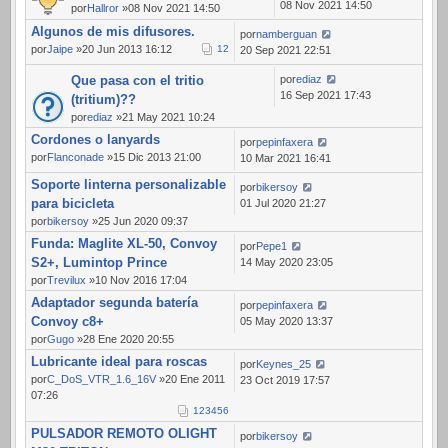
08 Nov 2021 14:50
por
Hallror
»08 Nov 2021 14:50
Algunos de mis difusores.
por
namberguan
por
Jaipe
»20 Jun 2013 16:12
1
2
20 Sep 2021 22:51
Que pasa con el tritio
por
ediaz
16 Sep 2021 17:43
(tritium)??
por
ediaz
»21 May 2021 10:24
Cordones o lanyards
por
pepinfaxera
por
Flanconade
»15 Dic 2013 21:00
10 Mar 2021 16:41
Soporte linterna personalizable
por
bikersoy
para bicicleta
01 Jul 2020 21:27
por
bikersoy
»25 Jun 2020 09:37
Funda: Maglite XL-50, Convoy
por
Pepe1
S2+, Lumintop Prince
14 May 2020 23:05
por
Trevilux
»10 Nov 2016 17:04
Adaptador segunda batería
por
pepinfaxera
Convoy c8+
05 May 2020 13:37
por
Gugo
»28 Ene 2020 20:55
Lubricante ideal para roscas
por
Keynes_25
por
C_DoS_VTR_1.6_16V
»20 Ene 2011
23 Oct 2019 17:57
07:26
1
2
3
4
5
6
PULSADOR REMOTO OLIGHT
por
bikersoy