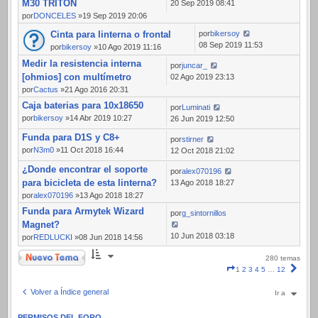
M30 TRITON
20 Sep 2019 08:41
por
DONCELES
»19 Sep 2019 20:06
Cinta para linterna o frontal
por
bikersoy
08 Sep 2019 11:53
por
bikersoy
»10 Ago 2019 11:16
Medir la resistencia interna
por
juncar_
[ohmios] con multímetro
02 Ago 2019 23:13
por
Cactus
»21 Ago 2016 20:31
Caja baterias para 10x18650
por
Luminati
por
bikersoy
»14 Abr 2019 10:27
26 Jun 2019 12:50
Funda para D1S y C8+
por
stirner
por
N3m0
»11 Oct 2018 16:44
12 Oct 2018 21:02
¿Donde encontrar el soporte
por
alex070196
para bicicleta de esta linterna?
13 Ago 2018 18:27
por
alex070196
»13 Ago 2018 18:27
Funda para Armytek Wizard
por
g_sintornillos
Magnet?
10 Jun 2018 03:18
por
REDLUCKI
»08 Jun 2018 14:56
Nuevo Tema
280 temas
Página
Sigui
1
2
3
4
5
…
12
1
de
Volver a Índice general
Ir a
12
PERMISOS DEL FORO