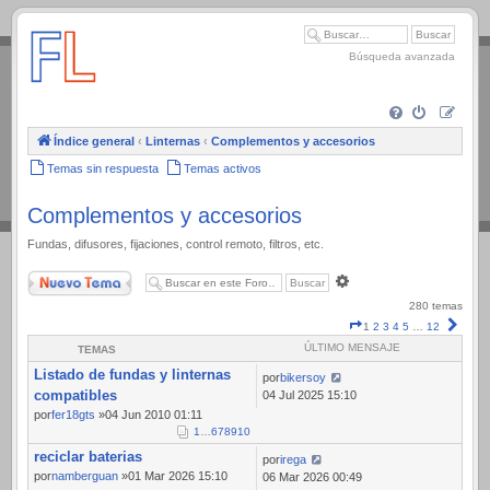
.
Búsqueda avanzada
Índice general
‹
Linternas
‹
Complementos y accesorios
Temas sin respuesta
Temas activos
Complementos y accesorios
Fundas, difusores, fijaciones, control remoto, filtros, etc.
Nuevo Tema
Búsqueda
avanzada
280 temas
Página
Sigui
1
2
3
4
5
…
12
1
ÚLTIMO MENSAJE
TEMAS
de
Listado de fundas y linternas
12
por
bikersoy
compatibles
04 Jul 2025 15:10
por
fer18gts
»04 Jun 2010 01:11
1
…
6
7
8
9
10
reciclar baterias
por
irega
por
namberguan
»01 Mar 2026 15:10
06 Mar 2026 00:49