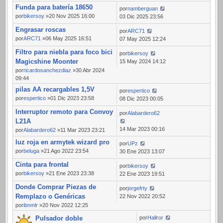
Funda para batería 18650
por
namberguan
por
bikersoy
»20 Nov 2025 16:00
03 Dic 2025 23:56
Engrasar roscas
por
ARC71
por
ARC71
»06 May 2025 16:51
07 May 2025 12:24
Filtro para niebla para foco bici
por
bikersoy
Magicshine Moonter
15 May 2024 14:12
por
ricardosanchezdiaz
»30 Abr 2024
09:44
pilas AA recargables 1,5V
por
espertico
por
espertico
»01 Dic 2023 23:58
08 Dic 2023 00:05
Interruptor remoto para Convoy
por
Alabardero62
L21A
14 Mar 2023 00:16
por
Alabardero62
»11 Mar 2023 23:21
luz roja en armytek wizard pro
por
UPz
por
beluga
»21 Ago 2022 23:54
30 Ene 2023 13:07
Cinta para frontal
por
bikersoy
por
bikersoy
»21 Ene 2023 23:38
22 Ene 2023 19:51
Donde Comprar Piezas de
por
jorgefrty
Remplazo o Genéricas
22 Nov 2022 20:52
por
ibnmlr
»20 Nov 2022 12:25
Pulsador doble
por
Hallror