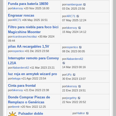
Funda para batería 18650
por
namberguan
por
bikersoy
»20 Nov 2025 16:00
03 Dic 2025 23:56
Engrasar roscas
por
ARC71
por
ARC71
»06 May 2025 16:51
07 May 2025 12:24
Filtro para niebla para foco bici
por
bikersoy
Magicshine Moonter
15 May 2024 14:12
por
ricardosanchezdiaz
»30 Abr 2024
09:44
pilas AA recargables 1,5V
por
espertico
por
espertico
»01 Dic 2023 23:58
08 Dic 2023 00:05
Interruptor remoto para Convoy
por
Alabardero62
L21A
14 Mar 2023 00:16
por
Alabardero62
»11 Mar 2023 23:21
luz roja en armytek wizard pro
por
UPz
por
beluga
»21 Ago 2022 23:54
30 Ene 2023 13:07
Cinta para frontal
por
bikersoy
por
bikersoy
»21 Ene 2023 23:38
22 Ene 2023 19:51
Donde Comprar Piezas de
por
jorgefrty
Remplazo o Genéricas
22 Nov 2022 20:52
por
ibnmlr
»20 Nov 2022 12:25
Pulsador doble
por
Hallror