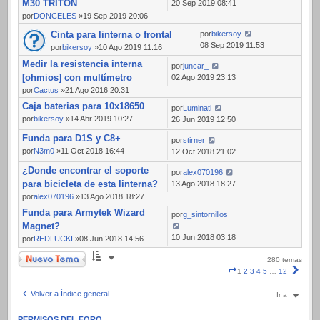
M30 TRITON
20 Sep 2019 08:41
por
DONCELES
»19 Sep 2019 20:06
Cinta para linterna o frontal
por
bikersoy
08 Sep 2019 11:53
por
bikersoy
»10 Ago 2019 11:16
Medir la resistencia interna
por
juncar_
[ohmios] con multímetro
02 Ago 2019 23:13
por
Cactus
»21 Ago 2016 20:31
Caja baterias para 10x18650
por
Luminati
por
bikersoy
»14 Abr 2019 10:27
26 Jun 2019 12:50
Funda para D1S y C8+
por
stirner
por
N3m0
»11 Oct 2018 16:44
12 Oct 2018 21:02
¿Donde encontrar el soporte
por
alex070196
para bicicleta de esta linterna?
13 Ago 2018 18:27
por
alex070196
»13 Ago 2018 18:27
Funda para Armytek Wizard
por
g_sintornillos
Magnet?
10 Jun 2018 03:18
por
REDLUCKI
»08 Jun 2018 14:56
Nuevo Tema
280 temas
Página
Sigui
1
2
3
4
5
…
12
1
de
Volver a Índice general
Ir a
12
PERMISOS DEL FORO