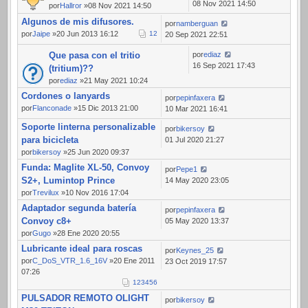
08 Nov 2021 14:50
por
Hallror
»08 Nov 2021 14:50
Algunos de mis difusores.
por
namberguan
por
Jaipe
»20 Jun 2013 16:12
1
2
20 Sep 2021 22:51
Que pasa con el tritio
por
ediaz
16 Sep 2021 17:43
(tritium)??
por
ediaz
»21 May 2021 10:24
Cordones o lanyards
por
pepinfaxera
por
Flanconade
»15 Dic 2013 21:00
10 Mar 2021 16:41
Soporte linterna personalizable
por
bikersoy
para bicicleta
01 Jul 2020 21:27
por
bikersoy
»25 Jun 2020 09:37
Funda: Maglite XL-50, Convoy
por
Pepe1
S2+, Lumintop Prince
14 May 2020 23:05
por
Trevilux
»10 Nov 2016 17:04
Adaptador segunda batería
por
pepinfaxera
Convoy c8+
05 May 2020 13:37
por
Gugo
»28 Ene 2020 20:55
Lubricante ideal para roscas
por
Keynes_25
por
C_DoS_VTR_1.6_16V
»20 Ene 2011
23 Oct 2019 17:57
07:26
1
2
3
4
5
6
PULSADOR REMOTO OLIGHT
por
bikersoy