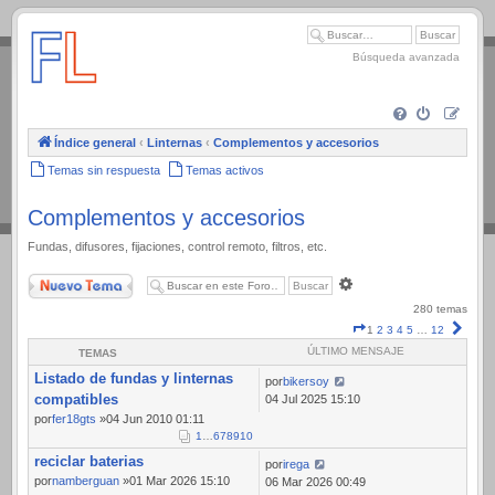
.
Búsqueda avanzada
Índice general
‹
Linternas
‹
Complementos y accesorios
Temas sin respuesta
Temas activos
Complementos y accesorios
Fundas, difusores, fijaciones, control remoto, filtros, etc.
Nuevo Tema
Búsqueda
avanzada
280 temas
Página
Sigui
1
2
3
4
5
…
12
1
ÚLTIMO MENSAJE
TEMAS
de
Listado de fundas y linternas
12
por
bikersoy
compatibles
04 Jul 2025 15:10
por
fer18gts
»04 Jun 2010 01:11
1
…
6
7
8
9
10
reciclar baterias
por
irega
por
namberguan
»01 Mar 2026 15:10
06 Mar 2026 00:49