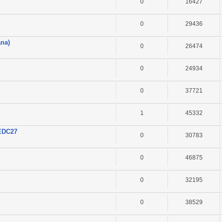
0
16427
0
29436
ana)
0
26474
0
24934
0
37721
1
45332
 EDC27
0
30783
0
46875
0
32195
0
38529