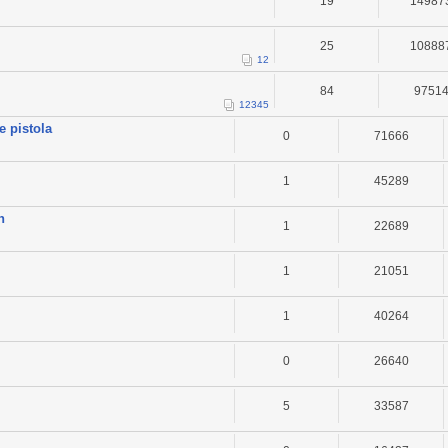
19
14987
25
10888
1
2
84
9751
1
2
3
4
5
e pistola
0
71666
1
45289
h
1
22689
1
21051
1
40264
0
26640
5
33587