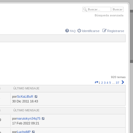
Búsqueda avanzada
Identificarse
Registrarse
FAQ
920 temas
Página
Sigui
1
2
3
4
5
…
37
1
S
ÚLTIMO MENSAJE
de
37
por
ScKaLiBuR
4
30 Dic 2011 16:43
S
ÚLTIMO MENSAJE
por
narutokyn34q75
9
17 Feb 2022 09:21
por
LuchoMP