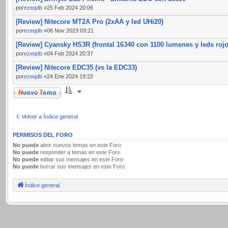
por
ezeqdb
»25 Feb 2024 20:06
[Review] Nitecore MT2A Pro (2xAA y led UHi20)
por
ezeqdb
»06 Nov 2023 03:21
[Review] Cyansky HS3R (frontal 16340 con 1100 lumenes y leds rojo
por
ezeqdb
»04 Feb 2024 20:37
[Review] Nitecore EDC35 (vs la EDC33)
por
ezeqdb
»24 Ene 2024 19:22
Nuevo Tema
Volver a Índice general
PERMISOS DEL FORO
No puede
abrir nuevos temas en este Foro
No puede
responder a temas en este Foro
No puede
editar sus mensajes en este Foro
No puede
borrar sus mensajes en este Foro
Índice general
.