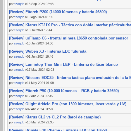
por
ezeqdb
»13 Sep 2024 02:48
[Review] Fitorch P200 (14000 lúmenes y batería 46800)
por
ezeqdb
»19 Ago 2024 01:39
[Review] Klarus KT21X Pro - Táctica con doble interfaz (táctica/urb
por
ezeqdb
»13 Jul 2024 17:44
[Review] urFlamp C6 - frontal minera 18650 controlada por sensor
por
ezeqdb
»15 Jun 2024 14:00
[Review] Wuben X3 - linterna EDC futurista
por
ezeqdb
»01 Jun 2024 19:46
[Review] Lumintop Thor Mini LEP - Linterna de láser blanco
por
ezeqdb
»17 May 2024 02:03
[Review] Nitecore EDC25 - linterna táctica plana evolución de la la
por
ezeqdb
»11 May 2024 01:09
[Review] Fitorch P50 (10.000 lúmenes + RGB y batería 32650)
por
ezeqdb
»12 Abr 2024 02:35
[Review] Olight Arkfeld Pro (con 1300 lúmenes, láser verde y UV)
por
ezeqdb
»02 Abr 2024 01:50
[Review] Klarus CL2 vs CL2 Pro (farol de camping)
por
ezeqdb
»16 Mar 2024 22:35
[Review] Brinyte E18 Pheme - Linterna EDC con 18650