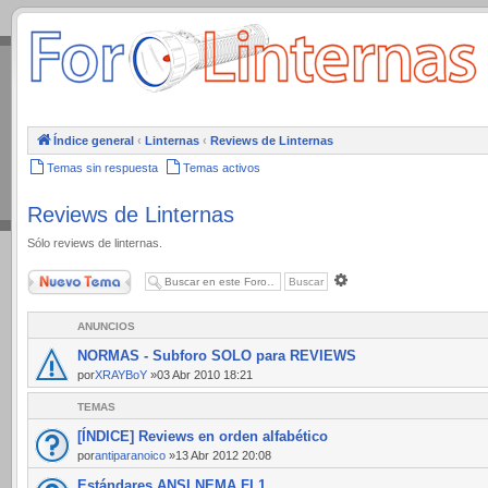
.
Índice general
‹
Linternas
‹
Reviews de Linternas
Temas sin respuesta
Temas activos
Reviews de Linternas
Sólo reviews de linternas.
Nuevo Tema
Búsqueda
avanzada
ANUNCIOS
NORMAS - Subforo SOLO para REVIEWS
por
XRAYBoY
»03 Abr 2010 18:21
TEMAS
[ÍNDICE] Reviews en orden alfabético
por
antiparanoico
»13 Abr 2012 20:08
Estándares ANSI NEMA FL1