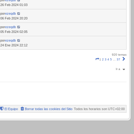
26 Feb 2024 01:03
por
ezeqdb
06 Feb 2024 20:20
por
ezeqdb
05 Feb 2024 02:05
por
ezeqdb
24 Ene 2024 22:12
920 temas
Página
Sigui
1
2
3
4
5
…
37
1
de
Ir a
37
El Equipo
Borrar todas las cookies del Sitio
Todos los horarios son
UTC+02:00