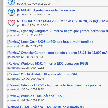
por
UPz
»19 May 2013 20:08
[MANUAL] Ayuda para redactar reviews
por
UPz
»21 Oct 2012 20:54
NITECORE SRT7 (XM-L2, LEDs RGB / 1x 18650, 2x (R)CR123)
por
UPz
»19 Abr 2014 00:24
[Review] Cyansky Vanguard - linterna fidget que parece corredera d
por
ezeqdb
»10 Feb 2025 02:19
[Review] Loop Gear SK03 (14500 con brazo multifunción)
por
ezeqdb
»28 Abr 2024 22:39
[Review] Cyansky Carbon - con batería gigante 38121 de 15.000 mA
por
ezeqdb
»20 Jul 2024 05:08
[Review] Wurkkos HD01 (linterna EDC plana con RGB)
por
ezeqdb
»20 Jun 2024 19:32
[Review] Olight Arkfeld Ultra - de aluminio OAL
por
ezeqdb
»27 Oct 2024 01:45
[Review] Nitecore EDC29 - la linterna táctica plana más potente
por
ezeqdb
»30 Sep 2024 18:54
[Review] Wurkkos TD02 (táctica 18650)
por
ezeqdb
»02 Mar 2024 22:06
Weltool T2 TAC - táctica 18650 de un solo modo (+)