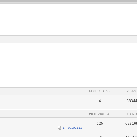
RESPUESTAS
VISTA
4
3834
RESPUESTAS
VISTA
225
62316
1
…
8
9
10
11
12