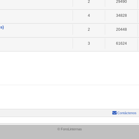
2
29490
4
34828
s)
2
20448
3
61624
Contáctenos
© ForoLinternas