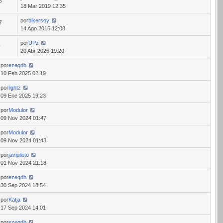
3
18 Mar 2019 12:35
por
bikersoy
7
14 Ago 2015 12:08
por
UPz
4
20 Abr 2026 19:20
por
ezeqdb
10 Feb 2025 02:19
por
lightz
09 Ene 2025 19:23
por
Modulor
09 Nov 2024 01:47
por
Modulor
09 Nov 2024 01:43
por
javipiloto
01 Nov 2024 21:18
por
ezeqdb
30 Sep 2024 18:54
por
Katja
17 Sep 2024 14:01
por
ezeqdb