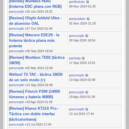
[Review] Wurkkos HD01
por
Modulor
(linterna EDC plana con RGB)
09 Nov 2024 01:43
por
ezeqdb
»20 Jun 2024 19:32
[Review] Olight Arkfeld Ultra -
por
javipiloto
de aluminio OAL
01 Nov 2024 21:18
por
ezeqdb
»27 Oct 2024 01:45
[Review] Nitecore EDC29 - la
por
ezeqdb
linterna táctica plana más
30 Sep 2024 18:54
potente
por
ezeqdb
»30 Sep 2024 18:54
[Review] Wurkkos TD02 (táctica
por
Katja
18650)
17 Sep 2024 14:01
por
ezeqdb
»02 Mar 2024 22:06
Weltool T2 TAC - táctica 18650
por
ezeqdb
de un solo modo (+)
13 Sep 2024 02:48
por
ezeqdb
»13 Sep 2024 02:48
[Review] Fitorch P200 (14000
por
ezeqdb
lúmenes y batería 46800)
19 Ago 2024 01:39
por
ezeqdb
»19 Ago 2024 01:39
[Review] Klarus KT21X Pro -
por
ezeqdb
Táctica con doble interfaz
13 Jul 2024 17:44
(táctica/urbana)
por
ezeqdb
»13 Jul 2024 17:44