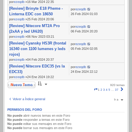
por
ezeqdb
»16 Mar 2024 22:35
[Review] Brinyte E18 Pheme -
por
ezeqdb
Linterna EDC con 18650
26 Feb 2024 01:03
por
ezeqdb
»25 Feb 2024 20:06
[Review] Nitecore MT2A Pro
por
ezeqdb
(2xAA y led UHi20)
06 Feb 2024 20:20
por
ezeqdb
»06 Nov 2023 03:21
[Review] Cyansky HS3R (frontal
por
ezeqdb
16340 con 1100 lumenes y leds
05 Feb 2024 02:05
rojos)
por
ezeqdb
»04 Feb 2024 20:37
[Review] Nitecore EDC35 (vs la
por
ezeqdb
EDC33)
24 Ene 2024 22:12
por
ezeqdb
»24 Ene 2024 19:22
Nuevo Tema
920 temas
Página
Sigui
1
2
3
4
5
…
37
1
de
Volver a Índice general
Ir a
37
PERMISOS DEL FORO
No puede
abrir nuevos temas en este Foro
No puede
responder a temas en este Foro
No puede
editar sus mensajes en este Foro
No puede
borrar sus mensajes en este Foro