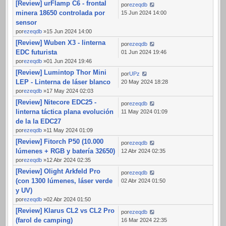
[Review] urFlamp C6 - frontal
por
ezeqdb
minera 18650 controlada por
15 Jun 2024 14:00
sensor
por
ezeqdb
»15 Jun 2024 14:00
[Review] Wuben X3 - linterna
por
ezeqdb
EDC futurista
01 Jun 2024 19:46
por
ezeqdb
»01 Jun 2024 19:46
[Review] Lumintop Thor Mini
por
UPz
LEP - Linterna de láser blanco
20 May 2024 18:28
por
ezeqdb
»17 May 2024 02:03
[Review] Nitecore EDC25 -
por
ezeqdb
linterna táctica plana evolución
11 May 2024 01:09
de la la EDC27
por
ezeqdb
»11 May 2024 01:09
[Review] Fitorch P50 (10.000
por
ezeqdb
lúmenes + RGB y batería 32650)
12 Abr 2024 02:35
por
ezeqdb
»12 Abr 2024 02:35
[Review] Olight Arkfeld Pro
por
ezeqdb
(con 1300 lúmenes, láser verde
02 Abr 2024 01:50
y UV)
por
ezeqdb
»02 Abr 2024 01:50
[Review] Klarus CL2 vs CL2 Pro
por
ezeqdb
(farol de camping)
16 Mar 2024 22:35