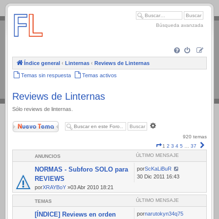
.
Búsqueda avanzada
Índice general
‹
Linternas
‹
Reviews de Linternas
Temas sin respuesta
Temas activos
Reviews de Linternas
Sólo reviews de linternas.
Nuevo Tema
Búsqueda
avanzada
920 temas
Página
Sigui
1
2
3
4
5
…
37
1
ÚLTIMO MENSAJE
ANUNCIOS
de
37
NORMAS - Subforo SOLO para
por
ScKaLiBuR
30 Dic 2011 16:43
REVIEWS
por
XRAYBoY
»03 Abr 2010 18:21
ÚLTIMO MENSAJE
TEMAS
[ÍNDICE] Reviews en orden
por
narutokyn34q75