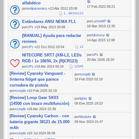
alfabético
17 Feb 2022 09:21
por
antiparanoico
»13 Abr 2012 20:08
1
…
8
9
10
11
12
Estándares ANSI NEMA FL1
por
LuchoMP
18 Mar 2019 12:35
por
UPz
»19 May 2013 20:08
[MANUAL] Ayuda para redactar
por
bikersoy
14 Ago 2015 12:08
reviews
por
UPz
»21 Oct 2012 20:54
1
2
NITECORE SRT7 (XM-L2, LEDs
por
UPz
20 Abr 2026 19:20
RGB / 1x 18650, 2x (R)CR123)
por
UPz
»19 Abr 2014 00:24
1
2
3
4
5
[Review] Cyansky Vanguard -
por
ezeqdb
linterna fidget que parece
10 Feb 2025 02:19
corredera de pistola
por
ezeqdb
»10 Feb 2025 02:19
[Review] Loop Gear SK03
por
lightz
(14500 con brazo multifunción)
09 Ene 2025 19:23
por
ezeqdb
»28 Abr 2024 22:39
[Review] Cyansky Carbon - con
por
Modulor
batería gigante 38121 de 15.000
09 Nov 2024 01:47
mAh
por
ezeqdb
»20 Jul 2024 05:08