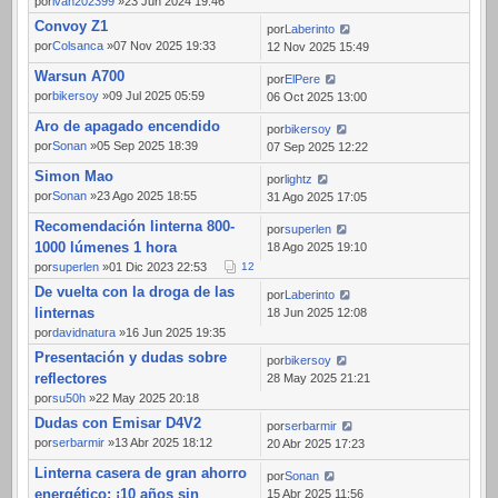
por
ivan202399
»23 Jun 2024 19:46
Convoy Z1
por
Laberinto
por
Colsanca
»07 Nov 2025 19:33
12 Nov 2025 15:49
Warsun A700
por
ElPere
por
bikersoy
»09 Jul 2025 05:59
06 Oct 2025 13:00
Aro de apagado encendido
por
bikersoy
por
Sonan
»05 Sep 2025 18:39
07 Sep 2025 12:22
Simon Mao
por
lightz
por
Sonan
»23 Ago 2025 18:55
31 Ago 2025 17:05
Recomendación linterna 800-
por
superlen
1000 lúmenes 1 hora
18 Ago 2025 19:10
por
superlen
»01 Dic 2023 22:53
1
2
De vuelta con la droga de las
por
Laberinto
linternas
18 Jun 2025 12:08
por
davidnatura
»16 Jun 2025 19:35
Presentación y dudas sobre
por
bikersoy
reflectores
28 May 2025 21:21
por
su50h
»22 May 2025 20:18
Dudas con Emisar D4V2
por
serbarmir
por
serbarmir
»13 Abr 2025 18:12
20 Abr 2025 17:23
Linterna casera de gran ahorro
por
Sonan
energético: ¡10 años sin
15 Abr 2025 11:56