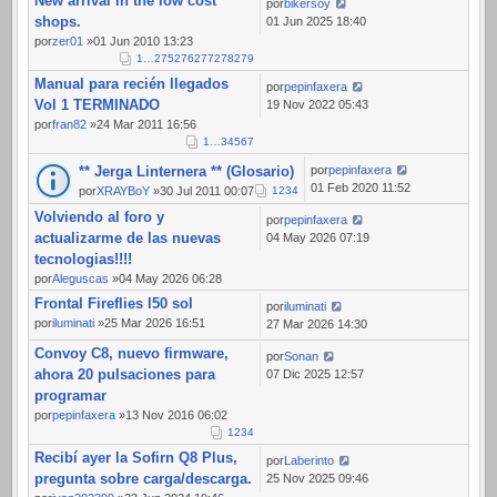
New arrival in the low cost
184
por
bikersoy
shops.
01 Jun 2025 18:40
por
zer01
»01 Jun 2010 13:23
1
…
275
276
277
278
279
Manual para recién llegados
por
pepinfaxera
Vol 1 TERMINADO
19 Nov 2022 05:43
por
fran82
»24 Mar 2011 16:56
1
…
3
4
5
6
7
** Jerga Linternera ** (Glosario)
por
pepinfaxera
01 Feb 2020 11:52
por
XRAYBoY
»30 Jul 2011 00:07
1
2
3
4
Volviendo al foro y
por
pepinfaxera
actualizarme de las nuevas
04 May 2026 07:19
tecnologias!!!!
por
Aleguscas
»04 May 2026 06:28
Frontal Fireflies l50 sol
por
iluminati
por
iluminati
»25 Mar 2026 16:51
27 Mar 2026 14:30
Convoy C8, nuevo firmware,
por
Sonan
ahora 20 pulsaciones para
07 Dic 2025 12:57
programar
por
pepinfaxera
»13 Nov 2016 06:02
1
2
3
4
Recibí ayer la Sofirn Q8 Plus,
por
Laberinto
pregunta sobre carga/descarga.
25 Nov 2025 09:46