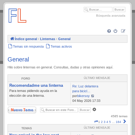
.
Búsqueda avanzada
Índice general
‹
Linternas
‹
General
Temas sin respuesta
Temas activos
General
Hilo sobre linternas en general. Consultas, dudas y otras opiniones aquí.
ÚLTIMO MENSAJE
FORO
Recomendadme una linterna
Re: Luz delantera
Para temas pidiendo ayuda en la
para bicicl…
elección de una linterna.
por
bikersoy
Ver
04 May 2026 17:33
último
Nuevo Tema
Búsqueda
mensaje
avanzada
4585 temas
Página
Sigui
1
2
3
4
5
…
184
1
ÚLTIMO MENSAJE
TEMAS
de