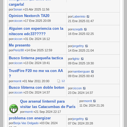
cargarla!
por
Sonan
»15 Abr 2025 11:56
Opinion Nextorch TA20
por
Laberinto
por
ciccon
»17 Ene 2025 20:09
21 Ene 2025 01:47
Alguien con experiencia con la
por
ezeqdb
nitecore edc33?????
16 Ene 2025 02:25
por
ciccon
»31 Dic 2024 16:12
Me presento
por
jorgefrty
por
Periz88
»14 Ene 2025 12:59
14 Ene 2025 21:04
Busco linterna pequeña tactica
por
lightz
por
ciccon
»13 Dic 2024 19:41
09 Ene 2025 19:30
TrustFire F20 no me va con AA
por
namberguan
?
09 Ene 2025 00:43
por
morrit
»01 Mar 2011 20:00
1
2
Busco libterna con doble boton
por
ciccon
por
ciccon
»23 Dic 2024 14:37
23 Dic 2024 14:37
Que arsenal linternil para
por
morrit
11 Dic 2024 21:26
visitar las Catacumbas de París
por
morrit
»21 Sep 2024 22:17
problema con energizer
por
jorgefrty
por
Borja Vas Delgado
»03 Dic 2024
07 Dic 2024 20:28