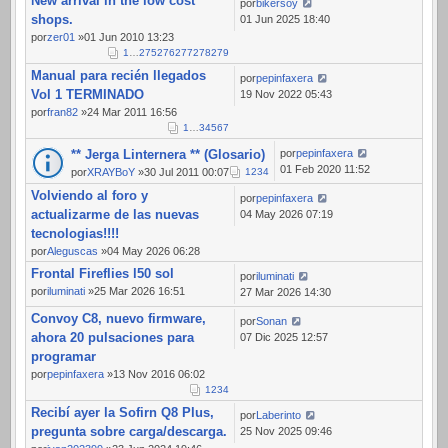
New arrival in the low cost
184
por
bikersoy
shops.
01 Jun 2025 18:40
por
zer01
»01 Jun 2010 13:23
1
…
275
276
277
278
279
Manual para recién llegados
por
pepinfaxera
Vol 1 TERMINADO
19 Nov 2022 05:43
por
fran82
»24 Mar 2011 16:56
1
…
3
4
5
6
7
** Jerga Linternera ** (Glosario)
por
pepinfaxera
01 Feb 2020 11:52
por
XRAYBoY
»30 Jul 2011 00:07
1
2
3
4
Volviendo al foro y
por
pepinfaxera
actualizarme de las nuevas
04 May 2026 07:19
tecnologias!!!!
por
Aleguscas
»04 May 2026 06:28
Frontal Fireflies l50 sol
por
iluminati
por
iluminati
»25 Mar 2026 16:51
27 Mar 2026 14:30
Convoy C8, nuevo firmware,
por
Sonan
ahora 20 pulsaciones para
07 Dic 2025 12:57
programar
por
pepinfaxera
»13 Nov 2016 06:02
1
2
3
4
Recibí ayer la Sofirn Q8 Plus,
por
Laberinto
pregunta sobre carga/descarga.
25 Nov 2025 09:46