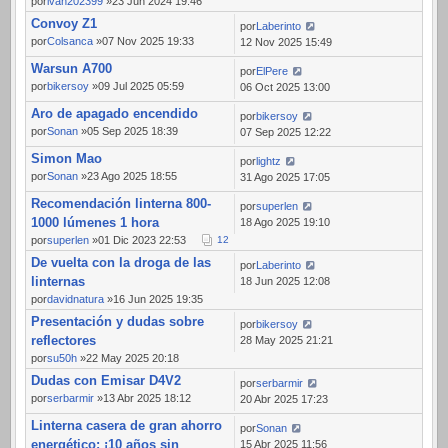
por
ivan202399
»23 Jun 2024 19:46
Convoy Z1
por
Laberinto
por
Colsanca
»07 Nov 2025 19:33
12 Nov 2025 15:49
Warsun A700
por
ElPere
por
bikersoy
»09 Jul 2025 05:59
06 Oct 2025 13:00
Aro de apagado encendido
por
bikersoy
por
Sonan
»05 Sep 2025 18:39
07 Sep 2025 12:22
Simon Mao
por
lightz
por
Sonan
»23 Ago 2025 18:55
31 Ago 2025 17:05
Recomendación linterna 800-
por
superlen
1000 lúmenes 1 hora
18 Ago 2025 19:10
por
superlen
»01 Dic 2023 22:53
1
2
De vuelta con la droga de las
por
Laberinto
linternas
18 Jun 2025 12:08
por
davidnatura
»16 Jun 2025 19:35
Presentación y dudas sobre
por
bikersoy
reflectores
28 May 2025 21:21
por
su50h
»22 May 2025 20:18
Dudas con Emisar D4V2
por
serbarmir
por
serbarmir
»13 Abr 2025 18:12
20 Abr 2025 17:23
Linterna casera de gran ahorro
por
Sonan
energético: ¡10 años sin
15 Abr 2025 11:56