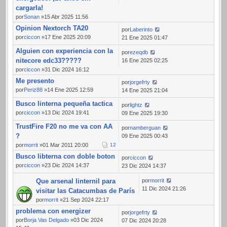
cargarla!
por
Sonan
»15 Abr 2025 11:56
Opinion Nextorch TA20
por
Laberinto
por
ciccon
»17 Ene 2025 20:09
21 Ene 2025 01:47
Alguien con experiencia con la
por
ezeqdb
nitecore edc33?????
16 Ene 2025 02:25
por
ciccon
»31 Dic 2024 16:12
Me presento
por
jorgefrty
por
Periz88
»14 Ene 2025 12:59
14 Ene 2025 21:04
Busco linterna pequeña tactica
por
lightz
por
ciccon
»13 Dic 2024 19:41
09 Ene 2025 19:30
TrustFire F20 no me va con AA
por
namberguan
?
09 Ene 2025 00:43
por
morrit
»01 Mar 2011 20:00
1
2
Busco libterna con doble boton
por
ciccon
por
ciccon
»23 Dic 2024 14:37
23 Dic 2024 14:37
Que arsenal linternil para
por
morrit
11 Dic 2024 21:26
visitar las Catacumbas de París
por
morrit
»21 Sep 2024 22:17
problema con energizer
por
jorgefrty
por
Borja Vas Delgado
»03 Dic 2024
07 Dic 2024 20:28