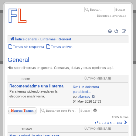
.
Búsqueda avanzada
Índice general
‹
Linternas
‹
General
Temas sin respuesta
Temas activos
General
Hilo sobre linternas en general. Consultas, dudas y otras opiniones aquí.
ÚLTIMO MENSAJE
FORO
Recomendadme una linterna
Re: Luz delantera
Para temas pidiendo ayuda en la
para bicicl…
elección de una linterna.
por
bikersoy
Ver
04 May 2026 17:33
último
Nuevo Tema
Búsqueda
mensaje
avanzada
4585 temas
Página
Sigui
1
2
3
4
5
…
184
1
ÚLTIMO MENSAJE
TEMAS
de