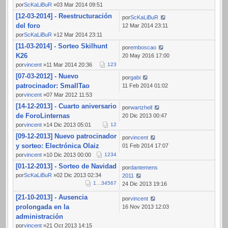
por
ScKaLiBuR
»03 Mar 2014 09:51
[12-03-2014] - Reestructuración
por
ScKaLiBuR
del foro
12 Mar 2014 23:11
por
ScKaLiBuR
»12 Mar 2014 23:11
[11-03-2014] - Sorteo Skilhunt
por
emboscao
K26
20 May 2016 17:00
por
vincent
»11 Mar 2014 20:36
1
2
3
[07-03-2012] - Nuevo
por
gabi
patrocinador: SmallTao
11 Feb 2014 01:02
por
vincent
»07 Mar 2012 11:53
[14-12-2013] - Cuarto aniversario
por
wartzhell
de ForoLinternas
20 Dic 2013 00:47
por
vincent
»14 Dic 2013 05:01
1
2
[09-12-2013] Nuevo patrocinador
por
vincent
y sorteo: Electrónica Olaiz
01 Feb 2014 17:07
por
vincent
»10 Dic 2013 00:00
1
2
3
4
[01-12-2013] - Sorteo de Navidad
por
dantemens
por
ScKaLiBuR
»02 Dic 2013 02:34
2011
1
…
3
4
5
6
7
24 Dic 2013 19:16
[21-10-2013] - Ausencia
por
vincent
prolongada en la
16 Nov 2013 12:03
administración
por
vincent
»21 Oct 2013 14:15