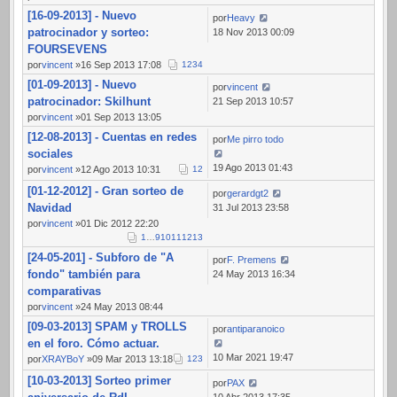
[16-09-2013] - Nuevo
por
Heavy
patrocinador y sorteo:
18 Nov 2013 00:09
FOURSEVENS
por
vincent
»16 Sep 2013 17:08
1
2
3
4
[01-09-2013] - Nuevo
por
vincent
patrocinador: Skilhunt
21 Sep 2013 10:57
por
vincent
»01 Sep 2013 13:05
[12-08-2013] - Cuentas en redes
por
Me pirro todo
sociales
19 Ago 2013 01:43
por
vincent
»12 Ago 2013 10:31
1
2
[01-12-2012] - Gran sorteo de
por
gerardgt2
Navidad
31 Jul 2013 23:58
por
vincent
»01 Dic 2012 22:20
1
…
9
10
11
12
13
[24-05-201] - Subforo de "A
por
F. Premens
fondo" también para
24 May 2013 16:34
comparativas
por
vincent
»24 May 2013 08:44
[09-03-2013] SPAM y TROLLS
por
antiparanoico
en el foro. Cómo actuar.
10 Mar 2021 19:47
por
XRAYBoY
»09 Mar 2013 13:18
1
2
3
[10-03-2013] Sorteo primer
por
PAX
10 Abr 2013 17:35