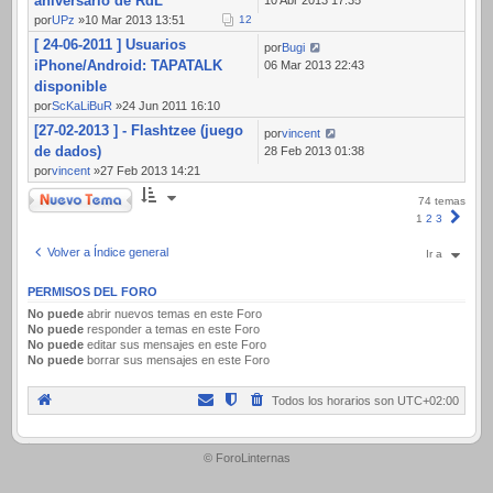
aniversario de RdL
por
UPz
»10 Mar 2013 13:51
1
2
[ 24-06-2011 ] Usuarios
por
Bugi
iPhone/Android: TAPATALK
06 Mar 2013 22:43
disponible
por
ScKaLiBuR
»24 Jun 2011 16:10
[27-02-2013 ] - Flashtzee (juego
por
vincent
de dados)
28 Feb 2013 01:38
por
vincent
»27 Feb 2013 14:21
Nuevo Tema
74 temas
Sigui
1
2
3
Volver a Índice general
Ir a
PERMISOS DEL FORO
No puede
abrir nuevos temas en este Foro
No puede
responder a temas en este Foro
No puede
editar sus mensajes en este Foro
No puede
borrar sus mensajes en este Foro
Todos los horarios son
UTC+02:00
.
© ForoLinternas