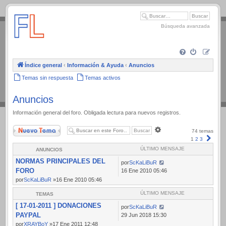
.
Búsqueda avanzada
Índice general
‹
Información & Ayuda
‹
Anuncios
Temas sin respuesta
Temas activos
Anuncios
Información general del foro. Obligada lectura para nuevos registros.
Nuevo Tema
Búsqueda
74 temas
avanzada
Sigui
1
2
3
ÚLTIMO MENSAJE
ANUNCIOS
NORMAS PRINCIPALES DEL
por
ScKaLiBuR
FORO
16 Ene 2010 05:46
por
ScKaLiBuR
»16 Ene 2010 05:46
ÚLTIMO MENSAJE
TEMAS
[ 17-01-2011 ] DONACIONES
por
ScKaLiBuR
PAYPAL
29 Jun 2018 15:30
por
XRAYBoY
»17 Ene 2011 12:48