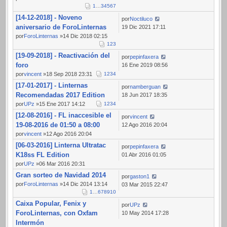
1
…
3
4
5
6
7
[14-12-2018] - Noveno
por
Noctiluco
aniversario de ForoLinternas
19 Dic 2021 17:11
por
ForoLinternas
»14 Dic 2018 02:15
1
2
3
[19-09-2018] - Reactivación del
por
pepinfaxera
foro
16 Ene 2019 08:56
por
vincent
»18 Sep 2018 23:31
1
2
3
4
[17-01-2017] - Linternas
por
namberguan
Recomendadas 2017 Edition
18 Jun 2017 18:35
por
UPz
»15 Ene 2017 14:12
1
2
3
4
[12-08-2016] - FL inaccesible el
por
vincent
19-08-2016 de 01:50 a 08:00
12 Ago 2016 20:04
por
vincent
»12 Ago 2016 20:04
[06-03-2016] Linterna Ultratac
por
pepinfaxera
K18ss FL Edition
01 Abr 2016 01:05
por
UPz
»06 Mar 2016 20:31
Gran sorteo de Navidad 2014
por
gaston1
por
ForoLinternas
»14 Dic 2014 13:14
03 Mar 2015 22:47
1
…
6
7
8
9
10
Caixa Popular, Fenix y
por
UPz
ForoLinternas, con Oxfam
10 May 2014 17:28
Intermón