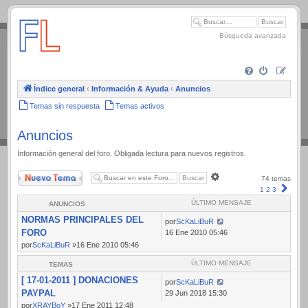
.
Búsqueda avanzada
Índice general
‹
Información & Ayuda
‹
Anuncios
Temas sin respuesta
Temas activos
Anuncios
Información general del foro. Obligada lectura para nuevos registros.
Nuevo Tema
Búsqueda
74 temas
avanzada
Sigui
1
2
3
ÚLTIMO MENSAJE
ANUNCIOS
NORMAS PRINCIPALES DEL
por
ScKaLiBuR
FORO
16 Ene 2010 05:46
por
ScKaLiBuR
»16 Ene 2010 05:46
ÚLTIMO MENSAJE
TEMAS
[ 17-01-2011 ] DONACIONES
por
ScKaLiBuR
PAYPAL
29 Jun 2018 15:30
por
XRAYBoY
»17 Ene 2011 12:48