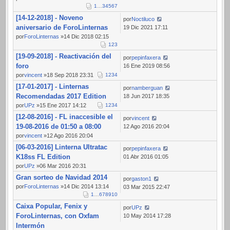
1
…
3
4
5
6
7
[14-12-2018] - Noveno
por
Noctiluco
aniversario de ForoLinternas
19 Dic 2021 17:11
por
ForoLinternas
»14 Dic 2018 02:15
1
2
3
[19-09-2018] - Reactivación del
por
pepinfaxera
foro
16 Ene 2019 08:56
por
vincent
»18 Sep 2018 23:31
1
2
3
4
[17-01-2017] - Linternas
por
namberguan
Recomendadas 2017 Edition
18 Jun 2017 18:35
por
UPz
»15 Ene 2017 14:12
1
2
3
4
[12-08-2016] - FL inaccesible el
por
vincent
19-08-2016 de 01:50 a 08:00
12 Ago 2016 20:04
por
vincent
»12 Ago 2016 20:04
[06-03-2016] Linterna Ultratac
por
pepinfaxera
K18ss FL Edition
01 Abr 2016 01:05
por
UPz
»06 Mar 2016 20:31
Gran sorteo de Navidad 2014
por
gaston1
por
ForoLinternas
»14 Dic 2014 13:14
03 Mar 2015 22:47
1
…
6
7
8
9
10
Caixa Popular, Fenix y
por
UPz
ForoLinternas, con Oxfam
10 May 2014 17:28
Intermón