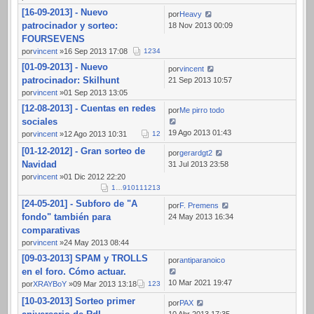
[16-09-2013] - Nuevo
por
Heavy
patrocinador y sorteo:
18 Nov 2013 00:09
FOURSEVENS
por
vincent
»16 Sep 2013 17:08
1
2
3
4
[01-09-2013] - Nuevo
por
vincent
patrocinador: Skilhunt
21 Sep 2013 10:57
por
vincent
»01 Sep 2013 13:05
[12-08-2013] - Cuentas en redes
por
Me pirro todo
sociales
19 Ago 2013 01:43
por
vincent
»12 Ago 2013 10:31
1
2
[01-12-2012] - Gran sorteo de
por
gerardgt2
Navidad
31 Jul 2013 23:58
por
vincent
»01 Dic 2012 22:20
1
…
9
10
11
12
13
[24-05-201] - Subforo de "A
por
F. Premens
fondo" también para
24 May 2013 16:34
comparativas
por
vincent
»24 May 2013 08:44
[09-03-2013] SPAM y TROLLS
por
antiparanoico
en el foro. Cómo actuar.
10 Mar 2021 19:47
por
XRAYBoY
»09 Mar 2013 13:18
1
2
3
[10-03-2013] Sorteo primer
por
PAX
10 Abr 2013 17:35