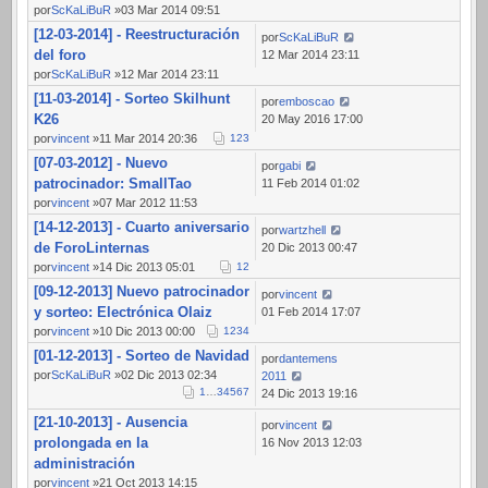
por
ScKaLiBuR
»03 Mar 2014 09:51
[12-03-2014] - Reestructuración
por
ScKaLiBuR
del foro
12 Mar 2014 23:11
por
ScKaLiBuR
»12 Mar 2014 23:11
[11-03-2014] - Sorteo Skilhunt
por
emboscao
K26
20 May 2016 17:00
por
vincent
»11 Mar 2014 20:36
1
2
3
[07-03-2012] - Nuevo
por
gabi
patrocinador: SmallTao
11 Feb 2014 01:02
por
vincent
»07 Mar 2012 11:53
[14-12-2013] - Cuarto aniversario
por
wartzhell
de ForoLinternas
20 Dic 2013 00:47
por
vincent
»14 Dic 2013 05:01
1
2
[09-12-2013] Nuevo patrocinador
por
vincent
y sorteo: Electrónica Olaiz
01 Feb 2014 17:07
por
vincent
»10 Dic 2013 00:00
1
2
3
4
[01-12-2013] - Sorteo de Navidad
por
dantemens
por
ScKaLiBuR
»02 Dic 2013 02:34
2011
1
…
3
4
5
6
7
24 Dic 2013 19:16
[21-10-2013] - Ausencia
por
vincent
prolongada en la
16 Nov 2013 12:03
administración
por
vincent
»21 Oct 2013 14:15