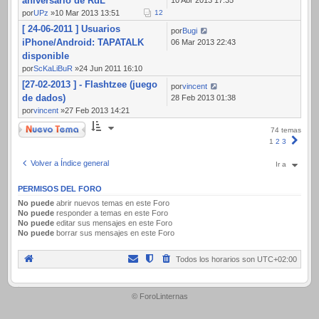
aniversario de RdL
por
UPz
»10 Mar 2013 13:51
1
2
[ 24-06-2011 ] Usuarios
por
Bugi
iPhone/Android: TAPATALK
06 Mar 2013 22:43
disponible
por
ScKaLiBuR
»24 Jun 2011 16:10
[27-02-2013 ] - Flashtzee (juego
por
vincent
de dados)
28 Feb 2013 01:38
por
vincent
»27 Feb 2013 14:21
Nuevo Tema
74 temas
Sigui
1
2
3
Volver a Índice general
Ir a
PERMISOS DEL FORO
No puede
abrir nuevos temas en este Foro
No puede
responder a temas en este Foro
No puede
editar sus mensajes en este Foro
No puede
borrar sus mensajes en este Foro
Todos los horarios son
UTC+02:00
.
© ForoLinternas