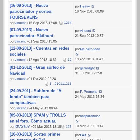
[16-09-2013] - Nuevo
por
Heavy
patrocinador y sorteo:
18 Nov 2013 00:09
FOURSEVENS
por
vincent
»16 Sep 2013 17:08
1
2
3
4
[01-09-2013] - Nuevo
por
vincent
patrocinador: Skilhunt
21 Sep 2013 10:57
por
vincent
»01 Sep 2013 13:05
[12-08-2013] - Cuentas en redes
por
Me pirro todo
sociales
19 Ago 2013 01:43
por
vincent
»12 Ago 2013 10:31
1
2
[01-12-2012] - Gran sorteo de
por
gerardgt2
Navidad
31 Jul 2013 23:58
por
vincent
»01 Dic 2012 22:20
1
…
9
10
11
12
13
[24-05-201] - Subforo de "A
por
F. Premens
fondo" también para
24 May 2013 16:34
comparativas
por
vincent
»24 May 2013 08:44
[09-03-2013] SPAM y TROLLS
por
antiparanoico
en el foro. Cómo actuar.
10 Mar 2021 19:47
por
XRAYBoY
»09 Mar 2013 13:18
1
2
3
[10-03-2013] Sorteo primer
por
PAX
10 Abr 2013 17:35