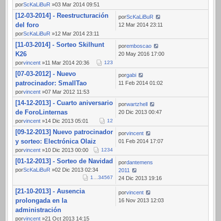
por
ScKaLiBuR
»03 Mar 2014 09:51
[12-03-2014] - Reestructuración
por
ScKaLiBuR
del foro
12 Mar 2014 23:11
por
ScKaLiBuR
»12 Mar 2014 23:11
[11-03-2014] - Sorteo Skilhunt
por
emboscao
K26
20 May 2016 17:00
por
vincent
»11 Mar 2014 20:36
1
2
3
[07-03-2012] - Nuevo
por
gabi
patrocinador: SmallTao
11 Feb 2014 01:02
por
vincent
»07 Mar 2012 11:53
[14-12-2013] - Cuarto aniversario
por
wartzhell
de ForoLinternas
20 Dic 2013 00:47
por
vincent
»14 Dic 2013 05:01
1
2
[09-12-2013] Nuevo patrocinador
por
vincent
y sorteo: Electrónica Olaiz
01 Feb 2014 17:07
por
vincent
»10 Dic 2013 00:00
1
2
3
4
[01-12-2013] - Sorteo de Navidad
por
dantemens
por
ScKaLiBuR
»02 Dic 2013 02:34
2011
1
…
3
4
5
6
7
24 Dic 2013 19:16
[21-10-2013] - Ausencia
por
vincent
prolongada en la
16 Nov 2013 12:03
administración
por
vincent
»21 Oct 2013 14:15