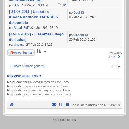
aniversario de RdL
por
UPz
»10 Mar 2013 13:51
1
2
[ 24-06-2011 ] Usuarios
por
Bugi
iPhone/Android: TAPATALK
06 Mar 2013 22:43
disponible
por
ScKaLiBuR
»24 Jun 2011 16:10
[27-02-2013 ] - Flashtzee (juego
por
vincent
de dados)
28 Feb 2013 01:38
por
vincent
»27 Feb 2013 14:21
Nuevo Tema
74 temas
Sigui
1
2
3
Volver a Índice general
Ir a
PERMISOS DEL FORO
No puede
abrir nuevos temas en este Foro
No puede
responder a temas en este Foro
No puede
editar sus mensajes en este Foro
No puede
borrar sus mensajes en este Foro
Todos los horarios son
UTC+02:00
.
© ForoLinternas