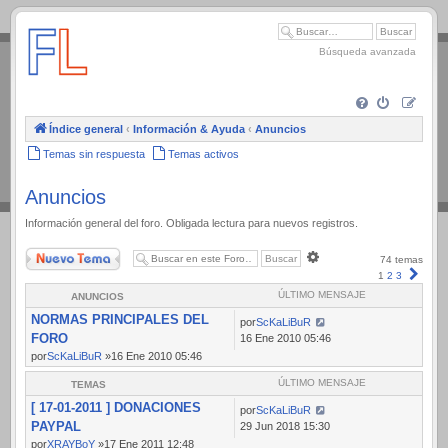
.
Búsqueda avanzada
Índice general
‹
Información & Ayuda
‹
Anuncios
Temas sin respuesta
Temas activos
Anuncios
Información general del foro. Obligada lectura para nuevos registros.
Nuevo Tema
Búsqueda
74 temas
avanzada
Sigui
1
2
3
ÚLTIMO MENSAJE
ANUNCIOS
NORMAS PRINCIPALES DEL
por
ScKaLiBuR
FORO
16 Ene 2010 05:46
por
ScKaLiBuR
»16 Ene 2010 05:46
ÚLTIMO MENSAJE
TEMAS
[ 17-01-2011 ] DONACIONES
por
ScKaLiBuR
PAYPAL
29 Jun 2018 15:30
por
XRAYBoY
»17 Ene 2011 12:48