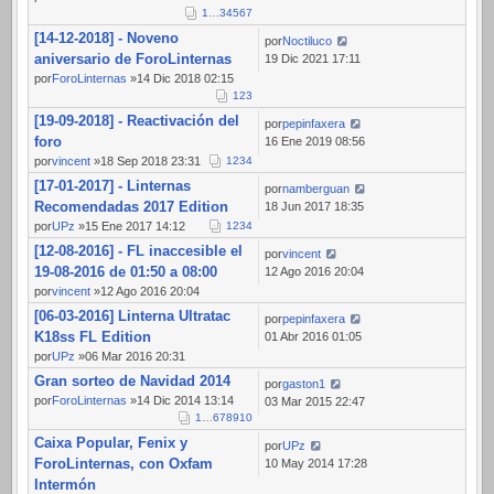
1
…
3
4
5
6
7
[14-12-2018] - Noveno
por
Noctiluco
aniversario de ForoLinternas
19 Dic 2021 17:11
por
ForoLinternas
»14 Dic 2018 02:15
1
2
3
[19-09-2018] - Reactivación del
por
pepinfaxera
foro
16 Ene 2019 08:56
por
vincent
»18 Sep 2018 23:31
1
2
3
4
[17-01-2017] - Linternas
por
namberguan
Recomendadas 2017 Edition
18 Jun 2017 18:35
por
UPz
»15 Ene 2017 14:12
1
2
3
4
[12-08-2016] - FL inaccesible el
por
vincent
19-08-2016 de 01:50 a 08:00
12 Ago 2016 20:04
por
vincent
»12 Ago 2016 20:04
[06-03-2016] Linterna Ultratac
por
pepinfaxera
K18ss FL Edition
01 Abr 2016 01:05
por
UPz
»06 Mar 2016 20:31
Gran sorteo de Navidad 2014
por
gaston1
por
ForoLinternas
»14 Dic 2014 13:14
03 Mar 2015 22:47
1
…
6
7
8
9
10
Caixa Popular, Fenix y
por
UPz
ForoLinternas, con Oxfam
10 May 2014 17:28
Intermón