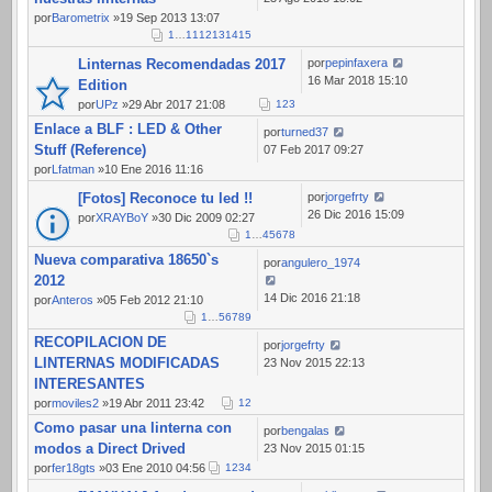
por
Barometrix
»19 Sep 2013 13:07
1
…
11
12
13
14
15
Linternas Recomendadas 2017
por
pepinfaxera
16 Mar 2018 15:10
Edition
por
UPz
»29 Abr 2017 21:08
1
2
3
Enlace a BLF : LED & Other
por
turned37
Stuff (Reference)
07 Feb 2017 09:27
por
Lfatman
»10 Ene 2016 11:16
[Fotos] Reconoce tu led !!
por
jorgefrty
26 Dic 2016 15:09
por
XRAYBoY
»30 Dic 2009 02:27
1
…
4
5
6
7
8
Nueva comparativa 18650`s
por
angulero_1974
2012
14 Dic 2016 21:18
por
Anteros
»05 Feb 2012 21:10
1
…
5
6
7
8
9
RECOPILACION DE
por
jorgefrty
LINTERNAS MODIFICADAS
23 Nov 2015 22:13
INTERESANTES
por
moviles2
»19 Abr 2011 23:42
1
2
Como pasar una linterna con
por
bengalas
modos a Direct Drived
23 Nov 2015 01:15
por
fer18gts
»03 Ene 2010 04:56
1
2
3
4