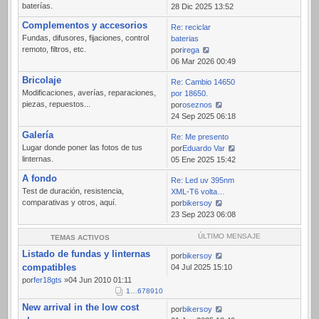
baterías.
Ver
28 Dic 2025 13:52
último
Complementos y accesorios
Re: reciclar
mensaje
Fundas, difusores, fijaciones, control
baterias
remoto, filtros, etc.
por
irega
Ver
06 Mar 2026 00:49
último
Bricolaje
Re: Cambio 14650
mensaje
Modificaciones, averías, reparaciones,
por 18650.
piezas, repuestos...
por
oseznos
Ver
24 Sep 2025 06:18
último
Galería
Re: Me presento
mensaje
Lugar donde poner las fotos de tus
por
Eduardo Var
linternas.
Ver
05 Ene 2025 15:42
último
A fondo
Re: Led uv 395nm
mensaje
Test de duración, resistencia,
XML-T6 volta…
comparativas y otros, aquí.
por
bikersoy
Ver
23 Sep 2023 06:08
último
mensaje
ÚLTIMO MENSAJE
TEMAS ACTIVOS
Listado de fundas y linternas
por
bikersoy
compatibles
04 Jul 2025 15:10
por
fer18gts
»04 Jun 2010 01:11
1
…
6
7
8
9
10
New arrival in the low cost
por
bikersoy