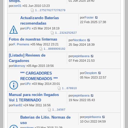
shops.
01 Jun 2025 18:40
por
zer01
»01 Jun 2010 13:23
1
…
275
276
277
278
279
Actualizando Baterías
por
Foster
22 Feb 2025 17:38
recomendadas
por
UPz
»15 Mar 2014 18:19
1
…
23
24
25
26
27
Fotos de nuestras linternas
por
Noctiluco
por
F. Premens
»05 May 2012 23:21
25 Sep 2024 18:39
1
…
88
89
90
91
92
[Listado] Reviews de
por
pepinfaxera
Cargadores
07 Feb 2024 21:53
por
bikersoy
»05 Ago 2015 19:56
*** CARGADORES
por
Desplom
05 Nov 2023 22:57
RECOMENDADOS ***
por
UPz
»03 May 2014 20:01
1
…
6
7
8
9
10
Manual para recién llegados
por
pepinfaxera
Vol 1 TERMINADO
19 Nov 2022 05:43
por
fran82
»24 Mar 2011 16:56
1
…
3
4
5
6
7
Baterias de Litio. Normas de
por
pepinfaxera
10 Oct 2022 04:59
uso
por
stirner
»23 Mar 2015 21:29