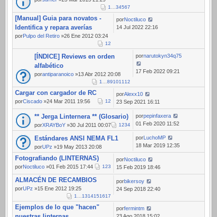
1
…
3
4
5
6
7
[Manual] Guia para novatos -
por
Noctiluco
Identifica y repara averías
14 Jul 2022 22:16
por
Pulpo del Retiro
»26 Ene 2012 03:24
1
2
[ÍNDICE] Reviews en orden
por
narutokyn34q75
alfabético
17 Feb 2022 09:21
por
antiparanoico
»13 Abr 2012 20:08
1
…
8
9
10
11
12
Cargar con cargador de RC
por
Alexx10
por
Ciscado
»24 Mar 2011 19:56
1
2
23 Sep 2021 16:11
** Jerga Linternera ** (Glosario)
por
pepinfaxera
01 Feb 2020 11:52
por
XRAYBoY
»30 Jul 2011 00:07
1
2
3
4
Estándares ANSI NEMA FL1
por
LuchoMP
18 Mar 2019 12:35
por
UPz
»19 May 2013 20:08
Fotografiando (LINTERNAS)
por
Noctiluco
por
Noctiluco
»01 Feb 2015 17:44
1
2
3
15 Feb 2019 18:46
ALMACÉN DE RECAMBIOS
por
bikersoy
por
UPz
»15 Ene 2012 19:25
24 Sep 2018 22:40
1
…
13
14
15
16
17
Ejemplos de lo que "hacen"
por
fermintm
nuestras linternas
23 Ago 2018 15:02