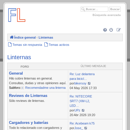
.
Búsqueda avanzada
Índice general
‹
Linternas
Temas sin respuesta
Temas activos
Linternas
ÚLTIMO MENSAJE
FORO
General
Re: Luz delantera
Hilo sobre linternas en general.
para bicicl…
Consultas, dudas y otras opiniones aquí.
por
bikersoy
Subforo:
Recomendadme una linterna
Ver
04 May 2026 17:33
último
Reviews de Linternas
Re: NITECORE
mensaje
Sólo reviews de linternas.
SRT7 (XM-L2,
LED…
por
UPz
Ver
20 Abr 2026 19:20
último
Cargadores y baterías
Re: Acebeam k75
mensaje
Todo lo relacionado con cargadores y
por
Jose_