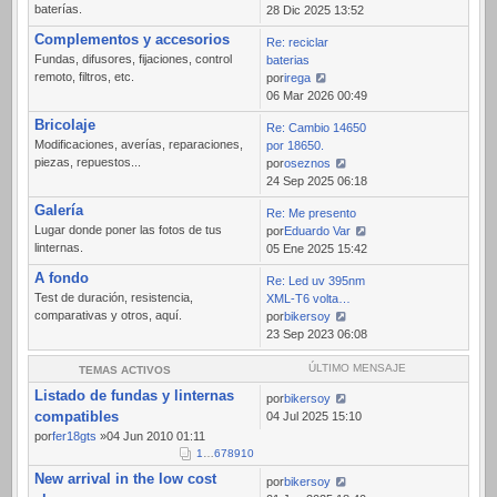
baterías.
Ver
28 Dic 2025 13:52
último
Complementos y accesorios
Re: reciclar
mensaje
Fundas, difusores, fijaciones, control
baterias
remoto, filtros, etc.
por
irega
Ver
06 Mar 2026 00:49
último
Bricolaje
Re: Cambio 14650
mensaje
Modificaciones, averías, reparaciones,
por 18650.
piezas, repuestos...
por
oseznos
Ver
24 Sep 2025 06:18
último
Galería
Re: Me presento
mensaje
Lugar donde poner las fotos de tus
por
Eduardo Var
linternas.
Ver
05 Ene 2025 15:42
último
A fondo
Re: Led uv 395nm
mensaje
Test de duración, resistencia,
XML-T6 volta…
comparativas y otros, aquí.
por
bikersoy
Ver
23 Sep 2023 06:08
último
mensaje
ÚLTIMO MENSAJE
TEMAS ACTIVOS
Listado de fundas y linternas
por
bikersoy
compatibles
04 Jul 2025 15:10
por
fer18gts
»04 Jun 2010 01:11
1
…
6
7
8
9
10
New arrival in the low cost
por
bikersoy