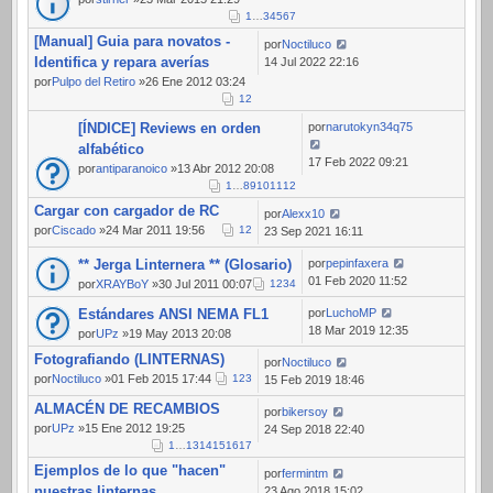
1
…
3
4
5
6
7
[Manual] Guia para novatos -
por
Noctiluco
Identifica y repara averías
14 Jul 2022 22:16
por
Pulpo del Retiro
»26 Ene 2012 03:24
1
2
[ÍNDICE] Reviews en orden
por
narutokyn34q75
alfabético
17 Feb 2022 09:21
por
antiparanoico
»13 Abr 2012 20:08
1
…
8
9
10
11
12
Cargar con cargador de RC
por
Alexx10
por
Ciscado
»24 Mar 2011 19:56
1
2
23 Sep 2021 16:11
** Jerga Linternera ** (Glosario)
por
pepinfaxera
01 Feb 2020 11:52
por
XRAYBoY
»30 Jul 2011 00:07
1
2
3
4
Estándares ANSI NEMA FL1
por
LuchoMP
18 Mar 2019 12:35
por
UPz
»19 May 2013 20:08
Fotografiando (LINTERNAS)
por
Noctiluco
por
Noctiluco
»01 Feb 2015 17:44
1
2
3
15 Feb 2019 18:46
ALMACÉN DE RECAMBIOS
por
bikersoy
por
UPz
»15 Ene 2012 19:25
24 Sep 2018 22:40
1
…
13
14
15
16
17
Ejemplos de lo que "hacen"
por
fermintm
nuestras linternas
23 Ago 2018 15:02