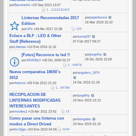
por
Barometrix
»19 Sep 2013 13:07
1
…
11
12
13
14
15
Linternas Recomendadas 2017
por
pepinfaxera
16 Mar 2018 15:10
Edition
por
UPz
»29 Abr 2017 21:08
1
2
3
Enlace a BLF : LED & Other
por
turned37
Stuff (Reference)
07 Feb 2017 09:27
por
Lfatman
»10 Ene 2016 11:16
[Fotos] Reconoce tu led !!
por
jorgefrty
26 Dic 2016 15:09
por
XRAYBoY
»30 Dic 2009 02:27
1
…
4
5
6
7
8
Nueva comparativa 18650`s
por
angulero_1974
2012
14 Dic 2016 21:18
por
Anteros
»05 Feb 2012 21:10
1
…
5
6
7
8
9
RECOPILACION DE
por
jorgefrty
LINTERNAS MODIFICADAS
23 Nov 2015 22:13
INTERESANTES
por
moviles2
»19 Abr 2011 23:42
1
2
Como pasar una linterna con
por
bengalas
modos a Direct Drived
23 Nov 2015 01:15
por
fer18gts
»03 Ene 2010 04:56
1
2
3
4