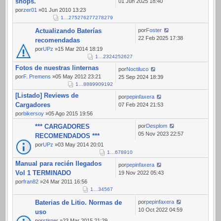
shops.
01 Jun 2025 18:40
por
zer01
»01 Jun 2010 13:23
1
…
275
276
277
278
279
Actualizando Baterías
por
Foster
22 Feb 2025 17:38
recomendadas
por
UPz
»15 Mar 2014 18:19
1
…
23
24
25
26
27
Fotos de nuestras linternas
por
Noctiluco
por
F. Premens
»05 May 2012 23:21
25 Sep 2024 18:39
1
…
88
89
90
91
92
[Listado] Reviews de
por
pepinfaxera
Cargadores
07 Feb 2024 21:53
por
bikersoy
»05 Ago 2015 19:56
*** CARGADORES
por
Desplom
05 Nov 2023 22:57
RECOMENDADOS ***
por
UPz
»03 May 2014 20:01
1
…
6
7
8
9
10
Manual para recién llegados
por
pepinfaxera
Vol 1 TERMINADO
19 Nov 2022 05:43
por
fran82
»24 Mar 2011 16:56
1
…
3
4
5
6
7
Baterias de Litio. Normas de
por
pepinfaxera
10 Oct 2022 04:59
uso
por
stirner
»23 Mar 2015 21:29