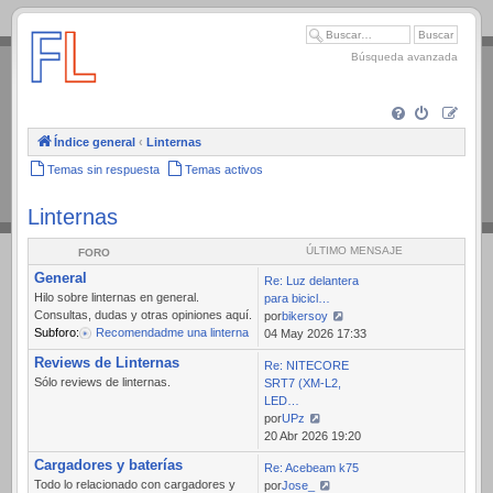
.
Búsqueda avanzada
Índice general
‹
Linternas
Temas sin respuesta
Temas activos
Linternas
ÚLTIMO MENSAJE
FORO
General
Re: Luz delantera
Hilo sobre linternas en general.
para bicicl…
Consultas, dudas y otras opiniones aquí.
por
bikersoy
Subforo:
Recomendadme una linterna
Ver
04 May 2026 17:33
último
Reviews de Linternas
Re: NITECORE
mensaje
Sólo reviews de linternas.
SRT7 (XM-L2,
LED…
por
UPz
Ver
20 Abr 2026 19:20
último
Cargadores y baterías
Re: Acebeam k75
mensaje
Todo lo relacionado con cargadores y
por
Jose_