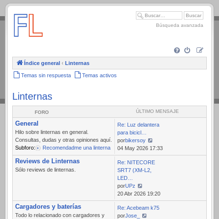
.
Búsqueda avanzada
Índice general
‹
Linternas
Temas sin respuesta
Temas activos
Linternas
ÚLTIMO MENSAJE
FORO
General
Re: Luz delantera
Hilo sobre linternas en general.
para bicicl…
Consultas, dudas y otras opiniones aquí.
por
bikersoy
Subforo:
Recomendadme una linterna
Ver
04 May 2026 17:33
último
Reviews de Linternas
Re: NITECORE
mensaje
Sólo reviews de linternas.
SRT7 (XM-L2,
LED…
por
UPz
Ver
20 Abr 2026 19:20
último
Cargadores y baterías
Re: Acebeam k75
mensaje
Todo lo relacionado con cargadores y
por
Jose_