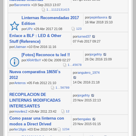
por
Barometrix
»19 Sep 2013 13:07
1
…
11
12
13
14
15
Linternas Recomendadas 2017
por
pepinfaxera
16 Mar 2018 15:10
Edition
por
UPz
»29 Abr 2017 21:08
1
2
3
Enlace a BLF : LED & Other
por
turned37
Stuff (Reference)
07 Feb 2017 09:27
por
Lfatman
»10 Ene 2016 11:16
[Fotos] Reconoce tu led !!
por
jorgefrty
26 Dic 2016 15:09
por
XRAYBoY
»30 Dic 2009 02:27
1
…
4
5
6
7
8
Nueva comparativa 18650`s
por
angulero_1974
2012
14 Dic 2016 21:18
por
Anteros
»05 Feb 2012 21:10
1
…
5
6
7
8
9
RECOPILACION DE
por
jorgefrty
LINTERNAS MODIFICADAS
23 Nov 2015 22:13
INTERESANTES
por
moviles2
»19 Abr 2011 23:42
1
2
Como pasar una linterna con
por
bengalas
modos a Direct Drived
23 Nov 2015 01:15
por
fer18gts
»03 Ene 2010 04:56
1
2
3
4