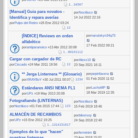
1
…
3
4
5
6
7
[Manual] Guia para novatos -
por
Noctiluco
Identifica y repara averías
14 Jul 2022 22:16
por
Pulpo del Retiro
»26 Ene 2012 03:24
1
2
[ÍNDICE] Reviews en orden
por
narutokyn34q75
alfabético
17 Feb 2022 09:21
por
antiparanoico
»13 Abr 2012 20:08
1
…
8
9
10
11
12
Cargar con cargador de RC
por
Alexx10
por
Ciscado
»24 Mar 2011 19:56
1
2
23 Sep 2021 16:11
** Jerga Linternera ** (Glosario)
por
pepinfaxera
01 Feb 2020 11:52
por
XRAYBoY
»30 Jul 2011 00:07
1
2
3
4
Estándares ANSI NEMA FL1
por
LuchoMP
18 Mar 2019 12:35
por
UPz
»19 May 2013 20:08
Fotografiando (LINTERNAS)
por
Noctiluco
por
Noctiluco
»01 Feb 2015 17:44
1
2
3
15 Feb 2019 18:46
ALMACÉN DE RECAMBIOS
por
bikersoy
por
UPz
»15 Ene 2012 19:25
24 Sep 2018 22:40
1
…
13
14
15
16
17
Ejemplos de lo que "hacen"
por
fermintm
nuestras linternas
23 Ago 2018 15:02