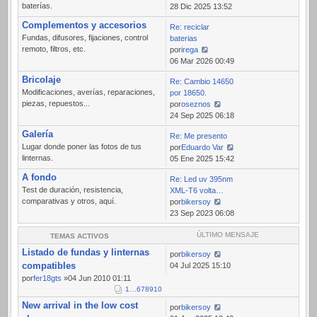
baterías.
Ver
28 Dic 2025 13:52
último
Complementos y accesorios
Re: reciclar
mensaje
Fundas, difusores, fijaciones, control
baterias
remoto, filtros, etc.
por
irega
Ver
06 Mar 2026 00:49
último
Bricolaje
Re: Cambio 14650
mensaje
Modificaciones, averías, reparaciones,
por 18650.
piezas, repuestos...
por
oseznos
Ver
24 Sep 2025 06:18
último
Galería
Re: Me presento
mensaje
Lugar donde poner las fotos de tus
por
Eduardo Var
linternas.
Ver
05 Ene 2025 15:42
último
A fondo
Re: Led uv 395nm
mensaje
Test de duración, resistencia,
XML-T6 volta…
comparativas y otros, aquí.
por
bikersoy
Ver
23 Sep 2023 06:08
último
mensaje
ÚLTIMO MENSAJE
TEMAS ACTIVOS
Listado de fundas y linternas
por
bikersoy
compatibles
04 Jul 2025 15:10
por
fer18gts
»04 Jun 2010 01:11
1
…
6
7
8
9
10
New arrival in the low cost
por
bikersoy