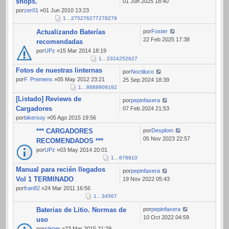
shops.
01 Jun 2025 18:40
por
zer01
»01 Jun 2010 13:23
1
…
275
276
277
278
279
Actualizando Baterías
por
Foster
22 Feb 2025 17:38
recomendadas
por
UPz
»15 Mar 2014 18:19
1
…
23
24
25
26
27
Fotos de nuestras linternas
por
Noctiluco
por
F. Premens
»05 May 2012 23:21
25 Sep 2024 18:39
1
…
88
89
90
91
92
[Listado] Reviews de
por
pepinfaxera
Cargadores
07 Feb 2024 21:53
por
bikersoy
»05 Ago 2015 19:56
*** CARGADORES
por
Desplom
05 Nov 2023 22:57
RECOMENDADOS ***
por
UPz
»03 May 2014 20:01
1
…
6
7
8
9
10
Manual para recién llegados
por
pepinfaxera
Vol 1 TERMINADO
19 Nov 2022 05:43
por
fran82
»24 Mar 2011 16:56
1
…
3
4
5
6
7
Baterias de Litio. Normas de
por
pepinfaxera
10 Oct 2022 04:59
uso
por
stirner
»23 Mar 2015 21:29