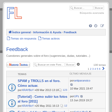
.
Búsqueda avanzada
Índice general
‹
Información & Ayuda
‹
Feedback
Temas sin respuesta
Temas activos
Feedback
Cuestiones generales sobre el foro (sugerencias, dudas, tutoriales...)
Nuevo Tema
Búsqueda
130 temas
avanzada
Sigui
1
2
3
4
5
6
ÚLTIMO MENSAJE
TEMAS
SPAM y TROLLS en el foro.
por
antiparanoico
Cómo actuar.
10 Mar 2021 19:47
por
XRAYBoY
»09 Mar 2013 13:18
1
2
3
[Tutorial] - Como subir tus fotos
por
UPz
13 Jun 2019 19:27
al foro [2011]
por
XRAYBoY
»26 May 2011 16:13
1
2
por
ScKaLiBuR