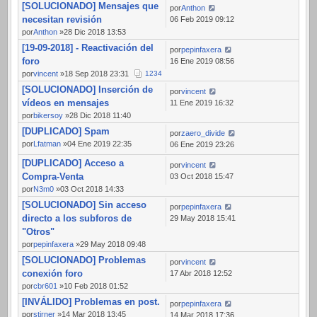
[SOLUCIONADO] Mensajes que
por
Anthon
necesitan revisión
06 Feb 2019 09:12
por
Anthon
»28 Dic 2018 13:53
[19-09-2018] - Reactivación del
por
pepinfaxera
foro
16 Ene 2019 08:56
por
vincent
»18 Sep 2018 23:31
1
2
3
4
[SOLUCIONADO] Inserción de
por
vincent
vídeos en mensajes
11 Ene 2019 16:32
por
bikersoy
»28 Dic 2018 11:40
[DUPLICADO] Spam
por
zaero_divide
por
Lfatman
»04 Ene 2019 22:35
06 Ene 2019 23:26
[DUPLICADO] Acceso a
por
vincent
Compra-Venta
03 Oct 2018 15:47
por
N3m0
»03 Oct 2018 14:33
[SOLUCIONADO] Sin acceso
por
pepinfaxera
directo a los subforos de
29 May 2018 15:41
"Otros"
por
pepinfaxera
»29 May 2018 09:48
[SOLUCIONADO] Problemas
por
vincent
conexión foro
17 Abr 2018 12:52
por
cbr601
»10 Feb 2018 01:52
[INVÁLIDO] Problemas en post.
por
pepinfaxera
por
stirner
»14 Mar 2018 13:45
14 Mar 2018 17:36