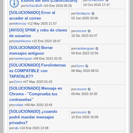
Estilos del foro (Claro/Oscuro)
10 Oct 2016 17:47
por
ScKaLiBuR
»10 Ene 2010 05:25
[SOLUCIONADO] Error al
por
Verdiayos
acceder al correo
03 Jun 2025 20:06
por
bikersoy
»12 May 2025 21:57
[AVISO] SPAM y robo de claves
por
vincent
de usuarios
16 Dic 2023 02:47
por
pepinfaxera
»15 Ene 2023 18:47
[SOLUCIONADO] Borrar
por
namberguan
mensajes antiguos
09 Ene 2023 22:50
por
namberguan
»09 Ene 2023 20:25
[SOLUCIONADO] Forolinternas
por
Zorro
es COMPATIBLE con
08 May 2020 08:51
TAPATALK??
por
Zorro
»07 May 2020 01:43
[SOLUCIONADO] Mensaje en
por
vincent
Chrome - "Comprueba tus
09 Abr 2020 10:35
contraseñas"
por
zodiak
»08 Abr 2020 10:44
[SOLUCIONADO] ¿cuando
por
vincent
podré mandar mensajes
10 Ene 2020 15:09
privados?
por
ullu
»10 Ene 2020 13:38