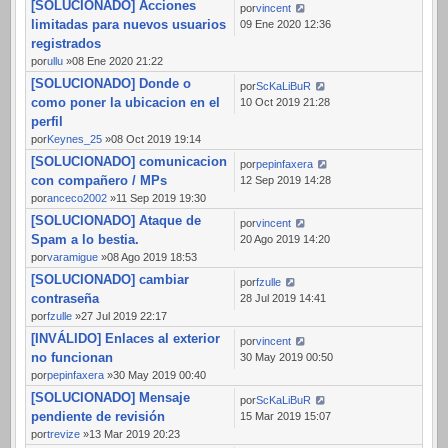
[SOLUCIONADO] Acciones
por
vincent
limitadas para nuevos usuarios
09 Ene 2020 12:36
registrados
por
ullu
»08 Ene 2020 21:22
[SOLUCIONADO] Donde o
por
ScKaLiBuR
como poner la ubicacion en el
10 Oct 2019 21:28
perfil
por
Keynes_25
»08 Oct 2019 19:14
[SOLUCIONADO] comunicacion
por
pepinfaxera
con compañero / MPs
12 Sep 2019 14:28
por
anceco2002
»11 Sep 2019 19:30
[SOLUCIONADO] Ataque de
por
vincent
Spam a lo bestia.
20 Ago 2019 14:20
por
varamigue
»08 Ago 2019 18:53
[SOLUCIONADO] cambiar
por
fzulle
contraseña
28 Jul 2019 14:41
por
fzulle
»27 Jul 2019 22:17
[INVÁLIDO] Enlaces al exterior
por
vincent
no funcionan
30 May 2019 00:50
por
pepinfaxera
»30 May 2019 00:40
[SOLUCIONADO] Mensaje
por
ScKaLiBuR
pendiente de revisión
15 Mar 2019 15:07
por
trevize
»13 Mar 2019 20:23