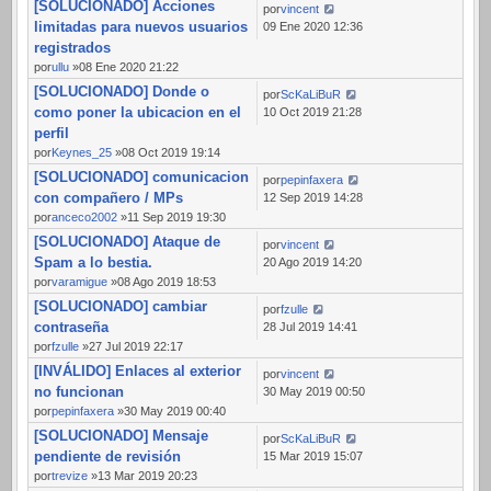
[SOLUCIONADO] Acciones
por
vincent
limitadas para nuevos usuarios
09 Ene 2020 12:36
registrados
por
ullu
»08 Ene 2020 21:22
[SOLUCIONADO] Donde o
por
ScKaLiBuR
como poner la ubicacion en el
10 Oct 2019 21:28
perfil
por
Keynes_25
»08 Oct 2019 19:14
[SOLUCIONADO] comunicacion
por
pepinfaxera
con compañero / MPs
12 Sep 2019 14:28
por
anceco2002
»11 Sep 2019 19:30
[SOLUCIONADO] Ataque de
por
vincent
Spam a lo bestia.
20 Ago 2019 14:20
por
varamigue
»08 Ago 2019 18:53
[SOLUCIONADO] cambiar
por
fzulle
contraseña
28 Jul 2019 14:41
por
fzulle
»27 Jul 2019 22:17
[INVÁLIDO] Enlaces al exterior
por
vincent
no funcionan
30 May 2019 00:50
por
pepinfaxera
»30 May 2019 00:40
[SOLUCIONADO] Mensaje
por
ScKaLiBuR
pendiente de revisión
15 Mar 2019 15:07
por
trevize
»13 Mar 2019 20:23