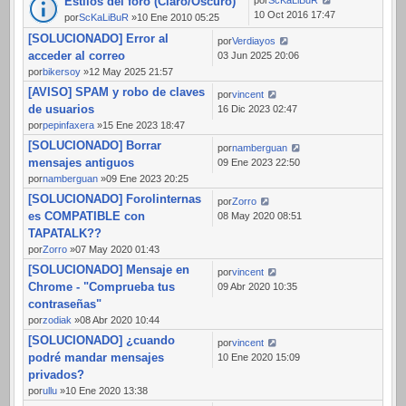
Estilos del foro (Claro/Oscuro)
10 Oct 2016 17:47
por
ScKaLiBuR
»10 Ene 2010 05:25
[SOLUCIONADO] Error al
por
Verdiayos
acceder al correo
03 Jun 2025 20:06
por
bikersoy
»12 May 2025 21:57
[AVISO] SPAM y robo de claves
por
vincent
de usuarios
16 Dic 2023 02:47
por
pepinfaxera
»15 Ene 2023 18:47
[SOLUCIONADO] Borrar
por
namberguan
mensajes antiguos
09 Ene 2023 22:50
por
namberguan
»09 Ene 2023 20:25
[SOLUCIONADO] Forolinternas
por
Zorro
es COMPATIBLE con
08 May 2020 08:51
TAPATALK??
por
Zorro
»07 May 2020 01:43
[SOLUCIONADO] Mensaje en
por
vincent
Chrome - "Comprueba tus
09 Abr 2020 10:35
contraseñas"
por
zodiak
»08 Abr 2020 10:44
[SOLUCIONADO] ¿cuando
por
vincent
podré mandar mensajes
10 Ene 2020 15:09
privados?
por
ullu
»10 Ene 2020 13:38