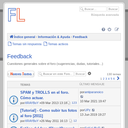
.
Búsqueda avanzada
Índice general
‹
Información & Ayuda
‹
Feedback
Temas sin respuesta
Temas activos
Feedback
Cuestiones generales sobre el foro (sugerencias, dudas, tutoriales...)
Nuevo Tema
Búsqueda
130 temas
avanzada
Sigui
1
2
3
4
5
6
ÚLTIMO MENSAJE
TEMAS
SPAM y TROLLS en el foro.
por
antiparanoico
Cómo actuar.
10 Mar 2021 19:47
por
XRAYBoY
»09 Mar 2013 13:18
1
2
3
[Tutorial] - Como subir tus fotos
por
UPz
13 Jun 2019 19:27
al foro [2011]
por
XRAYBoY
»26 May 2011 16:13
1
2
por
ScKaLiBuR