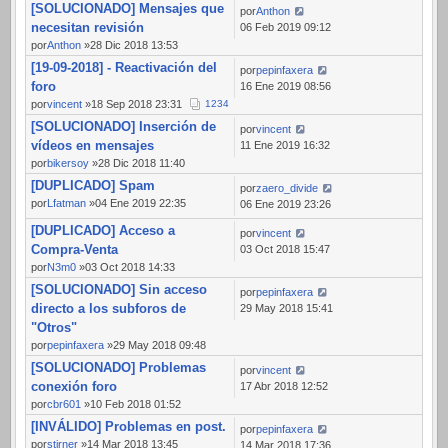
[SOLUCIONADO] Mensajes que
por
Anthon
necesitan revisión
06 Feb 2019 09:12
por
Anthon
»28 Dic 2018 13:53
[19-09-2018] - Reactivación del
por
pepinfaxera
foro
16 Ene 2019 08:56
por
vincent
»18 Sep 2018 23:31
1
2
3
4
[SOLUCIONADO] Inserción de
por
vincent
vídeos en mensajes
11 Ene 2019 16:32
por
bikersoy
»28 Dic 2018 11:40
[DUPLICADO] Spam
por
zaero_divide
por
Lfatman
»04 Ene 2019 22:35
06 Ene 2019 23:26
[DUPLICADO] Acceso a
por
vincent
Compra-Venta
03 Oct 2018 15:47
por
N3m0
»03 Oct 2018 14:33
[SOLUCIONADO] Sin acceso
por
pepinfaxera
directo a los subforos de
29 May 2018 15:41
"Otros"
por
pepinfaxera
»29 May 2018 09:48
[SOLUCIONADO] Problemas
por
vincent
conexión foro
17 Abr 2018 12:52
por
cbr601
»10 Feb 2018 01:52
[INVÁLIDO] Problemas en post.
por
pepinfaxera
por
stirner
»14 Mar 2018 13:45
14 Mar 2018 17:36