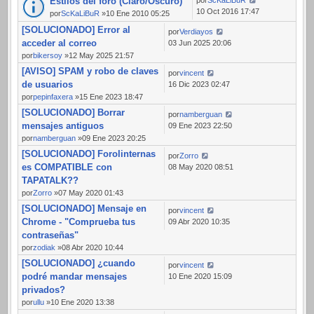
Estilos del foro (Claro/Oscuro)
10 Oct 2016 17:47
por
ScKaLiBuR
»10 Ene 2010 05:25
[SOLUCIONADO] Error al
por
Verdiayos
acceder al correo
03 Jun 2025 20:06
por
bikersoy
»12 May 2025 21:57
[AVISO] SPAM y robo de claves
por
vincent
de usuarios
16 Dic 2023 02:47
por
pepinfaxera
»15 Ene 2023 18:47
[SOLUCIONADO] Borrar
por
namberguan
mensajes antiguos
09 Ene 2023 22:50
por
namberguan
»09 Ene 2023 20:25
[SOLUCIONADO] Forolinternas
por
Zorro
es COMPATIBLE con
08 May 2020 08:51
TAPATALK??
por
Zorro
»07 May 2020 01:43
[SOLUCIONADO] Mensaje en
por
vincent
Chrome - "Comprueba tus
09 Abr 2020 10:35
contraseñas"
por
zodiak
»08 Abr 2020 10:44
[SOLUCIONADO] ¿cuando
por
vincent
podré mandar mensajes
10 Ene 2020 15:09
privados?
por
ullu
»10 Ene 2020 13:38