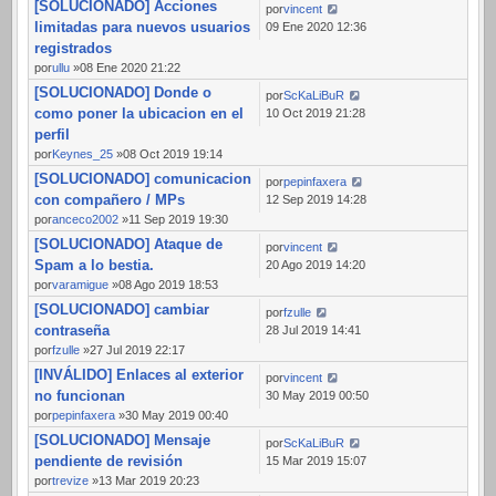
[SOLUCIONADO] Acciones
por
vincent
limitadas para nuevos usuarios
09 Ene 2020 12:36
registrados
por
ullu
»08 Ene 2020 21:22
[SOLUCIONADO] Donde o
por
ScKaLiBuR
como poner la ubicacion en el
10 Oct 2019 21:28
perfil
por
Keynes_25
»08 Oct 2019 19:14
[SOLUCIONADO] comunicacion
por
pepinfaxera
con compañero / MPs
12 Sep 2019 14:28
por
anceco2002
»11 Sep 2019 19:30
[SOLUCIONADO] Ataque de
por
vincent
Spam a lo bestia.
20 Ago 2019 14:20
por
varamigue
»08 Ago 2019 18:53
[SOLUCIONADO] cambiar
por
fzulle
contraseña
28 Jul 2019 14:41
por
fzulle
»27 Jul 2019 22:17
[INVÁLIDO] Enlaces al exterior
por
vincent
no funcionan
30 May 2019 00:50
por
pepinfaxera
»30 May 2019 00:40
[SOLUCIONADO] Mensaje
por
ScKaLiBuR
pendiente de revisión
15 Mar 2019 15:07
por
trevize
»13 Mar 2019 20:23