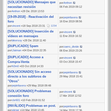
[SOLUCIONADO] Mensajes que
por
Anthon
necesitan revisión
06 Feb 2019 09:12
por
Anthon
»28 Dic 2018 13:53
[19-09-2018] - Reactivación del
por
pepinfaxera
foro
16 Ene 2019 08:56
por
vincent
»18 Sep 2018 23:31
1
2
3
4
[SOLUCIONADO] Inserción de
por
vincent
vídeos en mensajes
11 Ene 2019 16:32
por
bikersoy
»28 Dic 2018 11:40
[DUPLICADO] Spam
por
zaero_divide
por
Lfatman
»04 Ene 2019 22:35
06 Ene 2019 23:26
[DUPLICADO] Acceso a
por
vincent
Compra-Venta
03 Oct 2018 15:47
por
N3m0
»03 Oct 2018 14:33
[SOLUCIONADO] Sin acceso
por
pepinfaxera
directo a los subforos de
29 May 2018 15:41
"Otros"
por
pepinfaxera
»29 May 2018 09:48
[SOLUCIONADO] Problemas
por
vincent
conexión foro
17 Abr 2018 12:52
por
cbr601
»10 Feb 2018 01:52
[INVÁLIDO] Problemas en post.
por
pepinfaxera
por
stirner
»14 Mar 2018 13:45
14 Mar 2018 17:36