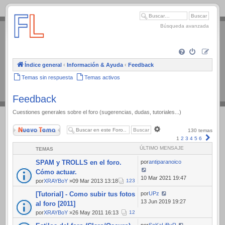
.
Búsqueda avanzada
Índice general
‹
Información & Ayuda
‹
Feedback
Temas sin respuesta
Temas activos
Feedback
Cuestiones generales sobre el foro (sugerencias, dudas, tutoriales...)
Nuevo Tema
Búsqueda
130 temas
avanzada
Sigui
1
2
3
4
5
6
ÚLTIMO MENSAJE
TEMAS
SPAM y TROLLS en el foro.
por
antiparanoico
Cómo actuar.
10 Mar 2021 19:47
por
XRAYBoY
»09 Mar 2013 13:18
1
2
3
[Tutorial] - Como subir tus fotos
por
UPz
13 Jun 2019 19:27
al foro [2011]
por
XRAYBoY
»26 May 2011 16:13
1
2
por
ScKaLiBuR