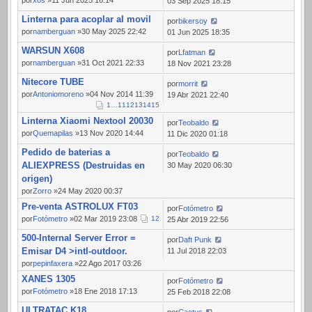
por
xos
»11 Jun 2025 16:14
03 Sep 2025 18:15
Linterna para acoplar al movil
por
bikersoy
por
namberguan
»30 May 2025 22:42
01 Jun 2025 18:35
WARSUN X608
por
Lfatman
por
namberguan
»31 Oct 2021 22:33
18 Nov 2021 23:28
Nitecore TUBE
por
morrit
por
Antoniomoreno
»04 Nov 2014 11:39
19 Abr 2021 22:40
1
…
11
12
13
14
15
Linterna Xiaomi Nextool 20030
por
Teobaldo
por
Quemapilas
»13 Nov 2020 14:44
11 Dic 2020 01:18
Pedido de baterias a
por
Teobaldo
ALIEXPRESS (Destruidas en
30 May 2020 06:30
origen)
por
Zorro
»24 May 2020 00:37
Pre-venta ASTROLUX FT03
por
Fotómetro
por
Fotómetro
»02 Mar 2019 23:08
1
2
25 Abr 2019 22:56
500-Internal Server Error =
por
Daft Punk
Emisar D4 >intl-outdoor.
11 Jul 2018 22:03
por
pepinfaxera
»22 Ago 2017 03:26
XANES 1305
por
Fotómetro
por
Fotómetro
»18 Ene 2018 17:13
25 Feb 2018 22:08
ULTRATAC K18