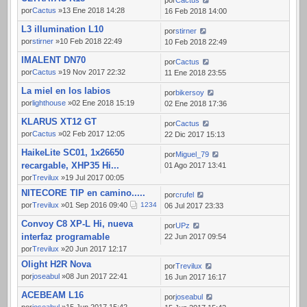
por
Cactus
por
Cactus
»13 Ene 2018 14:28
16 Feb 2018 14:00
L3 illumination L10
por
stirner
por
stirner
»10 Feb 2018 22:49
10 Feb 2018 22:49
IMALENT DN70
por
Cactus
por
Cactus
»19 Nov 2017 22:32
11 Ene 2018 23:55
La miel en los labios
por
bikersoy
por
lighthouse
»02 Ene 2018 15:19
02 Ene 2018 17:36
KLARUS XT12 GT
por
Cactus
por
Cactus
»02 Feb 2017 12:05
22 Dic 2017 15:13
HaikeLite SC01, 1x26650
por
Miguel_79
recargable, XHP35 Hi...
01 Ago 2017 13:41
por
Trevilux
»19 Jul 2017 00:05
NITECORE TIP en camino.....
por
crufel
por
Trevilux
»01 Sep 2016 09:40
1
2
3
4
06 Jul 2017 23:33
Convoy C8 XP-L Hi, nueva
por
UPz
interfaz programable
22 Jun 2017 09:54
por
Trevilux
»20 Jun 2017 12:17
Olight H2R Nova
por
Trevilux
por
joseabul
»08 Jun 2017 22:41
16 Jun 2017 16:17
ACEBEAM L16
por
joseabul