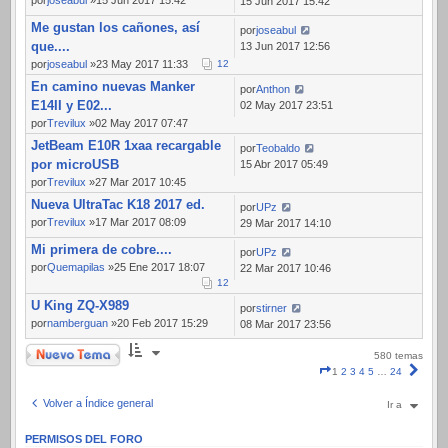
por
joseabul
»15 Jun 2017 15:42
15 Jun 2017 15:42
Me gustan los cañones, así
por
joseabul
que....
13 Jun 2017 12:56
por
joseabul
»23 May 2017 11:33
1
2
En camino nuevas Manker
por
Anthon
E14II y E02...
02 May 2017 23:51
por
Trevilux
»02 May 2017 07:47
JetBeam E10R 1xaa recargable
por
Teobaldo
por microUSB
15 Abr 2017 05:49
por
Trevilux
»27 Mar 2017 10:45
Nueva UltraTac K18 2017 ed.
por
UPz
por
Trevilux
»17 Mar 2017 08:09
29 Mar 2017 14:10
Mi primera de cobre....
por
UPz
por
Quemapilas
»25 Ene 2017 18:07
22 Mar 2017 10:46
1
2
U King ZQ-X989
por
stirner
por
namberguan
»20 Feb 2017 15:29
08 Mar 2017 23:56
Nuevo Tema
580 temas
Página
Sigui
1
2
3
4
5
…
24
1
de
Volver a Índice general
Ir a
24
PERMISOS DEL FORO