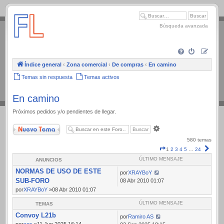
.
Búsqueda avanzada
Índice general
‹
Zona comercial
‹
De compras
‹
En camino
Temas sin respuesta
Temas activos
En camino
Próximos pedidos y/o pendientes de llegar.
Nuevo Tema
Búsqueda
avanzada
580 temas
Página
Sigui
1
2
3
4
5
…
24
1
ÚLTIMO MENSAJE
ANUNCIOS
de
NORMAS DE USO DE ESTE
24
por
XRAYBoY
SUB-FORO
08 Abr 2010 01:07
por
XRAYBoY
»08 Abr 2010 01:07
ÚLTIMO MENSAJE
TEMAS
Convoy L21b
por
Ramiro AS