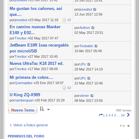
por
joseabul
»15 Jun 2017 15:42
15 Jun 2017 15:42
Me gustan los cañones, así
por
joseabul
que....
13 Jun 2017 12:56
por
joseabul
»23 May 2017 11:33
1
2
En camino nuevas Manker
por
Anthon
E14II y E02...
02 May 2017 23:51
por
Trevilux
»02 May 2017 07:47
JetBeam E10R 1xaa recargable
por
Teobaldo
por microUSB
15 Abr 2017 05:49
por
Trevilux
»27 Mar 2017 10:45
Nueva UltraTac K18 2017 ed.
por
UPz
por
Trevilux
»17 Mar 2017 08:09
29 Mar 2017 14:10
Mi primera de cobre....
por
UPz
por
Quemapilas
»25 Ene 2017 18:07
22 Mar 2017 10:46
1
2
U King ZQ-X989
por
stirner
por
namberguan
»20 Feb 2017 15:29
08 Mar 2017 23:56
Nuevo Tema
580 temas
Página
Sigui
1
2
3
4
5
…
24
1
de
Volver a Índice general
Ir a
24
PERMISOS DEL FORO