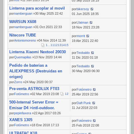
por
xos
»11 Jun 2025 16:14
03 Sep 2025 18:15
Linterna para acoplar al movil
por
bikersoy
por
namberguan
»30 May 2025 22:42
01 Jun 2025 18:35
WARSUN X608
por
Lfatman
por
namberguan
»31 Oct 2021 22:33
18 Nov 2021 23:28
Nitecore TUBE
por
morrit
por
Antoniomoreno
»04 Nov 2014 11:39
19 Abr 2021 22:40
1
…
11
12
13
14
15
Linterna Xiaomi Nextool 20030
por
Teobaldo
por
Quemapilas
»13 Nov 2020 14:44
11 Dic 2020 01:18
Pedido de baterias a
por
Teobaldo
ALIEXPRESS (Destruidas en
30 May 2020 06:30
origen)
por
Zorro
»24 May 2020 00:37
Pre-venta ASTROLUX FT03
por
Fotómetro
por
Fotómetro
»02 Mar 2019 23:08
1
2
25 Abr 2019 22:56
500-Internal Server Error =
por
Daft Punk
Emisar D4 >intl-outdoor.
11 Jul 2018 22:03
por
pepinfaxera
»22 Ago 2017 03:26
XANES 1305
por
Fotómetro
por
Fotómetro
»18 Ene 2018 17:13
25 Feb 2018 22:08
ULTRATAC K18