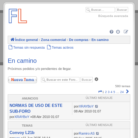
.
Búsqueda avanzada
Índice general
‹
Zona comercial
‹
De compras
‹
En camino
Temas sin respuesta
Temas activos
En camino
Próximos pedidos y/o pendientes de llegar.
Nuevo Tema
Búsqueda
avanzada
580 temas
Página
Sigui
1
2
3
4
5
…
24
1
ÚLTIMO MENSAJE
ANUNCIOS
de
NORMAS DE USO DE ESTE
24
por
XRAYBoY
SUB-FORO
08 Abr 2010 01:07
por
XRAYBoY
»08 Abr 2010 01:07
ÚLTIMO MENSAJE
TEMAS
Convoy L21b
por
Ramiro AS