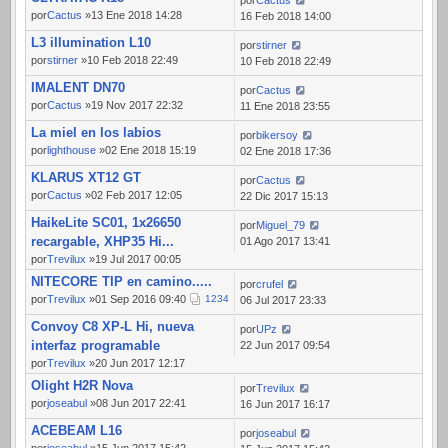
por
Cactus
por
Cactus
»13 Ene 2018 14:28
16 Feb 2018 14:00
L3 illumination L10
por
stirner
por
stirner
»10 Feb 2018 22:49
10 Feb 2018 22:49
IMALENT DN70
por
Cactus
por
Cactus
»19 Nov 2017 22:32
11 Ene 2018 23:55
La miel en los labios
por
bikersoy
por
lighthouse
»02 Ene 2018 15:19
02 Ene 2018 17:36
KLARUS XT12 GT
por
Cactus
por
Cactus
»02 Feb 2017 12:05
22 Dic 2017 15:13
HaikeLite SC01, 1x26650
por
Miguel_79
recargable, XHP35 Hi...
01 Ago 2017 13:41
por
Trevilux
»19 Jul 2017 00:05
NITECORE TIP en camino.....
por
crufel
por
Trevilux
»01 Sep 2016 09:40
1
2
3
4
06 Jul 2017 23:33
Convoy C8 XP-L Hi, nueva
por
UPz
interfaz programable
22 Jun 2017 09:54
por
Trevilux
»20 Jun 2017 12:17
Olight H2R Nova
por
Trevilux
por
joseabul
»08 Jun 2017 22:41
16 Jun 2017 16:17
ACEBEAM L16
por
joseabul