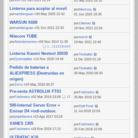
por
xos
»11 Jun 2025 16:14
03 Sep 2025 18:15
Linterna para acoplar al movil
por
bikersoy
por
namberguan
»30 May 2025 22:42
01 Jun 2025 18:35
WARSUN X608
por
Lfatman
por
namberguan
»31 Oct 2021 22:33
18 Nov 2021 23:28
Nitecore TUBE
por
morrit
por
Antoniomoreno
»04 Nov 2014 11:39
19 Abr 2021 22:40
1
…
11
12
13
14
15
Linterna Xiaomi Nextool 20030
por
Teobaldo
por
Quemapilas
»13 Nov 2020 14:44
11 Dic 2020 01:18
Pedido de baterias a
por
Teobaldo
ALIEXPRESS (Destruidas en
30 May 2020 06:30
origen)
por
Zorro
»24 May 2020 00:37
Pre-venta ASTROLUX FT03
por
Fotómetro
por
Fotómetro
»02 Mar 2019 23:08
1
2
25 Abr 2019 22:56
500-Internal Server Error =
por
Daft Punk
Emisar D4 >intl-outdoor.
11 Jul 2018 22:03
por
pepinfaxera
»22 Ago 2017 03:26
XANES 1305
por
Fotómetro
por
Fotómetro
»18 Ene 2018 17:13
25 Feb 2018 22:08
ULTRATAC K18