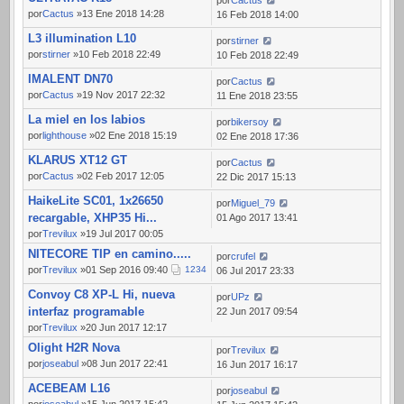
por
Cactus
por
Cactus
»13 Ene 2018 14:28
16 Feb 2018 14:00
L3 illumination L10
por
stirner
por
stirner
»10 Feb 2018 22:49
10 Feb 2018 22:49
IMALENT DN70
por
Cactus
por
Cactus
»19 Nov 2017 22:32
11 Ene 2018 23:55
La miel en los labios
por
bikersoy
por
lighthouse
»02 Ene 2018 15:19
02 Ene 2018 17:36
KLARUS XT12 GT
por
Cactus
por
Cactus
»02 Feb 2017 12:05
22 Dic 2017 15:13
HaikeLite SC01, 1x26650
por
Miguel_79
recargable, XHP35 Hi...
01 Ago 2017 13:41
por
Trevilux
»19 Jul 2017 00:05
NITECORE TIP en camino.....
por
crufel
por
Trevilux
»01 Sep 2016 09:40
1
2
3
4
06 Jul 2017 23:33
Convoy C8 XP-L Hi, nueva
por
UPz
interfaz programable
22 Jun 2017 09:54
por
Trevilux
»20 Jun 2017 12:17
Olight H2R Nova
por
Trevilux
por
joseabul
»08 Jun 2017 22:41
16 Jun 2017 16:17
ACEBEAM L16
por
joseabul