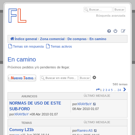
.
Búsqueda avanzada
Índice general
‹
Zona comercial
‹
De compras
‹
En camino
Temas sin respuesta
Temas activos
En camino
Próximos pedidos y/o pendientes de llegar.
Nuevo Tema
Búsqueda
avanzada
580 temas
Página
Sigui
1
2
3
4
5
…
24
1
ÚLTIMO MENSAJE
ANUNCIOS
de
NORMAS DE USO DE ESTE
24
por
XRAYBoY
SUB-FORO
08 Abr 2010 01:07
por
XRAYBoY
»08 Abr 2010 01:07
ÚLTIMO MENSAJE
TEMAS
Convoy L21b
por
Ramiro AS