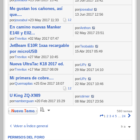
por
joseabul
»15 Jun 2017 15:42
15 Jun 2017 15:42
Me gustan los cañones, así
por
joseabul
que....
13 Jun 2017 12:56
por
joseabul
»23 May 2017 11:33
1
2
En camino nuevas Manker
por
Anthon
E14II y E02...
02 May 2017 23:51
por
Trevilux
»02 May 2017 07:47
JetBeam E10R 1xaa recargable
por
Teobaldo
por microUSB
15 Abr 2017 05:49
por
Trevilux
»27 Mar 2017 10:45
Nueva UltraTac K18 2017 ed.
por
UPz
por
Trevilux
»17 Mar 2017 08:09
29 Mar 2017 14:10
Mi primera de cobre....
por
UPz
por
Quemapilas
»25 Ene 2017 18:07
22 Mar 2017 10:46
1
2
U King ZQ-X989
por
stirner
por
namberguan
»20 Feb 2017 15:29
08 Mar 2017 23:56
Nuevo Tema
580 temas
Página
Sigui
1
2
3
4
5
…
24
1
de
Volver a Índice general
Ir a
24
PERMISOS DEL FORO