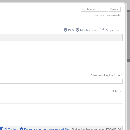
Búsqueda avanzada
Identificarse
Registrarse
FAQ
0 temas •Página
1
de
1
Ir a
El Equipo
Borrar todas las cookies del Sitio
Todos los horarios son
UTC+02:00