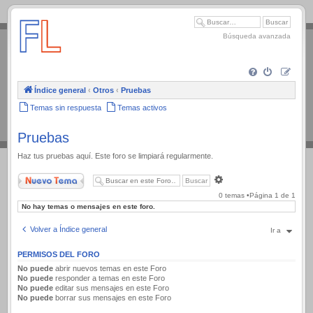
.
Búsqueda avanzada
Índice general
‹
Otros
‹
Pruebas
Temas sin respuesta
Temas activos
Pruebas
Haz tus pruebas aquí. Este foro se limpiará regularmente.
Nuevo Tema
Búsqueda
avanzada
0 temas •Página
1
de
1
No hay temas o mensajes en este foro.
Volver a Índice general
Ir a
PERMISOS DEL FORO
No puede
abrir nuevos temas en este Foro
No puede
responder a temas en este Foro
No puede
editar sus mensajes en este Foro
No puede
borrar sus mensajes en este Foro