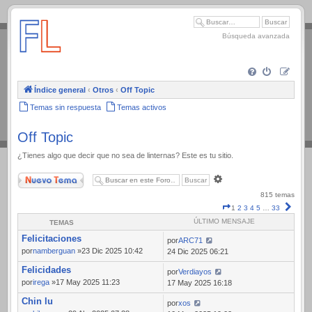
.
Búsqueda avanzada
Índice general
‹
Otros
‹
Off Topic
Temas sin respuesta
Temas activos
Off Topic
¿Tienes algo que decir que no sea de linternas? Este es tu sitio.
Nuevo Tema
Búsqueda
avanzada
815 temas
Página
Sigui
1
2
3
4
5
…
33
1
ÚLTIMO MENSAJE
TEMAS
de
Felicitaciones
33
por
ARC71
por
namberguan
»23 Dic 2025 10:42
24 Dic 2025 06:21
Felicidades
por
Verdiayos
por
irega
»17 May 2025 11:23
17 May 2025 16:18
Chin lu
por
xos