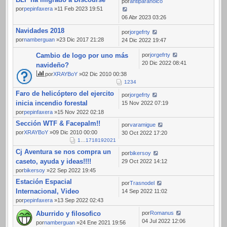
por
antiparanoico
por
pepinfaxera
»11 Feb 2023 19:51
06 Abr 2023 03:26
Navidades 2018
por
jorgefrty
por
namberguan
»23 Dic 2017 21:28
24 Dic 2022 19:47
Cambio de logo por uno más
por
jorgefrty
20 Dic 2022 08:41
navideño?
por
XRAYBoY
»02 Dic 2010 00:38
1
2
3
4
Faro de helicóptero del ejercito
por
jorgefrty
inicia incendio forestal
15 Nov 2022 07:19
por
pepinfaxera
»15 Nov 2022 02:18
Sección WTF & Facepalm!!
por
varamigue
por
XRAYBoY
»09 Dic 2010 00:00
30 Oct 2022 17:20
1
…
17
18
19
20
21
Cj Aventura se nos compra un
por
bikersoy
caseto, ayuda y ideas!!!!
29 Oct 2022 14:12
por
bikersoy
»22 Sep 2022 19:45
Estación Espacial
por
Trasnodel
Internacional, Video
14 Sep 2022 11:02
por
pepinfaxera
»13 Sep 2022 02:43
Aburrido y filosofico
por
Romanus
04 Jul 2022 12:06
por
namberguan
»24 Ene 2021 19:56