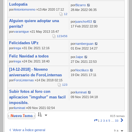
Ludopatia
por
Bizarro
por
Antoniomoreno
»13 Abr 2020 17:12
28 Abr 2022 06:35
1
2
Alguien quiere adoptar una
por
juancho453
perrita?
17 Feb 2022 22:00
por
varamigue
»21 May 2013 15:47
1
2
3
4
5
6
Felicidades UPz
por
namberguan
por
irega
»31 Dic 2021 12:16
01 Ene 2022 14:27
Feliz Navidad a todos
por
Jaipe
por
irega
»24 Dic 2021 18:40
27 Dic 2021 22:53
[14-12-2018] - Noveno
por
Noctiluco
aniversario de ForoLinternas
19 Dic 2021 17:11
por
ForoLinternas
»14 Dic 2018 02:15
1
2
3
Subir fotos al foro con
por
iluminati
aplicacion "imgshur" mas facil
09 Nov 2021 04:18
imposible.
por
iluminati
»09 Nov 2021 02:54
Nuevo Tema
815 temas
Página
Sigui
1
2
3
4
5
…
33
1
de
Volver a Índice general
Ir a