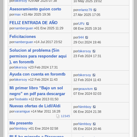
por
bikersoy
»29 Abr 2025 07:38
10 May 2025 19:02
Asesoramiento guion corto
por
erlantz79
por
max
»15 Abr 2025 19:36
27 Abr 2025 17:05
FELIZ ENTRADA DE AÑO
por
UPz
por
namberguan
»01 Ene 2025 11:29
08 Ene 2025 19:16
Felicitaciones
por
944
por
namberguan
»14 Jul 2017 23:52
29 Oct 2024 19:46
Solucion al problema (Sin
por
bikersoy
permisos para responder aqui
23 Feb 2024 17:31
), en foromtb
por
bikersoy
»23 Feb 2024 17:31
Ayuda con cuenta en foromtb
por
bikersoy
por
bikersoy
»12 Feb 2024 11:43
12 Feb 2024 11:43
Mi primer libro “Bajo un sol
por
geauvism
negro” en pdf para descargar
07 Ene 2024 02:03
por
Teobaldo
»12 Ene 2013 01:50
Nuevas ofertas de Lidl/Aldi
por
Nimhboy
por
varamigue
»14 Mar 2011 16:28
06 Ene 2024 21:38
1
2
3
4
5
Me presento
por
Nimhboy
por
Nimhboy
»01 Ene 2024 02:58
05 Ene 2024 20:46
BLF ha migrado a Discourse