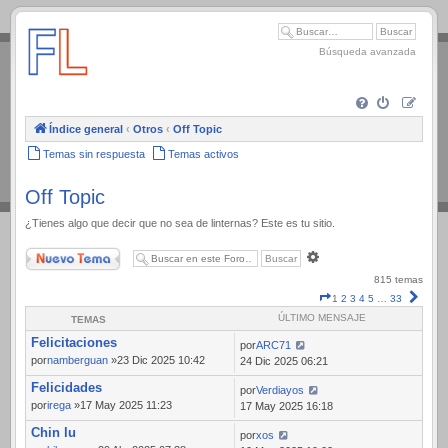
.
Búsqueda avanzada
Índice general
‹
Otros
‹
Off Topic
Temas sin respuesta
Temas activos
Off Topic
¿Tienes algo que decir que no sea de linternas? Este es tu sitio.
Nuevo Tema
Búsqueda
avanzada
815 temas
Página
Sigui
1
2
3
4
5
…
33
1
ÚLTIMO MENSAJE
TEMAS
de
Felicitaciones
33
por
ARC71
por
namberguan
»23 Dic 2025 10:42
24 Dic 2025 06:21
Felicidades
por
Verdiayos
por
irega
»17 May 2025 11:23
17 May 2025 16:18
Chin lu
por
xos