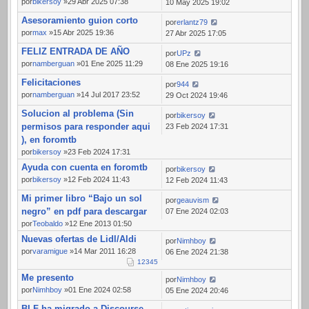
por
bikersoy
»29 Abr 2025 07:38
10 May 2025 19:02
Asesoramiento guion corto
por
erlantz79
por
max
»15 Abr 2025 19:36
27 Abr 2025 17:05
FELIZ ENTRADA DE AÑO
por
UPz
por
namberguan
»01 Ene 2025 11:29
08 Ene 2025 19:16
Felicitaciones
por
944
por
namberguan
»14 Jul 2017 23:52
29 Oct 2024 19:46
Solucion al problema (Sin
por
bikersoy
permisos para responder aqui
23 Feb 2024 17:31
), en foromtb
por
bikersoy
»23 Feb 2024 17:31
Ayuda con cuenta en foromtb
por
bikersoy
por
bikersoy
»12 Feb 2024 11:43
12 Feb 2024 11:43
Mi primer libro “Bajo un sol
por
geauvism
negro” en pdf para descargar
07 Ene 2024 02:03
por
Teobaldo
»12 Ene 2013 01:50
Nuevas ofertas de Lidl/Aldi
por
Nimhboy
por
varamigue
»14 Mar 2011 16:28
06 Ene 2024 21:38
1
2
3
4
5
Me presento
por
Nimhboy
por
Nimhboy
»01 Ene 2024 02:58
05 Ene 2024 20:46
BLF ha migrado a Discourse