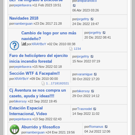
por
antiparanoico
por
pepinfaxera
»11 Feb 2023 19:51
06 Abr 2023 03:26
Navidades 2018
por
jorgefrty
por
namberguan
»23 Dic 2017 21:28
24 Dic 2022 19:47
Cambio de logo por uno más
por
jorgefrty
20 Dic 2022 08:41
navideño?
por
XRAYBoY
»02 Dic 2010 00:38
1
2
3
4
Faro de helicóptero del ejercito
por
jorgefrty
inicia incendio forestal
15 Nov 2022 07:19
por
pepinfaxera
»15 Nov 2022 02:18
Sección WTF & Facepalm!!
por
varamigue
por
XRAYBoY
»09 Dic 2010 00:00
30 Oct 2022 17:20
1
…
17
18
19
20
21
Cj Aventura se nos compra un
por
bikersoy
caseto, ayuda y ideas!!!!
29 Oct 2022 14:12
por
bikersoy
»22 Sep 2022 19:45
Estación Espacial
por
Trasnodel
Internacional, Video
14 Sep 2022 11:02
por
pepinfaxera
»13 Sep 2022 02:43
Aburrido y filosofico
por
Romanus
04 Jul 2022 12:06
por
namberguan
»24 Ene 2021 19:56