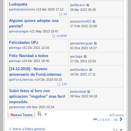
Ludopatia
por
Bizarro
por
Antoniomoreno
»13 Abr 2020 17:12
28 Abr 2022 06:35
1
2
Alguien quiere adoptar una
por
juancho453
perrita?
17 Feb 2022 22:00
por
varamigue
»21 May 2013 15:47
1
2
3
4
5
6
Felicidades UPz
por
namberguan
por
irega
»31 Dic 2021 12:16
01 Ene 2022 14:27
Feliz Navidad a todos
por
Jaipe
por
irega
»24 Dic 2021 18:40
27 Dic 2021 22:53
[14-12-2018] - Noveno
por
Noctiluco
aniversario de ForoLinternas
19 Dic 2021 17:11
por
ForoLinternas
»14 Dic 2018 02:15
1
2
3
Subir fotos al foro con
por
iluminati
aplicacion "imgshur" mas facil
09 Nov 2021 04:18
imposible.
por
iluminati
»09 Nov 2021 02:54
Nuevo Tema
815 temas
Página
Sigui
1
2
3
4
5
…
33
1
de
Volver a Índice general
Ir a