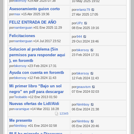
por
bikersoy
»29 Abr 2025 07:38
10 May 2025 19:02
Asesoramiento guion corto
por
erlantz79
por
max
»15 Abr 2025 19:36
27 Abr 2025 17:05
FELIZ ENTRADA DE AÑO
por
UPz
por
namberguan
»01 Ene 2025 11:29
08 Ene 2025 19:16
Felicitaciones
por
944
por
namberguan
»14 Jul 2017 23:52
29 Oct 2024 19:46
Solucion al problema (Sin
por
bikersoy
permisos para responder aqui
23 Feb 2024 17:31
), en foromtb
por
bikersoy
»23 Feb 2024 17:31
Ayuda con cuenta en foromtb
por
bikersoy
por
bikersoy
»12 Feb 2024 11:43
12 Feb 2024 11:43
Mi primer libro “Bajo un sol
por
geauvism
negro” en pdf para descargar
07 Ene 2024 02:03
por
Teobaldo
»12 Ene 2013 01:50
Nuevas ofertas de Lidl/Aldi
por
Nimhboy
por
varamigue
»14 Mar 2011 16:28
06 Ene 2024 21:38
1
2
3
4
5
Me presento
por
Nimhboy
por
Nimhboy
»01 Ene 2024 02:58
05 Ene 2024 20:46
BLF ha migrado a Discourse