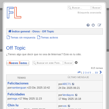
.
Búsqueda avanzada
Índice general
‹
Otros
‹
Off Topic
Temas sin respuesta
Temas activos
Off Topic
¿Tienes algo que decir que no sea de linternas? Este es tu sitio.
Nuevo Tema
Búsqueda
avanzada
815 temas
Página
Sigui
1
2
3
4
5
…
33
1
ÚLTIMO MENSAJE
TEMAS
de
Felicitaciones
33
por
ARC71
por
namberguan
»23 Dic 2025 10:42
24 Dic 2025 06:21
Felicidades
por
Verdiayos
por
irega
»17 May 2025 11:23
17 May 2025 16:18
Chin lu
por
xos