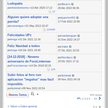
Ludopatia
por
Bizarro
por
Antoniomoreno
»13 Abr 2020 17:12
28 Abr 2022 06:35
1
2
Alguien quiere adoptar una
por
juancho453
perrita?
17 Feb 2022 22:00
por
varamigue
»21 May 2013 15:47
1
2
3
4
5
6
Felicidades UPz
por
namberguan
por
irega
»31 Dic 2021 12:16
01 Ene 2022 14:27
Feliz Navidad a todos
por
Jaipe
por
irega
»24 Dic 2021 18:40
27 Dic 2021 22:53
[14-12-2018] - Noveno
por
Noctiluco
aniversario de ForoLinternas
19 Dic 2021 17:11
por
ForoLinternas
»14 Dic 2018 02:15
1
2
3
Subir fotos al foro con
por
iluminati
aplicacion "imgshur" mas facil
09 Nov 2021 04:18
imposible.
por
iluminati
»09 Nov 2021 02:54
Nuevo Tema
815 temas
Página
Sigui
1
2
3
4
5
…
33
1
de
Volver a Índice general
Ir a