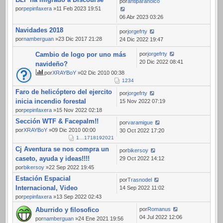
por
antiparanoico
por
pepinfaxera
»11 Feb 2023 19:51
06 Abr 2023 03:26
Navidades 2018
por
jorgefrty
por
namberguan
»23 Dic 2017 21:28
24 Dic 2022 19:47
Cambio de logo por uno más
por
jorgefrty
20 Dic 2022 08:41
navideño?
por
XRAYBoY
»02 Dic 2010 00:38
1
2
3
4
Faro de helicóptero del ejercito
por
jorgefrty
inicia incendio forestal
15 Nov 2022 07:19
por
pepinfaxera
»15 Nov 2022 02:18
Sección WTF & Facepalm!!
por
varamigue
por
XRAYBoY
»09 Dic 2010 00:00
30 Oct 2022 17:20
1
…
17
18
19
20
21
Cj Aventura se nos compra un
por
bikersoy
caseto, ayuda y ideas!!!!
29 Oct 2022 14:12
por
bikersoy
»22 Sep 2022 19:45
Estación Espacial
por
Trasnodel
Internacional, Video
14 Sep 2022 11:02
por
pepinfaxera
»13 Sep 2022 02:43
Aburrido y filosofico
por
Romanus
04 Jul 2022 12:06
por
namberguan
»24 Ene 2021 19:56