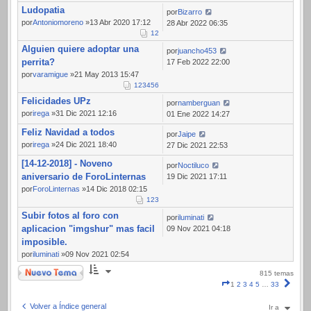
Ludopatia
por
Bizarro
por
Antoniomoreno
»13 Abr 2020 17:12
28 Abr 2022 06:35
1
2
Alguien quiere adoptar una
por
juancho453
perrita?
17 Feb 2022 22:00
por
varamigue
»21 May 2013 15:47
1
2
3
4
5
6
Felicidades UPz
por
namberguan
por
irega
»31 Dic 2021 12:16
01 Ene 2022 14:27
Feliz Navidad a todos
por
Jaipe
por
irega
»24 Dic 2021 18:40
27 Dic 2021 22:53
[14-12-2018] - Noveno
por
Noctiluco
aniversario de ForoLinternas
19 Dic 2021 17:11
por
ForoLinternas
»14 Dic 2018 02:15
1
2
3
Subir fotos al foro con
por
iluminati
aplicacion "imgshur" mas facil
09 Nov 2021 04:18
imposible.
por
iluminati
»09 Nov 2021 02:54
Nuevo Tema
815 temas
Página
Sigui
1
2
3
4
5
…
33
1
de
Volver a Índice general
Ir a