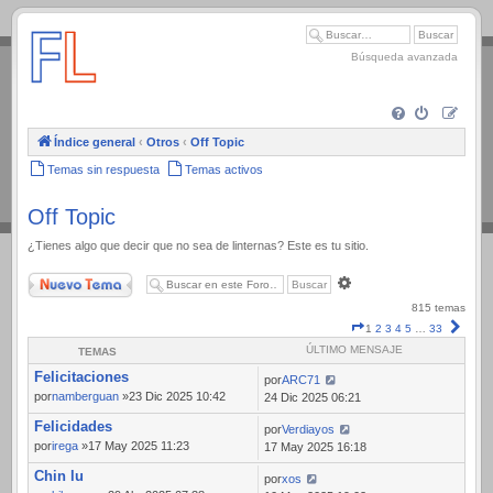
.
Búsqueda avanzada
Índice general
‹
Otros
‹
Off Topic
Temas sin respuesta
Temas activos
Off Topic
¿Tienes algo que decir que no sea de linternas? Este es tu sitio.
Nuevo Tema
Búsqueda
avanzada
815 temas
Página
Sigui
1
2
3
4
5
…
33
1
ÚLTIMO MENSAJE
TEMAS
de
Felicitaciones
33
por
ARC71
por
namberguan
»23 Dic 2025 10:42
24 Dic 2025 06:21
Felicidades
por
Verdiayos
por
irega
»17 May 2025 11:23
17 May 2025 16:18
Chin lu
por
xos