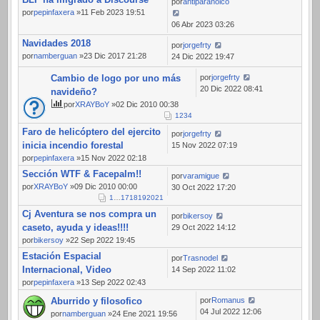
por
antiparanoico
por
pepinfaxera
»11 Feb 2023 19:51
06 Abr 2023 03:26
Navidades 2018
por
jorgefrty
por
namberguan
»23 Dic 2017 21:28
24 Dic 2022 19:47
Cambio de logo por uno más
por
jorgefrty
20 Dic 2022 08:41
navideño?
por
XRAYBoY
»02 Dic 2010 00:38
1
2
3
4
Faro de helicóptero del ejercito
por
jorgefrty
inicia incendio forestal
15 Nov 2022 07:19
por
pepinfaxera
»15 Nov 2022 02:18
Sección WTF & Facepalm!!
por
varamigue
por
XRAYBoY
»09 Dic 2010 00:00
30 Oct 2022 17:20
1
…
17
18
19
20
21
Cj Aventura se nos compra un
por
bikersoy
caseto, ayuda y ideas!!!!
29 Oct 2022 14:12
por
bikersoy
»22 Sep 2022 19:45
Estación Espacial
por
Trasnodel
Internacional, Video
14 Sep 2022 11:02
por
pepinfaxera
»13 Sep 2022 02:43
Aburrido y filosofico
por
Romanus
04 Jul 2022 12:06
por
namberguan
»24 Ene 2021 19:56