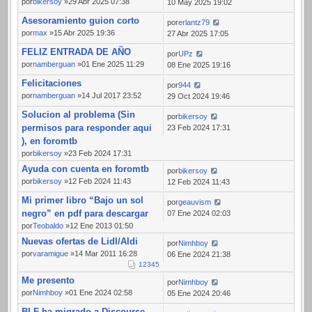
por
bikersoy
»29 Abr 2025 07:38
10 May 2025 19:02
Asesoramiento guion corto
por
erlantz79
por
max
»15 Abr 2025 19:36
27 Abr 2025 17:05
FELIZ ENTRADA DE AÑO
por
UPz
por
namberguan
»01 Ene 2025 11:29
08 Ene 2025 19:16
Felicitaciones
por
944
por
namberguan
»14 Jul 2017 23:52
29 Oct 2024 19:46
Solucion al problema (Sin
por
bikersoy
permisos para responder aqui
23 Feb 2024 17:31
), en foromtb
por
bikersoy
»23 Feb 2024 17:31
Ayuda con cuenta en foromtb
por
bikersoy
por
bikersoy
»12 Feb 2024 11:43
12 Feb 2024 11:43
Mi primer libro “Bajo un sol
por
geauvism
negro” en pdf para descargar
07 Ene 2024 02:03
por
Teobaldo
»12 Ene 2013 01:50
Nuevas ofertas de Lidl/Aldi
por
Nimhboy
por
varamigue
»14 Mar 2011 16:28
06 Ene 2024 21:38
1
2
3
4
5
Me presento
por
Nimhboy
por
Nimhboy
»01 Ene 2024 02:58
05 Ene 2024 20:46
BLF ha migrado a Discourse