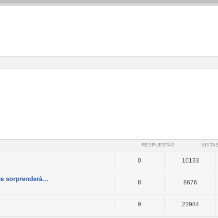
RESPUESTAS
VISTA
0
10133
e sorprenderá...
8
8676
9
23984