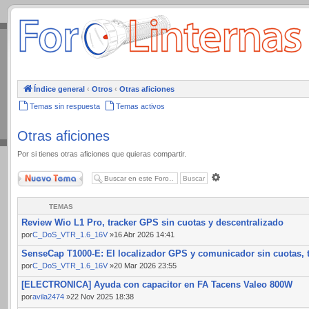
.
Índice general
‹
Otros
‹
Otras aficiones
Temas sin respuesta
Temas activos
Otras aficiones
Por si tienes otras aficiones que quieras compartir.
Nuevo Tema
Búsqueda
avanzada
TEMAS
Review Wio L1 Pro, tracker GPS sin cuotas y descentralizado
por
C_DoS_VTR_1.6_16V
»16 Abr 2026 14:41
SenseCap T1000-E: El localizador GPS y comunicador sin cuotas, t
por
C_DoS_VTR_1.6_16V
»20 Mar 2026 23:55
[ELECTRONICA] Ayuda con capacitor en FA Tacens Valeo 800W
por
avila2474
»22 Nov 2025 18:38