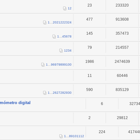
23
233320
1
2
477
913608
1
…
20
21
22
23
24
145
357473
1
…
4
5
6
7
8
79
214557
1
2
3
4
1986
2474639
1
…
96
97
98
99
100
11
60446
590
835129
1
…
26
27
28
29
30
rmómetro digital
6
3273
2
29812
224
41744
1
…
8
9
10
11
12