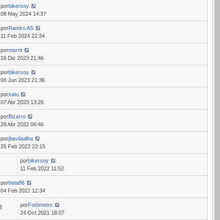
por
bikersoy
08 May 2024 14:37
por
Ramiro AS
11 Feb 2024 22:34
por
morrit
16 Dic 2023 21:46
por
bikersoy
08 Jun 2023 21:36
por
xatu
07 Abr 2023 13:26
por
Bizarro
28 Abr 2022 06:46
por
jbavilaalba
25 Feb 2022 22:15
por
bikersoy
4
11 Feb 2022 11:52
por
beta86
04 Feb 2022 12:34
por
Fotómetro
8
24 Oct 2021 18:07