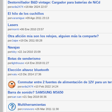
Destornillador B&D vintage: Cargador para baterías de NiCd
por
avila2474
»18 Abr 2024 22:07
El hilo de los cuchillos
por
varamigue
»09 Ago 2011 23:13
Lasers
por
morrit
»06 Ene 2010 23:57
Otra afición mia son los relojes, alguien más la comparte?
por
Jaipe
»19 Dic 2011 00:28
Navajas
por
kiky
»22 Jul 2010 15:09
Botas de senderismo
por
lighthouse
»14 Ene 2018 01:27
Elección altavoz bluetooth
por
xatu
»13 Dic 2014 17:36
Conmutar entre 2 fuentes de alimentación de 12V para un te
por
avila2474
»10 Feb 2022 14:24
Barra de sonido? SAMSUNG MS650
por
san san
»21 Sep 2018 00:36
Multiherramientas
por
cronovoro
»26 Mar 2011 11:30