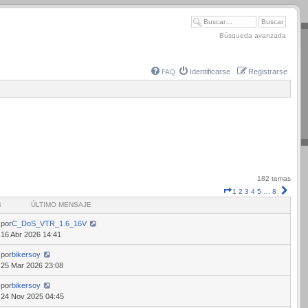
Búsqueda avanzada
Identificarse
Registrarse
FAQ
182 temas
Página
Sigui
1
2
3
4
5
…
8
1
S
ÚLTIMO MENSAJE
de
8
por
C_DoS_VTR_1.6_16V
16 Abr 2026 14:41
por
bikersoy
25 Mar 2026 23:08
por
bikersoy
24 Nov 2025 04:45