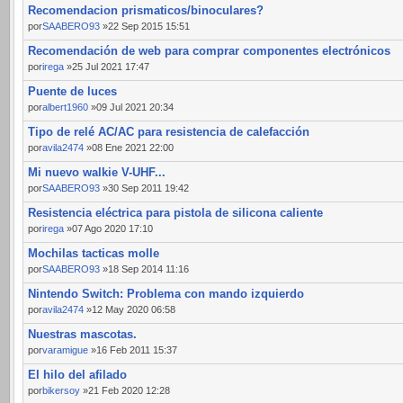
Recomendacion prismaticos/binoculares?
por
SAABERO93
»22 Sep 2015 15:51
Recomendación de web para comprar componentes electrónicos
por
irega
»25 Jul 2021 17:47
Puente de luces
por
albert1960
»09 Jul 2021 20:34
Tipo de relé AC/AC para resistencia de calefacción
por
avila2474
»08 Ene 2021 22:00
Mi nuevo walkie V-UHF...
por
SAABERO93
»30 Sep 2011 19:42
Resistencia eléctrica para pistola de silicona caliente
por
irega
»07 Ago 2020 17:10
Mochilas tacticas molle
por
SAABERO93
»18 Sep 2014 11:16
Nintendo Switch: Problema con mando izquierdo
por
avila2474
»12 May 2020 06:58
Nuestras mascotas.
por
varamigue
»16 Feb 2011 15:37
El hilo del afilado
por
bikersoy
»21 Feb 2020 12:28