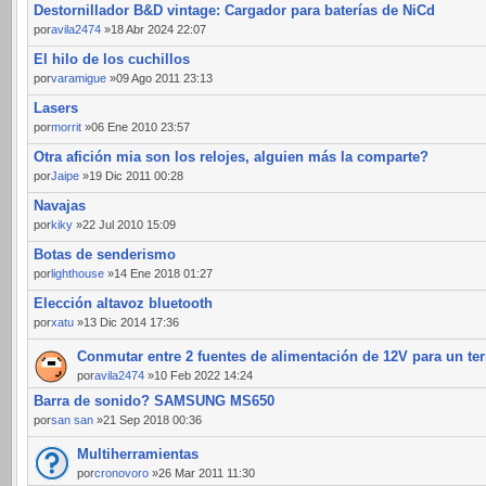
Destornillador B&D vintage: Cargador para baterías de NiCd
por
avila2474
»18 Abr 2024 22:07
El hilo de los cuchillos
por
varamigue
»09 Ago 2011 23:13
Lasers
por
morrit
»06 Ene 2010 23:57
Otra afición mia son los relojes, alguien más la comparte?
por
Jaipe
»19 Dic 2011 00:28
Navajas
por
kiky
»22 Jul 2010 15:09
Botas de senderismo
por
lighthouse
»14 Ene 2018 01:27
Elección altavoz bluetooth
por
xatu
»13 Dic 2014 17:36
Conmutar entre 2 fuentes de alimentación de 12V para un te
por
avila2474
»10 Feb 2022 14:24
Barra de sonido? SAMSUNG MS650
por
san san
»21 Sep 2018 00:36
Multiherramientas
por
cronovoro
»26 Mar 2011 11:30