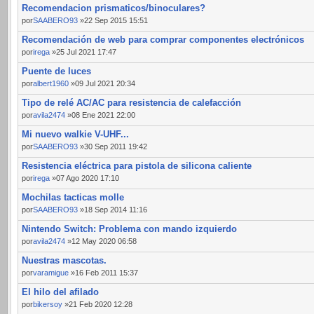
Recomendacion prismaticos/binoculares?
por
SAABERO93
»22 Sep 2015 15:51
Recomendación de web para comprar componentes electrónicos
por
irega
»25 Jul 2021 17:47
Puente de luces
por
albert1960
»09 Jul 2021 20:34
Tipo de relé AC/AC para resistencia de calefacción
por
avila2474
»08 Ene 2021 22:00
Mi nuevo walkie V-UHF...
por
SAABERO93
»30 Sep 2011 19:42
Resistencia eléctrica para pistola de silicona caliente
por
irega
»07 Ago 2020 17:10
Mochilas tacticas molle
por
SAABERO93
»18 Sep 2014 11:16
Nintendo Switch: Problema con mando izquierdo
por
avila2474
»12 May 2020 06:58
Nuestras mascotas.
por
varamigue
»16 Feb 2011 15:37
El hilo del afilado
por
bikersoy
»21 Feb 2020 12:28