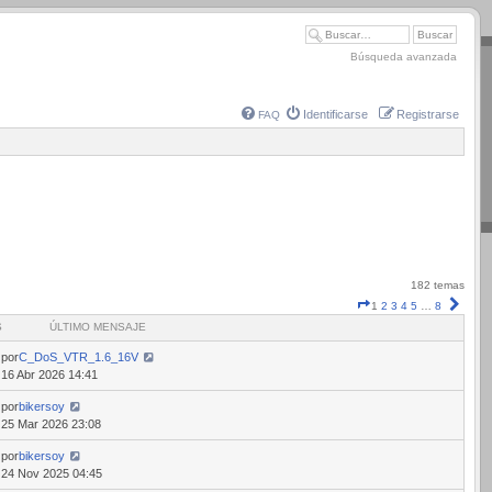
Búsqueda avanzada
Identificarse
Registrarse
FAQ
182 temas
Página
Sigui
1
2
3
4
5
…
8
1
S
ÚLTIMO MENSAJE
de
8
por
C_DoS_VTR_1.6_16V
16 Abr 2026 14:41
por
bikersoy
25 Mar 2026 23:08
por
bikersoy
24 Nov 2025 04:45