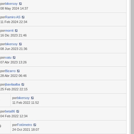
por
bikersoy
08 May 2024 14:37
por
Ramiro AS
11 Feb 2024 22:34
por
morrit
16 Dic 2023 21:46
por
bikersoy
08 Jun 2023 21:36
por
xatu
07 Abr 2023 13:26
por
Bizarro
28 Abr 2022 06:46
por
jbavilaalba
25 Feb 2022 22:15
por
bikersoy
3
11 Feb 2022 11:52
por
beta86
04 Feb 2022 12:34
por
Fotómetro
9
24 Oct 2021 18:07