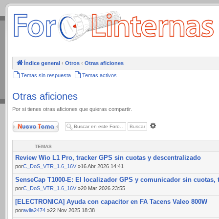
.
Índice general
‹
Otros
‹
Otras aficiones
Temas sin respuesta
Temas activos
Otras aficiones
Por si tienes otras aficiones que quieras compartir.
Nuevo Tema
Búsqueda
avanzada
TEMAS
Review Wio L1 Pro, tracker GPS sin cuotas y descentralizado
por
C_DoS_VTR_1.6_16V
»16 Abr 2026 14:41
SenseCap T1000-E: El localizador GPS y comunicador sin cuotas, t
por
C_DoS_VTR_1.6_16V
»20 Mar 2026 23:55
[ELECTRONICA] Ayuda con capacitor en FA Tacens Valeo 800W
por
avila2474
»22 Nov 2025 18:38