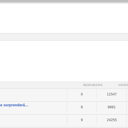
RESPUESTAS
VISTA
0
11547
e sorprenderá...
8
8881
9
24255