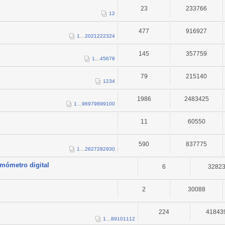
23
233766
1
2
477
916927
1
…
20
21
22
23
24
145
357759
1
…
4
5
6
7
8
79
215140
1
2
3
4
1986
2483425
1
…
96
97
98
99
100
11
60550
590
837775
1
…
26
27
28
29
30
rmómetro digital
6
3282
2
30088
224
41843
1
…
8
9
10
11
12