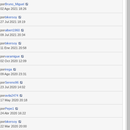
por
Bruno_Miguel
02 Ago 2021 18:26
por
bikersoy
27 Jul 2021 18:19
por
albert1960
09 Jul 2021 20:34
por
bikersoy
11 Ene 2021 20:58
por
varamigue
02 Oct 2020 12:09
por
irega
09 Ago 2020 23:31
por
Sereno96
23 Jul 2020 14:02
por
avila2474
17 May 2020 20:18
por
Pepe1
24 Abr 2020 16:22
por
bikersoy
22 Mar 2020 20:00