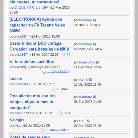
sin cuotas, te sorprenderá...
por
C_DoS_VTR_1.6_16V
»20 Mar 2026
23:55
[ELECTRONICA] Ayuda con
por
bikersoy
capacitor en FA Tacens Valeo
24 Nov 2025 04:45
800W
por
avila2474
»22 Nov 2025 18:38
Destornillador B&D vintage:
por
bikersoy
Cargador para baterías de NiCd
08 May 2024 14:37
por
avila2474
»18 Abr 2024 22:07
1
2
El hilo de los cuchillos
por
Ramiro AS
por
varamigue
»09 Ago 2011 23:13
11 Feb 2024 22:34
1
…
20
21
22
23
24
Lasers
por
morrit
por
morrit
»06 Ene 2010 23:57
16 Dic 2023 21:46
1
…
4
5
6
7
8
Otra afición mia son los
por
bikersoy
relojes, alguien más la
08 Jun 2023 21:36
comparte?
por
Jaipe
»19 Dic 2011 00:28
1
2
3
4
Navajas
por
xatu
por
kiky
»22 Jul 2010 15:09
07 Abr 2023 13:26
1
…
96
97
98
99
100
Botas de senderismo
por
Bizarro