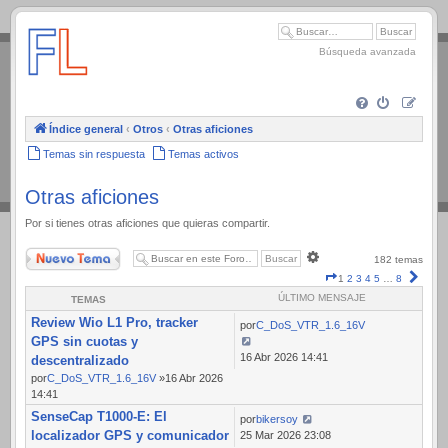
.
Búsqueda avanzada
Índice general
‹
Otros
‹
Otras aficiones
Temas sin respuesta
Temas activos
Otras aficiones
Por si tienes otras aficiones que quieras compartir.
Nuevo Tema
Búsqueda
182 temas
avanzada
Página
Sigui
1
2
3
4
5
…
8
1
ÚLTIMO MENSAJE
TEMAS
de
Review Wio L1 Pro, tracker
8
por
C_DoS_VTR_1.6_16V
GPS sin cuotas y
16 Abr 2026 14:41
descentralizado
por
C_DoS_VTR_1.6_16V
»16 Abr 2026
14:41
SenseCap T1000-E: El
por
bikersoy
localizador GPS y comunicador
25 Mar 2026 23:08