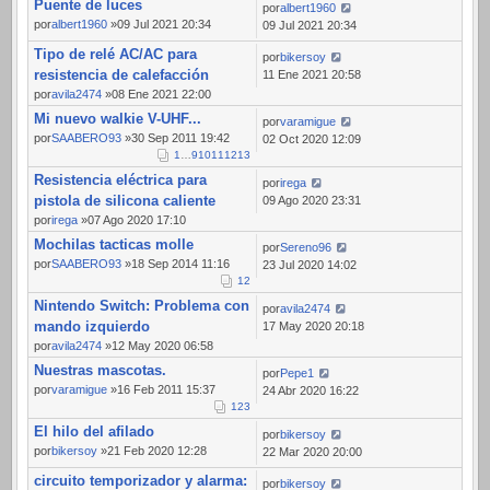
Puente de luces
por
albert1960
por
albert1960
»09 Jul 2021 20:34
09 Jul 2021 20:34
Tipo de relé AC/AC para
por
bikersoy
resistencia de calefacción
11 Ene 2021 20:58
por
avila2474
»08 Ene 2021 22:00
Mi nuevo walkie V-UHF...
por
varamigue
por
SAABERO93
»30 Sep 2011 19:42
02 Oct 2020 12:09
1
…
9
10
11
12
13
Resistencia eléctrica para
por
irega
pistola de silicona caliente
09 Ago 2020 23:31
por
irega
»07 Ago 2020 17:10
Mochilas tacticas molle
por
Sereno96
por
SAABERO93
»18 Sep 2014 11:16
23 Jul 2020 14:02
1
2
Nintendo Switch: Problema con
por
avila2474
mando izquierdo
17 May 2020 20:18
por
avila2474
»12 May 2020 06:58
Nuestras mascotas.
por
Pepe1
por
varamigue
»16 Feb 2011 15:37
24 Abr 2020 16:22
1
2
3
El hilo del afilado
por
bikersoy
por
bikersoy
»21 Feb 2020 12:28
22 Mar 2020 20:00
circuito temporizador y alarma:
por
bikersoy