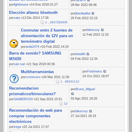
por
lighthouse
»14 Ene 2018 01:27
28 Abr 2022 06:46
Elección altavoz bluetooth
por
jbavilaalba
por
xatu
»13 Dic 2014 17:36
25 Feb 2022 22:15
1
…
26
27
28
29
30
Conmutar entre 2 fuentes de
por
bikersoy
11 Feb 2022 11:52
alimentación de 12V para un
termómetro digital
por
avila2474
»10 Feb 2022 14:24
Barra de sonido? SAMSUNG
por
beta86
MS650
04 Feb 2022 12:34
por
san san
»21 Sep 2018 00:36
Multiherramientas
por
Fotómetro
24 Oct 2021 18:07
por
cronovoro
»26 Mar 2011 11:30
1
…
8
9
10
11
12
Recomendacion
por
Bruno_Miguel
prismaticos/binoculares?
02 Ago 2021 18:26
por
SAABERO93
»22 Sep 2015 15:51
1
2
Recomendación de web para
por
bikersoy
comprar componentes
27 Jul 2021 18:19
electrónicos
por
irega
»25 Jul 2021 17:47