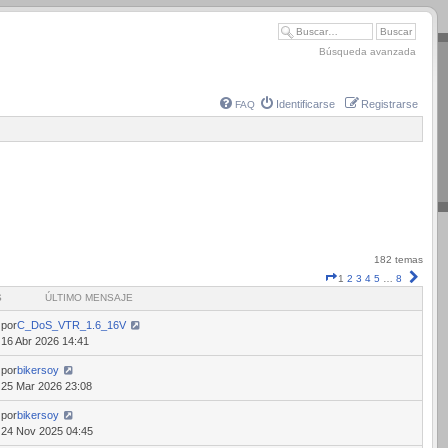
Búsqueda avanzada
Identificarse
Registrarse
FAQ
182 temas
Página
Sigui
1
2
3
4
5
…
8
1
S
ÚLTIMO MENSAJE
de
8
por
C_DoS_VTR_1.6_16V
16 Abr 2026 14:41
por
bikersoy
25 Mar 2026 23:08
por
bikersoy
24 Nov 2025 04:45