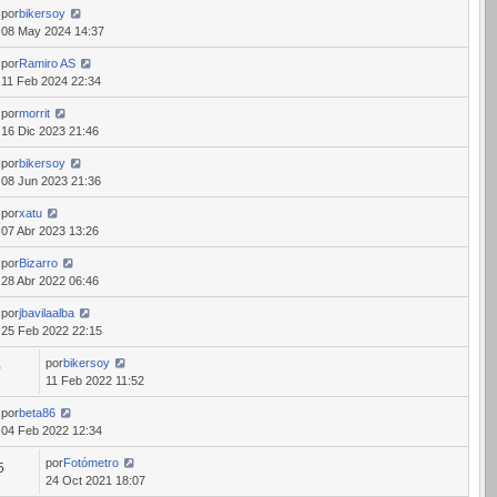
por
bikersoy
08 May 2024 14:37
por
Ramiro AS
11 Feb 2024 22:34
por
morrit
16 Dic 2023 21:46
por
bikersoy
08 Jun 2023 21:36
por
xatu
07 Abr 2023 13:26
por
Bizarro
28 Abr 2022 06:46
por
jbavilaalba
25 Feb 2022 22:15
por
bikersoy
0
11 Feb 2022 11:52
por
beta86
04 Feb 2022 12:34
por
Fotómetro
5
24 Oct 2021 18:07