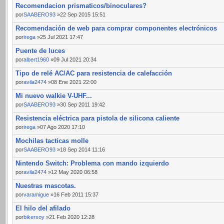
Recomendacion prismaticos/binoculares?
por
SAABERO93
»22 Sep 2015 15:51
Recomendación de web para comprar componentes electrónicos
por
irega
»25 Jul 2021 17:47
Puente de luces
por
albert1960
»09 Jul 2021 20:34
Tipo de relé AC/AC para resistencia de calefacción
por
avila2474
»08 Ene 2021 22:00
Mi nuevo walkie V-UHF...
por
SAABERO93
»30 Sep 2011 19:42
Resistencia eléctrica para pistola de silicona caliente
por
irega
»07 Ago 2020 17:10
Mochilas tacticas molle
por
SAABERO93
»18 Sep 2014 11:16
Nintendo Switch: Problema con mando izquierdo
por
avila2474
»12 May 2020 06:58
Nuestras mascotas.
por
varamigue
»16 Feb 2011 15:37
El hilo del afilado
por
bikersoy
»21 Feb 2020 12:28