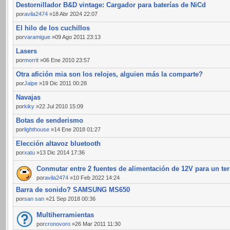
Destornillador B&D vintage: Cargador para baterías de NiCd
por
avila2474
»18 Abr 2024 22:07
El hilo de los cuchillos
por
varamigue
»09 Ago 2011 23:13
Lasers
por
morrit
»06 Ene 2010 23:57
Otra afición mia son los relojes, alguien más la comparte?
por
Jaipe
»19 Dic 2011 00:28
Navajas
por
kiky
»22 Jul 2010 15:09
Botas de senderismo
por
lighthouse
»14 Ene 2018 01:27
Elección altavoz bluetooth
por
xatu
»13 Dic 2014 17:36
Conmutar entre 2 fuentes de alimentación de 12V para un te
por
avila2474
»10 Feb 2022 14:24
Barra de sonido? SAMSUNG MS650
por
san san
»21 Sep 2018 00:36
Multiherramientas
por
cronovoro
»26 Mar 2011 11:30