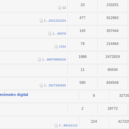
23
233251
1
2
477
912963
1
…
20
21
22
23
24
145
357444
1
…
4
5
6
7
8
79
214464
1
2
3
4
1986
2472829
1
…
96
97
98
99
100
11
60434
590
834549
1
…
26
27
28
29
30
rmómetro digital
6
3272
2
29772
224
41722
1
…
8
9
10
11
12