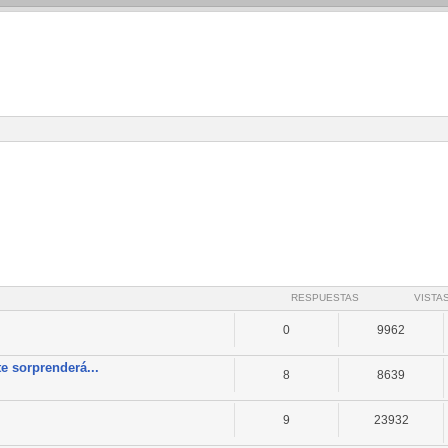
RESPUESTAS
VISTA
0
9962
e sorprenderá...
8
8639
9
23932