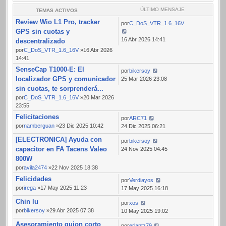
ÚLTIMO MENSAJE
TEMAS ACTIVOS
Review Wio L1 Pro, tracker
por
C_DoS_VTR_1.6_16V
GPS sin cuotas y
16 Abr 2026 14:41
descentralizado
por
C_DoS_VTR_1.6_16V
»16 Abr 2026
14:41
SenseCap T1000-E: El
por
bikersoy
localizador GPS y comunicador
25 Mar 2026 23:08
sin cuotas, te sorprenderá...
por
C_DoS_VTR_1.6_16V
»20 Mar 2026
23:55
Felicitaciones
por
ARC71
por
namberguan
»23 Dic 2025 10:42
24 Dic 2025 06:21
[ELECTRONICA] Ayuda con
por
bikersoy
capacitor en FA Tacens Valeo
24 Nov 2025 04:45
800W
por
avila2474
»22 Nov 2025 18:38
Felicidades
por
Verdiayos
por
irega
»17 May 2025 11:23
17 May 2025 16:18
Chin lu
por
xos
por
bikersoy
»29 Abr 2025 07:38
10 May 2025 19:02
Asesoramiento guion corto
por
erlantz79