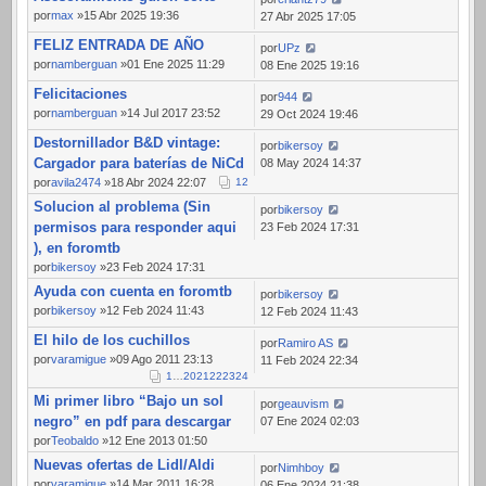
por
max
»15 Abr 2025 19:36
27 Abr 2025 17:05
FELIZ ENTRADA DE AÑO
por
UPz
por
namberguan
»01 Ene 2025 11:29
08 Ene 2025 19:16
Felicitaciones
por
944
por
namberguan
»14 Jul 2017 23:52
29 Oct 2024 19:46
Destornillador B&D vintage:
por
bikersoy
Cargador para baterías de NiCd
08 May 2024 14:37
por
avila2474
»18 Abr 2024 22:07
1
2
Solucion al problema (Sin
por
bikersoy
permisos para responder aqui
23 Feb 2024 17:31
), en foromtb
por
bikersoy
»23 Feb 2024 17:31
Ayuda con cuenta en foromtb
por
bikersoy
por
bikersoy
»12 Feb 2024 11:43
12 Feb 2024 11:43
El hilo de los cuchillos
por
Ramiro AS
por
varamigue
»09 Ago 2011 23:13
11 Feb 2024 22:34
1
…
20
21
22
23
24
Mi primer libro “Bajo un sol
por
geauvism
negro” en pdf para descargar
07 Ene 2024 02:03
por
Teobaldo
»12 Ene 2013 01:50
Nuevas ofertas de Lidl/Aldi
por
Nimhboy
por
varamigue
»14 Mar 2011 16:28
06 Ene 2024 21:38