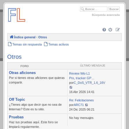
.
Búsqueda avanzada
Índice general
‹
Otros
Temas sin respuesta
Temas activos
Otros
ÚLTIMO MENSAJE
FORO
Otras aficiones
Review Wio L1
Por si tienes otras aficiones que quieras
Pro, tracker GP…
compartir.
por
C_DoS_VTR_1.6_16V
Ver
16 Abr 2026 14:41
último
Off Topic
Re: Felicitaciones
mensaje
¿Tienes algo que decir que no sea de
por
ARC71
linternas? Este es tu sitio.
Ver
24 Dic 2025 06:21
último
Pruebas
No hay mensajes
mensaje
Haz tus pruebas aquí. Este foro se
limpiará regularmente.