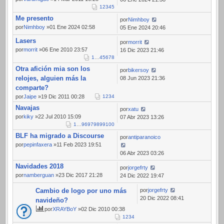
1
2
3
4
5
Me presento
por
Nimhboy
por
Nimhboy
»01 Ene 2024 02:58
05 Ene 2024 20:46
Lasers
por
morrit
por
morrit
»06 Ene 2010 23:57
16 Dic 2023 21:46
1
…
4
5
6
7
8
Otra afición mia son los
por
bikersoy
relojes, alguien más la
08 Jun 2023 21:36
comparte?
por
Jaipe
»19 Dic 2011 00:28
1
2
3
4
Navajas
por
xatu
por
kiky
»22 Jul 2010 15:09
07 Abr 2023 13:26
1
…
96
97
98
99
100
BLF ha migrado a Discourse
por
antiparanoico
por
pepinfaxera
»11 Feb 2023 19:51
06 Abr 2023 03:26
Navidades 2018
por
jorgefrty
por
namberguan
»23 Dic 2017 21:28
24 Dic 2022 19:47
Cambio de logo por uno más
por
jorgefrty
20 Dic 2022 08:41
navideño?
por
XRAYBoY
»02 Dic 2010 00:38
1
2
3
4