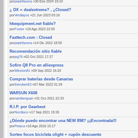
por
pepinfaxera
»30 Ene 2024 19:10
¿ DX = dealextreme? , ¿Closed?
por
Verdiayos
»21 Jun 2023 03:16
hkequipment.net fiable?
por
Foster
»19 Ago 2023 22:55
Fasttech.com : Closed
por
pepinfaxera
»14 Dic 2022 18:55
Recomendación sitio fiable
por
jog76
»02 Oct 2021 17:27
Sofirn Q8 Pro en alliexpress
por
Winston81
»09 Sep 2022 16:20
Comprar baterías desde Canarias
por
theruben63
»07 Mar 2022 01:29
WARSUN X608
por
namberguan
»31 Oct 2021 22:33
R.I.P. por Gearbest
por
Noctiluco
»17 Sep 2021 19:26
¿Dónde puedo encontrar una NEW 898? ¡¡¡Encontrada!!!
por
Petaca
»16 Ago 2016 15:17
Sorteo focos bicicleta olight + cupón descuento