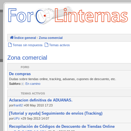
.
Índice general
‹
Zona comercial
Temas sin respuesta
Temas activos
Zona comercial
FORO
De compras
Dudas sobre tiendas online, tracking, aduanas, cupones de descuento, etc.
Subforo:
En camino
TEMAS ACTIVOS
Aclaracion definitiva de ADUANAS.
por
fran82
»08 May 2010 17:23
[Tutorial y ayuda] Seguimiento de envíos (Tracking)
por
UPz
»29 Sep 2013 14:07
Recopilación de Códigos de Descuento de Tiendas Online