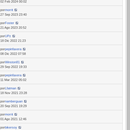
02 Feb 2024 00:02
por
morrit
27 Sep 2023 23:40
por
Foster
21 Ago 2023 20:52
por
UPz
18 Dic 2022 21:23
por
pepinfaxera
08 Dic 2022 07:58
por
Winston81
29 Sep 2022 19:33
por
pepinfaxera
11 Mar 2022 05:02
por
Lfatman
18 Nov 2021 23:28
por
namberguan
20 Sep 2021 19:29
por
morrit
01 Ago 2021 12:46
por
bikersoy