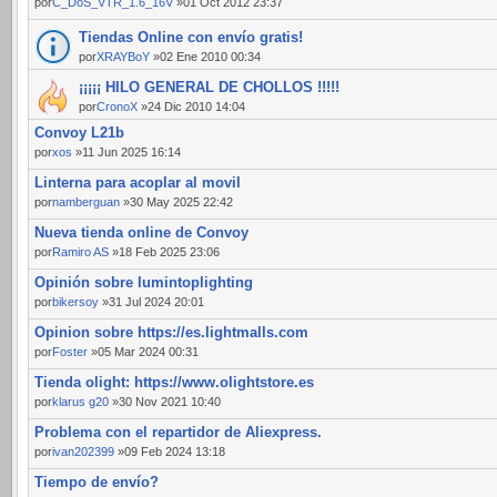
por
C_DoS_VTR_1.6_16V
»01 Oct 2012 23:37
Tiendas Online con envío gratis!
por
XRAYBoY
»02 Ene 2010 00:34
¡¡¡¡¡ HILO GENERAL DE CHOLLOS !!!!!
por
CronoX
»24 Dic 2010 14:04
Convoy L21b
por
xos
»11 Jun 2025 16:14
Linterna para acoplar al movil
por
namberguan
»30 May 2025 22:42
Nueva tienda online de Convoy
por
Ramiro AS
»18 Feb 2025 23:06
Opinión sobre lumintoplighting
por
bikersoy
»31 Jul 2024 20:01
Opinion sobre https://es.lightmalls.com
por
Foster
»05 Mar 2024 00:31
Tienda olight: https://www.olightstore.es
por
klarus g20
»30 Nov 2021 10:40
Problema con el repartidor de Aliexpress.
por
ivan202399
»09 Feb 2024 13:18
Tiempo de envío?