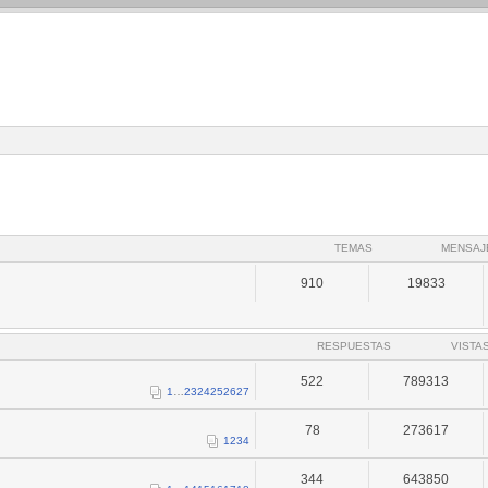
TEMAS
MENSAJ
910
19833
RESPUESTAS
VISTA
522
789313
1
…
23
24
25
26
27
78
273617
1
2
3
4
344
643850