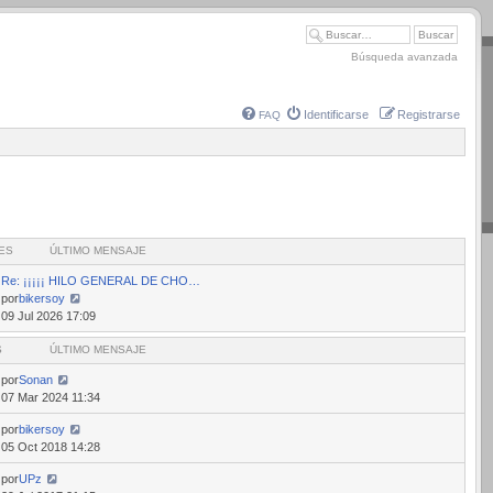
Búsqueda avanzada
Identificarse
Registrarse
FAQ
ES
ÚLTIMO MENSAJE
Re: ¡¡¡¡¡ HILO GENERAL DE CHO…
por
bikersoy
Ver
09 Jul 2026 17:09
último
S
mensaje
ÚLTIMO MENSAJE
por
Sonan
07 Mar 2024 11:34
por
bikersoy
05 Oct 2018 14:28
por
UPz