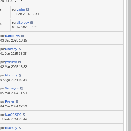
29 Jul 2017 21:15
por
vadilu
7
13 Feb 2016 02:30
por
bikersoy
20
09 Jul 2026 17:09
por
Ramiro AS
03 Sep 2025 18:15
por
bikersoy
01 Jun 2025 18:35
por
javipiloto
02 Mar 2025 18:32
por
bikersoy
07 Ago 2024 19:38
por
Verdiayos
05 Mar 2024 11:50
por
Foster
04 Mar 2024 22:23
por
ivan202399
11 Feb 2024 23:49
por
bikersoy