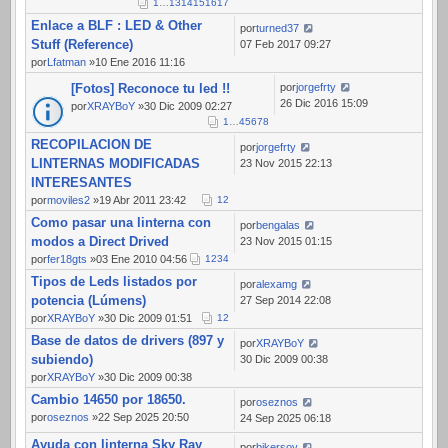
1
…
13
14
15
16
17
Enlace a BLF : LED & Other
por
turned37
Stuff (Reference)
07 Feb 2017 09:27
por
Lfatman
»10 Ene 2016 11:16
[Fotos] Reconoce tu led !!
por
jorgefrty
26 Dic 2016 15:09
por
XRAYBoY
»30 Dic 2009 02:27
1
…
4
5
6
7
8
RECOPILACION DE
por
jorgefrty
LINTERNAS MODIFICADAS
23 Nov 2015 22:13
INTERESANTES
por
moviles2
»19 Abr 2011 23:42
1
2
Como pasar una linterna con
por
bengalas
modos a Direct Drived
23 Nov 2015 01:15
por
fer18gts
»03 Ene 2010 04:56
1
2
3
4
Tipos de Leds listados por
por
alexamg
potencia (Lúmens)
27 Sep 2014 22:08
por
XRAYBoY
»30 Dic 2009 01:51
1
2
Base de datos de drivers (897 y
por
XRAYBoY
subiendo)
30 Dic 2009 00:38
por
XRAYBoY
»30 Dic 2009 00:38
Cambio 14650 por 18650.
por
oseznos
por
oseznos
»22 Sep 2025 20:50
24 Sep 2025 06:18
Ayuda con linterna Sky Ray
por
bikersoy