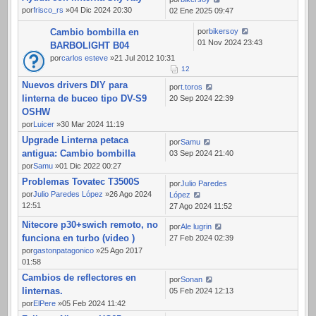
por
frisco_rs
»04 Dic 2024 20:30
02 Ene 2025 09:47
Cambio bombilla en
por
bikersoy
01 Nov 2024 23:43
BARBOLIGHT B04
por
carlos esteve
»21 Jul 2012 10:31
1
2
Nuevos drivers DIY para
por
t.toros
linterna de buceo tipo DV-S9
20 Sep 2024 22:39
OSHW
por
Luicer
»30 Mar 2024 11:19
Upgrade Linterna petaca
por
Samu
antigua: Cambio bombilla
03 Sep 2024 21:40
por
Samu
»01 Dic 2022 00:27
Problemas Tovatec T3500S
por
Julio Paredes
por
Julio Paredes López
»26 Ago 2024
López
12:51
27 Ago 2024 11:52
Nitecore p30+swich remoto, no
por
Ale lugrin
funciona en turbo (video )
27 Feb 2024 02:39
por
gastonpatagonico
»25 Ago 2017
01:58
Cambios de reflectores en
por
Sonan
linternas.
05 Feb 2024 12:13
por
ElPere
»05 Feb 2024 11:42