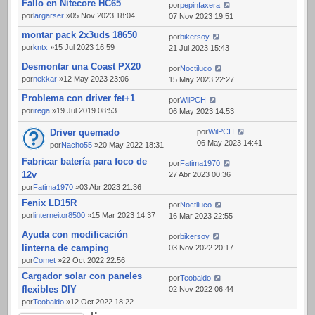
Fallo en Nitecore HC65
por
pepinfaxera
por
largarser
»05 Nov 2023 18:04
07 Nov 2023 19:51
montar pack 2x3uds 18650
por
bikersoy
por
kntx
»15 Jul 2023 16:59
21 Jul 2023 15:43
Desmontar una Coast PX20
por
Noctiluco
por
nekkar
»12 May 2023 23:06
15 May 2023 22:27
Problema con driver fet+1
por
WilPCH
por
irega
»19 Jul 2019 08:53
06 May 2023 14:53
Driver quemado
por
WilPCH
06 May 2023 14:41
por
Nacho55
»20 May 2022 18:31
Fabricar batería para foco de
por
Fatima1970
12v
27 Abr 2023 00:36
por
Fatima1970
»03 Abr 2023 21:36
Fenix LD15R
por
Noctiluco
por
linterneitor8500
»15 Mar 2023 14:37
16 Mar 2023 22:55
Ayuda con modificación
por
bikersoy
linterna de camping
03 Nov 2022 20:17
por
Comet
»22 Oct 2022 22:56
Cargador solar con paneles
por
Teobaldo
flexibles DIY
02 Nov 2022 06:44
por
Teobaldo
»12 Oct 2022 18:22