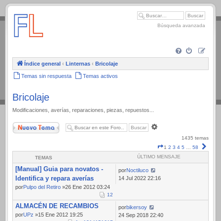
.
Búsqueda avanzada
Índice general
‹
Linternas
‹
Bricolaje
Temas sin respuesta
Temas activos
Bricolaje
Modificaciones, averías, reparaciones, piezas, repuestos...
Nuevo Tema
Búsqueda
avanzada
1435 temas
Página
Sigui
1
2
3
4
5
…
58
1
ÚLTIMO MENSAJE
TEMAS
de
[Manual] Guia para novatos -
58
por
Noctiluco
Identifica y repara averías
14 Jul 2022 22:16
por
Pulpo del Retiro
»26 Ene 2012 03:24
1
2
ALMACÉN DE RECAMBIOS
por
bikersoy
por
UPz
»15 Ene 2012 19:25
24 Sep 2018 22:40