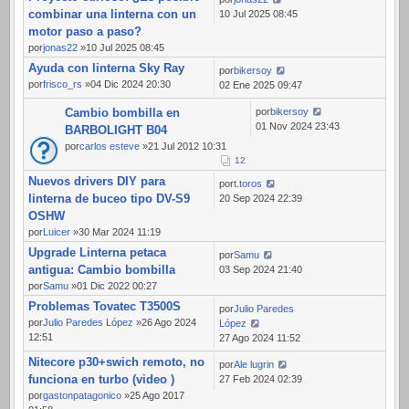
combinar una linterna con un
10 Jul 2025 08:45
motor paso a paso?
por
jonas22
»10 Jul 2025 08:45
Ayuda con linterna Sky Ray
por
bikersoy
por
frisco_rs
»04 Dic 2024 20:30
02 Ene 2025 09:47
Cambio bombilla en
por
bikersoy
01 Nov 2024 23:43
BARBOLIGHT B04
por
carlos esteve
»21 Jul 2012 10:31
1
2
Nuevos drivers DIY para
por
t.toros
linterna de buceo tipo DV-S9
20 Sep 2024 22:39
OSHW
por
Luicer
»30 Mar 2024 11:19
Upgrade Linterna petaca
por
Samu
antigua: Cambio bombilla
03 Sep 2024 21:40
por
Samu
»01 Dic 2022 00:27
Problemas Tovatec T3500S
por
Julio Paredes
por
Julio Paredes López
»26 Ago 2024
López
12:51
27 Ago 2024 11:52
Nitecore p30+swich remoto, no
por
Ale lugrin
funciona en turbo (video )
27 Feb 2024 02:39
por
gastonpatagonico
»25 Ago 2017