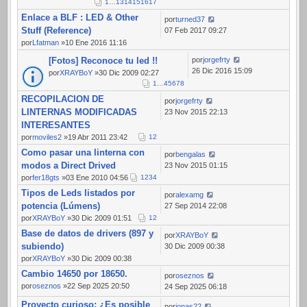
1
…
13
14
15
16
17
Enlace a BLF : LED & Other
por
turned37
Stuff (Reference)
07 Feb 2017 09:27
por
Lfatman
»10 Ene 2016 11:16
[Fotos] Reconoce tu led !!
por
jorgefrty
26 Dic 2016 15:09
por
XRAYBoY
»30 Dic 2009 02:27
1
…
4
5
6
7
8
RECOPILACION DE
por
jorgefrty
LINTERNAS MODIFICADAS
23 Nov 2015 22:13
INTERESANTES
por
moviles2
»19 Abr 2011 23:42
1
2
Como pasar una linterna con
por
bengalas
modos a Direct Drived
23 Nov 2015 01:15
por
fer18gts
»03 Ene 2010 04:56
1
2
3
4
Tipos de Leds listados por
por
alexamg
potencia (Lúmens)
27 Sep 2014 22:08
por
XRAYBoY
»30 Dic 2009 01:51
1
2
Base de datos de drivers (897 y
por
XRAYBoY
subiendo)
30 Dic 2009 00:38
por
XRAYBoY
»30 Dic 2009 00:38
Cambio 14650 por 18650.
por
oseznos
por
oseznos
»22 Sep 2025 20:50
24 Sep 2025 06:18
Proyecto curioso: ¿Es posible
por
jonas22