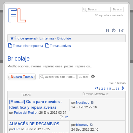
.
Búsqueda avanzada
Índice general
‹
Linternas
‹
Bricolaje
Temas sin respuesta
Temas activos
Bricolaje
Modificaciones, averías, reparaciones, piezas, repuestos...
Nuevo Tema
Búsqueda
avanzada
1436 temas
Página
Sigui
1
2
3
4
5
…
58
1
ÚLTIMO MENSAJE
TEMAS
de
[Manual] Guia para novatos -
58
por
Noctiluco
Identifica y repara averías
14 Jul 2022 22:16
por
Pulpo del Retiro
»26 Ene 2012 03:24
1
2
ALMACÉN DE RECAMBIOS
por
bikersoy
por
UPz
»15 Ene 2012 19:25
24 Sep 2018 22:40