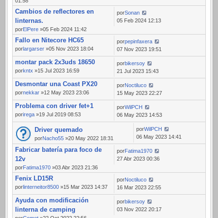
01:58
Cambios de reflectores en
por
Sonan
linternas.
05 Feb 2024 12:13
por
ElPere
»05 Feb 2024 11:42
Fallo en Nitecore HC65
por
pepinfaxera
por
largarser
»05 Nov 2023 18:04
07 Nov 2023 19:51
montar pack 2x3uds 18650
por
bikersoy
por
kntx
»15 Jul 2023 16:59
21 Jul 2023 15:43
Desmontar una Coast PX20
por
Noctiluco
por
nekkar
»12 May 2023 23:06
15 May 2023 22:27
Problema con driver fet+1
por
WilPCH
por
irega
»19 Jul 2019 08:53
06 May 2023 14:53
Driver quemado
por
WilPCH
06 May 2023 14:41
por
Nacho55
»20 May 2022 18:31
Fabricar batería para foco de
por
Fatima1970
12v
27 Abr 2023 00:36
por
Fatima1970
»03 Abr 2023 21:36
Fenix LD15R
por
Noctiluco
por
linterneitor8500
»15 Mar 2023 14:37
16 Mar 2023 22:55
Ayuda con modificación
por
bikersoy
linterna de camping
03 Nov 2022 20:17