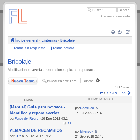
.
Búsqueda avanzada
Índice general
‹
Linternas
‹
Bricolaje
Temas sin respuesta
Temas activos
Bricolaje
Modificaciones, averías, reparaciones, piezas, repuestos...
Nuevo Tema
Búsqueda
avanzada
1435 temas
Página
Sigui
1
2
3
4
5
…
58
1
ÚLTIMO MENSAJE
TEMAS
de
[Manual] Guia para novatos -
58
por
Noctiluco
Identifica y repara averías
14 Jul 2022 22:16
por
Pulpo del Retiro
»26 Ene 2012 03:24
1
2
ALMACÉN DE RECAMBIOS
por
bikersoy
por
UPz
»15 Ene 2012 19:25
24 Sep 2018 22:40