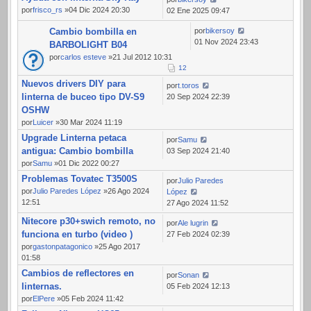
por
frisco_rs
»04 Dic 2024 20:30
02 Ene 2025 09:47
Cambio bombilla en
por
bikersoy
01 Nov 2024 23:43
BARBOLIGHT B04
por
carlos esteve
»21 Jul 2012 10:31
1
2
Nuevos drivers DIY para
por
t.toros
linterna de buceo tipo DV-S9
20 Sep 2024 22:39
OSHW
por
Luicer
»30 Mar 2024 11:19
Upgrade Linterna petaca
por
Samu
antigua: Cambio bombilla
03 Sep 2024 21:40
por
Samu
»01 Dic 2022 00:27
Problemas Tovatec T3500S
por
Julio Paredes
por
Julio Paredes López
»26 Ago 2024
López
12:51
27 Ago 2024 11:52
Nitecore p30+swich remoto, no
por
Ale lugrin
funciona en turbo (video )
27 Feb 2024 02:39
por
gastonpatagonico
»25 Ago 2017
01:58
Cambios de reflectores en
por
Sonan
linternas.
05 Feb 2024 12:13
por
ElPere
»05 Feb 2024 11:42