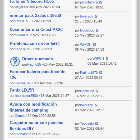
Fallo en Nitecore HC65
por
pepinfaxera
por
largarser
»05 Nov 2023 18:04
07 Nov 2023 19:51
montar pack 2x3uds 18650
por
bikersoy
por
kntx
»15 Jul 2023 16:59
21 Jul 2023 15:43
Desmontar una Coast PX20
por
Noctiluco
por
nekkar
»12 May 2023 23:06
15 May 2023 22:27
Problema con driver fet+1
por
WilPCH
por
irega
»19 Jul 2019 08:53
06 May 2023 14:53
Driver quemado
por
WilPCH
06 May 2023 14:41
por
Nacho55
»20 May 2022 18:31
Fabricar batería para foco de
por
Fatima1970
12v
27 Abr 2023 00:36
por
Fatima1970
»03 Abr 2023 21:36
Fenix LD15R
por
Noctiluco
por
linterneitor8500
»15 Mar 2023 14:37
16 Mar 2023 22:55
Ayuda con modificación
por
bikersoy
linterna de camping
03 Nov 2022 20:17
por
Comet
»22 Oct 2022 22:56
Cargador solar con paneles
por
Teobaldo
flexibles DIY
02 Nov 2022 06:44
por
Teobaldo
»12 Oct 2022 18:22