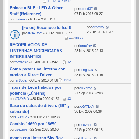
1
…
13
14
15
16
17
Enlace a BLF : LED & Other
por
turned37
Stuff (Reference)
07 Feb 2017 09:27
por
Lfatman
»10 Ene 2016 11:16
[Fotos] Reconoce tu led !!
por
jorgefrty
26 Dic 2016 15:09
por
XRAYBoY
»30 Dic 2009 02:27
1
…
4
5
6
7
8
RECOPILACION DE
por
jorgefrty
LINTERNAS MODIFICADAS
23 Nov 2015 22:13
INTERESANTES
por
moviles2
»19 Abr 2011 23:42
1
2
Como pasar una linterna con
por
bengalas
modos a Direct Drived
23 Nov 2015 01:15
por
fer18gts
»03 Ene 2010 04:56
1
2
3
4
Tipos de Leds listados por
por
alexamg
potencia (Lúmens)
27 Sep 2014 22:08
por
XRAYBoY
»30 Dic 2009 01:51
1
2
Base de datos de drivers (897 y
por
XRAYBoY
subiendo)
30 Dic 2009 00:38
por
XRAYBoY
»30 Dic 2009 00:38
Cambio 14650 por 18650.
por
oseznos
por
oseznos
»22 Sep 2025 20:50
24 Sep 2025 06:18
Ayuda con linterna Sky Ray
por
bikersoy