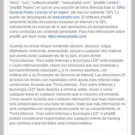
"ellos", "sus", "software phpBB", "www.phpbb.com", "phpBB Limited",
"phpBB Teams") el cual es una solución de foros liberada bajo la “
GNU
General Public License v2 en Ingles
” (de aquí en adelante "GPL") y
puede ser descargada de
www.phpbb.com
. El software phpBB
solamente facilita discusiones basadas en Internet y la GPL
estrictamente los excluye de lo que aprobamos y/o desaprobamos
como conductas y/o contenido permisible. Para más información sobre
phpBB, por favor visite:
https://www.phpbb.com/
.
Acuerda no enviar ningun contenido abusivo, obsceno, vulgar,
difamatorio, indecente, amenazante, sexual o cualquier otro material
que pueda violar cualquier ley de su país, el país donde
"ForoLinternas - Foro sobre linternas y tecnología LED" está instalado
o Leyes Internacionales. Hacer eso provocará que sea inmediata y
permanentemente expulsado y, si lo creemos oportuno, con
notificación a su Proveedor de Servicios de Internet. Las direcciones IP
de todos los envíos son registradas como ayuda para reforzar estas
condiciones. Acuerda que "ForoLinternas - Foro sobre linternas y
tecnología LED" tiene derecho a eliminar, editar, mover o cerrar
cualquier tema en cualquier momento que lo creamos conveniente.
Como usuario acuerda que cualquier información que haya ingresado
será almacenada en una base de datos. Dado que esta información no
será compartida con ninguna tercera parte sin su consentimiento, ni
"ForoLinternas - Foro sobre linternas y tecnología LED" ni phpBB
podrán considerarse responsables por cualquier intento de hacking
que conlleve a que los datos sean comprometidos.