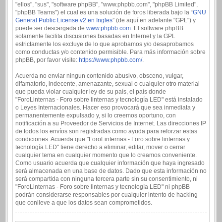
"ellos", "sus", "software phpBB", "www.phpbb.com", "phpBB Limited",
"phpBB Teams") el cual es una solución de foros liberada bajo la “
GNU
General Public License v2 en Ingles
” (de aquí en adelante "GPL") y
puede ser descargada de
www.phpbb.com
. El software phpBB
solamente facilita discusiones basadas en Internet y la GPL
estrictamente los excluye de lo que aprobamos y/o desaprobamos
como conductas y/o contenido permisible. Para más información sobre
phpBB, por favor visite:
https://www.phpbb.com/
.
Acuerda no enviar ningun contenido abusivo, obsceno, vulgar,
difamatorio, indecente, amenazante, sexual o cualquier otro material
que pueda violar cualquier ley de su país, el país donde
"ForoLinternas - Foro sobre linternas y tecnología LED" está instalado
o Leyes Internacionales. Hacer eso provocará que sea inmediata y
permanentemente expulsado y, si lo creemos oportuno, con
notificación a su Proveedor de Servicios de Internet. Las direcciones IP
de todos los envíos son registradas como ayuda para reforzar estas
condiciones. Acuerda que "ForoLinternas - Foro sobre linternas y
tecnología LED" tiene derecho a eliminar, editar, mover o cerrar
cualquier tema en cualquier momento que lo creamos conveniente.
Como usuario acuerda que cualquier información que haya ingresado
será almacenada en una base de datos. Dado que esta información no
será compartida con ninguna tercera parte sin su consentimiento, ni
"ForoLinternas - Foro sobre linternas y tecnología LED" ni phpBB
podrán considerarse responsables por cualquier intento de hacking
que conlleve a que los datos sean comprometidos.