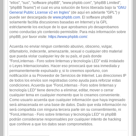
"ellos", "sus", "software phpBB", "www.phpbb.com", "phpBB Limited",
"phpBB Teams") el cual es una solución de foros liberada bajo la “
GNU
General Public License v2 en Ingles
” (de aquí en adelante "GPL") y
puede ser descargada de
www.phpbb.com
. El software phpBB
solamente facilita discusiones basadas en Internet y la GPL
estrictamente los excluye de lo que aprobamos y/o desaprobamos
como conductas y/o contenido permisible. Para más información sobre
phpBB, por favor visite:
https://www.phpbb.com/
.
Acuerda no enviar ningun contenido abusivo, obsceno, vulgar,
difamatorio, indecente, amenazante, sexual o cualquier otro material
que pueda violar cualquier ley de su país, el país donde
"ForoLinternas - Foro sobre linternas y tecnología LED" está instalado
o Leyes Internacionales. Hacer eso provocará que sea inmediata y
permanentemente expulsado y, si lo creemos oportuno, con
notificación a su Proveedor de Servicios de Internet. Las direcciones IP
de todos los envíos son registradas como ayuda para reforzar estas
condiciones. Acuerda que "ForoLinternas - Foro sobre linternas y
tecnología LED" tiene derecho a eliminar, editar, mover o cerrar
cualquier tema en cualquier momento que lo creamos conveniente.
Como usuario acuerda que cualquier información que haya ingresado
será almacenada en una base de datos. Dado que esta información no
será compartida con ninguna tercera parte sin su consentimiento, ni
"ForoLinternas - Foro sobre linternas y tecnología LED" ni phpBB
podrán considerarse responsables por cualquier intento de hacking
que conlleve a que los datos sean comprometidos.